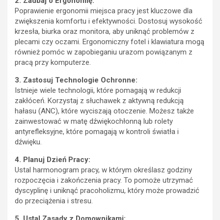
2. Zadbaj o Ergonomię:
Poprawienie ergonomii miejsca pracy jest kluczowe dla
zwiększenia komfortu i efektywności. Dostosuj wysokość
krzesła, biurka oraz monitora, aby uniknąć problemów z
plecami czy oczami. Ergonomiczny fotel i klawiatura mogą
również pomóc w zapobieganiu urazom powiązanym z
pracą przy komputerze.
3. Zastosuj Technologie Ochronne:
Istnieje wiele technologii, które pomagają w redukcji
zakłóceń. Korzystaj z słuchawek z aktywną redukcją
hałasu (ANC), które wyciszają otoczenie. Możesz także
zainwestować w matę dźwiękochłonną lub rolety
antyrefleksyjne, które pomagają w kontroli światła i
dźwięku.
4. Planuj Dzień Pracy:
Ustal harmonogram pracy, w którym określasz godziny
rozpoczęcia i zakończenia pracy. To pomoże utrzymać
dyscyplinę i uniknąć pracoholizmu, który może prowadzić
do przeciążenia i stresu.
5. Ustal Zasady z Domownikami: