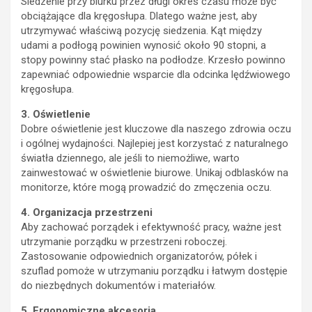
Siedzenie przy biurku przez długi okres czasu może być
obciążające dla kręgosłupa. Dlatego ważne jest, aby
utrzymywać właściwą pozycję siedzenia. Kąt między
udami a podłogą powinien wynosić około 90 stopni, a
stopy powinny stać płasko na podłodze. Krzesło powinno
zapewniać odpowiednie wsparcie dla odcinka lędźwiowego
kręgosłupa.
3. Oświetlenie
Dobre oświetlenie jest kluczowe dla naszego zdrowia oczu
i ogólnej wydajności. Najlepiej jest korzystać z naturalnego
światła dziennego, ale jeśli to niemożliwe, warto
zainwestować w oświetlenie biurowe. Unikaj odblasków na
monitorze, które mogą prowadzić do zmęczenia oczu.
4. Organizacja przestrzeni
Aby zachować porządek i efektywność pracy, ważne jest
utrzymanie porządku w przestrzeni roboczej.
Zastosowanie odpowiednich organizatorów, półek i
szuflad pomoże w utrzymaniu porządku i łatwym dostępie
do niezbędnych dokumentów i materiałów.
5. Ergonomiczne akcesoria