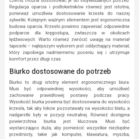
czemu można dostosować je do indywidualnych potrzeb.
Regulacja oparcia i podłokietników również jest istotna,
ponieważ umożliwia dostosowanie krzesła do naszej
sylwetki. Kolejnym ważnym elementem jest ergonomiczna
budowa oparcia. Krzesło powinno zapewniać odpowiednie
podparcie dla kręgosłupa, zwłaszcza w okolicach
lędźwiowych. Warto również zwrócić uwagę na materiał
tapicerki – najlepszym wyborem jest oddychający materiał,
który zapobiega nadmiernemu poceniu się i utrzymuje
komfort przez długi czas.
Biurko dostosowane do potrzeb
Biurko to drugi istotny element ergonomicznego biura.
Musi być odpowiedniej wysokości, aby umożliwić
zachowanie prawidłowej postawy podczas pracy.
Wysokość biurka powinna być dostosowana do wysokości
krzesła, tak aby łokcie pozostawały na wysokości blatu, a
nadgarstki były w pozycji neutralnej. Również dostępna
powierzchnia biurka jest kluczowa. Musi być
wystarczająco duża, aby pomieścić wszystkie niezbędne
przedmioty, takie jak komputer, klawiatura, myszka,