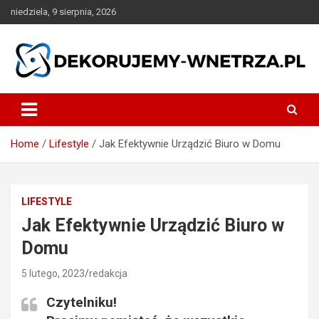
Skip
niedziela, 9 sierpnia, 2026
to
content
dekorujemy-wnetrza.pl
Home
Lifestyle
Jak Efektywnie Urządzić Biuro w Domu
LIFESTYLE
Jak Efektywnie Urządzić Biuro w
Domu
5 lutego, 2023
redakcja
Czytelniku!