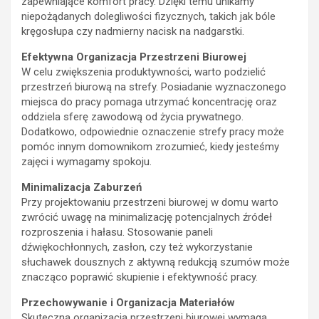
zapewniające komfort pracy. Dzięki temu unikamy
niepożądanych dolegliwości fizycznych, takich jak bóle
kręgosłupa czy nadmierny nacisk na nadgarstki.
Efektywna Organizacja Przestrzeni Biurowej
W celu zwiększenia produktywności, warto podzielić
przestrzeń biurową na strefy. Posiadanie wyznaczonego
miejsca do pracy pomaga utrzymać koncentrację oraz
oddziela sferę zawodową od życia prywatnego.
Dodatkowo, odpowiednie oznaczenie strefy pracy może
pomóc innym domownikom zrozumieć, kiedy jesteśmy
zajęci i wymagamy spokoju.
Minimalizacja Zaburzeń
Przy projektowaniu przestrzeni biurowej w domu warto
zwrócić uwagę na minimalizację potencjalnych źródeł
rozproszenia i hałasu. Stosowanie paneli
dźwiękochłonnych, zasłon, czy też wykorzystanie
słuchawek dousznych z aktywną redukcją szumów może
znacząco poprawić skupienie i efektywność pracy.
Przechowywanie i Organizacja Materiałów
Skuteczna organizacja przestrzeni biurowej wymaga