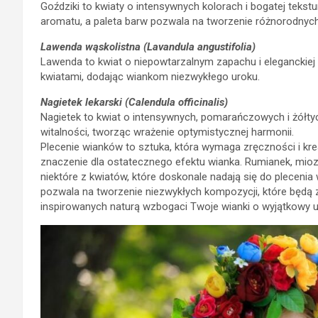
Goździki to kwiaty o intensywnych kolorach i bogatej teks
aromatu, a paleta barw pozwala na tworzenie różnorodnyc
Lawenda wąskolistna (Lavandula angustifolia)
Lawenda to kwiat o niepowtarzalnym zapachu i eleganckiej p
kwiatami, dodając wiankom niezwykłego uroku.
Nagietek lekarski (Calendula officinalis)
Nagietek to kwiat o intensywnych, pomarańczowych i żółty
witalności, tworząc wrażenie optymistycznej harmonii.
Plecenie wianków to sztuka, która wymaga zręczności i k
znaczenie dla ostatecznego efektu wianka. Rumianek, miozot
niektóre z kwiatów, które doskonale nadają się do pleceni
pozwala na tworzenie niezwykłych kompozycji, które będą z
inspirowanych naturą wzbogaci Twoje wianki o wyjątkowy ur