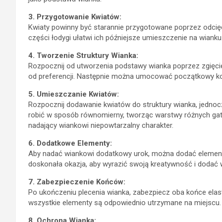
3. Przygotowanie Kwiatów:
Kwiaty powinny być starannie przygotowane poprzez odcięcie
części łodygi ułatwi ich późniejsze umieszczenie na wianku
4. Tworzenie Struktury Wianka:
Rozpocznij od utworzenia podstawy wianka poprzez zgięcie
od preferencji. Następnie można umocować początkowy koni
5. Umieszczanie Kwiatów:
Rozpocznij dodawanie kwiatów do struktury wianka, jednoc
robić w sposób równomierny, tworząc warstwy różnych gat
nadający wiankowi niepowtarzalny charakter.
6. Dodatkowe Elementy:
Aby nadać wiankowi dodatkowy urok, można dodać elementy 
doskonała okazja, aby wyrazić swoją kreatywność i dodać w
7. Zabezpieczenie Końców:
Po ukończeniu plecenia wianka, zabezpiecz oba końce elast
wszystkie elementy są odpowiednio utrzymane na miejscu.
8. Ochrona Wianka: