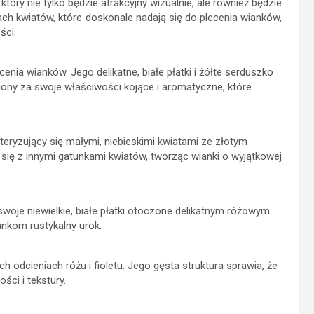
óry nie tylko będzie atrakcyjny wizualnie, ale również będzie
ach kwiatów, które doskonale nadają się do plecenia wianków,
ści.
nia wianków. Jego delikatne, białe płatki i żółte serduszko
ony za swoje właściwości kojące i aromatyczne, które
teryzujący się małymi, niebieskimi kwiatami ze złotym
ię z innymi gatunkami kwiatów, tworząc wianki o wyjątkowej
woje niewielkie, białe płatki otoczone delikatnym różowym
ankom rustykalny urok.
 odcieniach różu i fioletu. Jego gęsta struktura sprawia, że
ści i tekstury.