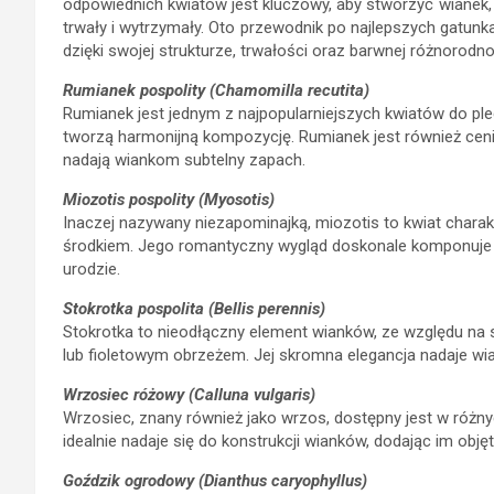
odpowiednich kwiatów jest kluczowy, aby stworzyć wianek, kt
trwały i wytrzymały. Oto przewodnik po najlepszych gatunk
dzięki swojej strukturze, trwałości oraz barwnej różnorodno
Rumianek pospolity (Chamomilla recutita)
Rumianek jest jednym z najpopularniejszych kwiatów do plece
tworzą harmonijną kompozycję. Rumianek jest również ceni
nadają wiankom subtelny zapach.
Miozotis pospolity (Myosotis)
Inaczej nazywany niezapominajką, miozotis to kwiat charak
środkiem. Jego romantyczny wygląd doskonale komponuje s
urodzie.
Stokrotka pospolita (Bellis perennis)
Stokrotka to nieodłączny element wianków, ze względu na s
lub fioletowym obrzeżem. Jej skromna elegancja nadaje wi
Wrzosiec różowy (Calluna vulgaris)
Wrzosiec, znany również jako wrzos, dostępny jest w różnych
idealnie nadaje się do konstrukcji wianków, dodając im objęto
Goździk ogrodowy (Dianthus caryophyllus)