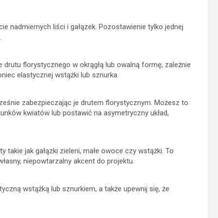
 nadmiernych liści i gałązek. Pozostawienie tylko jednej
.
 drutu florystycznego w okrągłą lub owalną formę, zależnie
ec elastycznej wstążki lub sznurka.
ześnie zabezpieczając je drutem florystycznym. Możesz to
unków kwiatów lub postawić na asymetryczny układ,
takie jak gałązki zieleni, małe owoce czy wstążki. To
łasny, niepowtarzalny akcent do projektu.
yczną wstążką lub sznurkiem, a także upewnij się, że