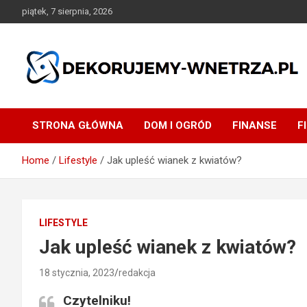
Skip
piątek, 7 sierpnia, 2026
to
content
dekorujemy-wnetrza.pl
STRONA GŁÓWNA
DOM I OGRÓD
FINANSE
F
Home
Lifestyle
Jak upleść wianek z kwiatów?
LIFESTYLE
Jak upleść wianek z kwiatów?
18 stycznia, 2023
redakcja
Czytelniku!