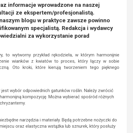
raz informacje wprowadzone na naszej
ltacji ze ekspertem/profesjonalistą.
 naszym blogu w praktyce zawsze powinno
fikowanym specjalistą. Redakcja i wydawcy
wiedzialni za wykorzystanie porad
y, to wytworny przykład rękodzieła, w którym harmonijnie
rzenie wianków z kwiatów to proces, który łączy w sobie
zną. Oto kroki, które kierują tworzeniem tego pięknego
jest wybór odpowiednich gatunków roślin. Należy zwrócić
yć harmonijną kompozycję. Można wybierać spośród różnych
y chryzantemy.
iezbędne narzędzia i materiały. Będą potrzebne nożyczki do
miejscu oraz elastyczna wstążka lub sznurek, który posłuży