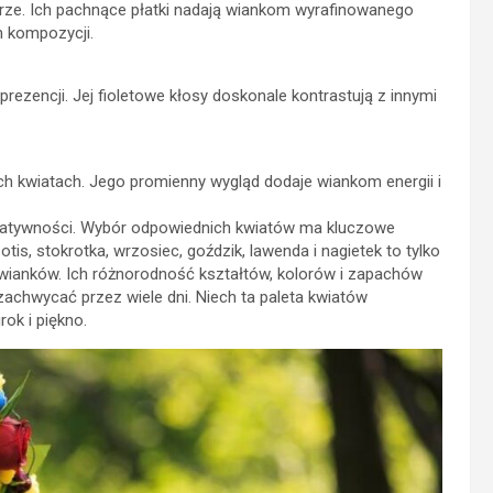
turze. Ich pachnące płatki nadają wiankom wyrafinowanego
h kompozycji.
rezencji. Jej fioletowe kłosy doskonale kontrastują z innymi
ch kwiatach. Jego promienny wygląd dodaje wiankom energii i
reatywności. Wybór odpowiednich kwiatów ma kluczowe
is, stokrotka, wrzosiec, goździk, lawenda i nagietek to tylko
a wianków. Ich różnorodność kształtów, kolorów i zapachów
achwycać przez wiele dni. Niech ta paleta kwiatów
ok i piękno.