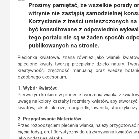
Prosimy pamiętać, że wszelkie porady o
witrynie nie zastąpią samodzielnej konsu
Korzystanie z treści umieszczonych na
być konsultowane z odpowiednio wykwali
tego portalu nie są w żaden sposób odpo
publikowanych na stronie.
Plecionka kwiatowa, znana również jako wianek kwiatow
splecione kwiaty tworzą przepiękne dzieło natury. Two
kreatywność, zręczność manualną oraz wiedzę botanic
ozdobnego akcesorium:
1. Wybór Kwiatów:
Pierwszym krokiem w procesie tworzenia wianka z kwiatów 
uwagę na kolory, kształty i rozmiary kwiatów, aby stworz
kwiatów, takich jak róże, margaretki, lawenda, storczyki cz
2. Przygotowanie Materiałów:
Przed rozpoczęciem plecenia wianka, należy przygotować n
cięcia łodyg, drut florystyczny do utrzymywania kwiatów w 
jako podstawa wianka.