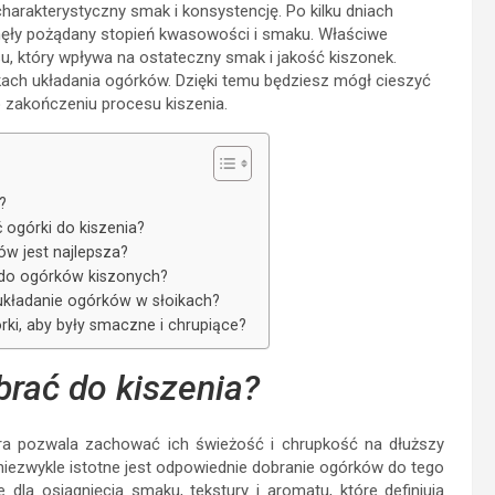
arakterystyczny smak i konsystencję. Po kilku dniach
ęły pożądany stopień kwasowości i smaku. Właściwe
u, który wpływa na ostateczny smak i jakość kiszonek.
kach układania ogórków. Dzięki temu będziesz mógł cieszyć
 zakończeniu procesu kiszenia.
?
 ogórki do kiszenia?
ów jest najlepsza?
do ogórków kiszonych?
układanie ogórków w słoikach?
ki, aby były smaczne i chrupiące?
brać do kiszenia?
óra pozwala zachować ich świeżość i chrupkość na dłuższy
niezwykle istotne jest odpowiednie dobranie ogórków do tego
la osiągnięcia smaku, tekstury i aromatu, które definiują