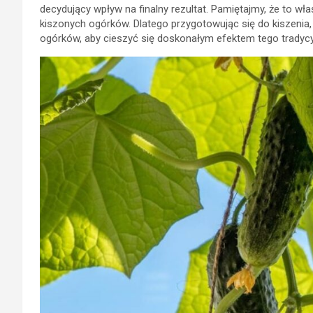
decydujący wpływ na finalny rezultat. Pamiętajmy, że to w
kiszonych ogórków. Dlatego przygotowując się do kiszenia
ogórków, aby cieszyć się doskonałym efektem tego tradyc