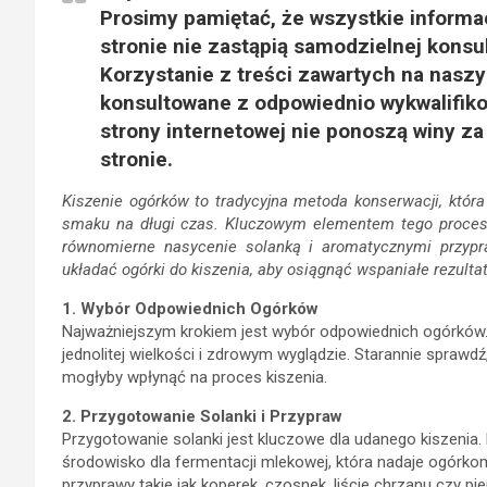
Prosimy pamiętać, że wszystkie inform
stronie nie zastąpią samodzielnej konsul
Korzystanie z treści zawartych na nasz
konsultowane z odpowiednio wykwalifiko
strony internetowej nie ponoszą winy z
stronie.
Kiszenie ogórków to tradycyjna metoda konserwacji, któr
smaku na długi czas. Kluczowym elementem tego procesu
równomierne nasycenie solanką i aromatycznymi przypra
układać ogórki do kiszenia, aby osiągnąć wspaniałe rezultat
1. Wybór Odpowiednich Ogórków
Najważniejszym krokiem jest wybór odpowiednich ogórków. Id
jednolitej wielkości i zdrowym wyglądzie. Starannie sprawd
mogłyby wpłynąć na proces kiszenia.
2. Przygotowanie Solanki i Przypraw
Przygotowanie solanki jest kluczowe dla udanego kiszenia
środowisko dla fermentacji mlekowej, która nadaje ogórko
przyprawy takie jak koperek, czosnek, liście chrzanu czy 