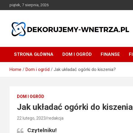
Skip
piątek, 7 sierpnia, 2026
to
content
dekorujemy-wnetrza.pl
STRONA GŁÓWNA
DOM I OGRÓD
FINANSE
F
Home
Dom i ogród
Jak układać ogórki do kiszenia?
DOM I OGRÓD
Jak układać ogórki do kiszenia
22 lutego, 2023
redakcja
Czytelniku!