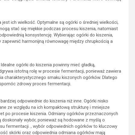
st ich wielkość. Optymalne są ogórki o średniej wielkości,
mogą stać się miękkie podczas procesu kiszenia, natomiast
odpowiednią konsystencję. Wybierając ogórki do kiszenia,
by zapewnić harmonijną równowagę między chrupkością a
Idealne ogórki do kiszenia powinny mieć gładką,
grywa istotną rolę w procesie fermentacji, ponieważ zawiera
ia charakterystycznego smaku kiszonych ogórków. Dlatego
wspomóc zdrowy proces fermentacji.
 bardziej odpowiednie do kiszenia niż inne. Ogórki nisko
wane ze względu na ich kompaktową strukturę i mniejsze
awet po procesie kiszenia. Odmiany ogórków przeznaczonych
owią doskonały wybór, ponieważ są hodowane z myślą o
esu fermentacji. , wybór odpowiednich ogórków to kluczowy
akość skórki oraz odpowiednia odmiana ogórków mają