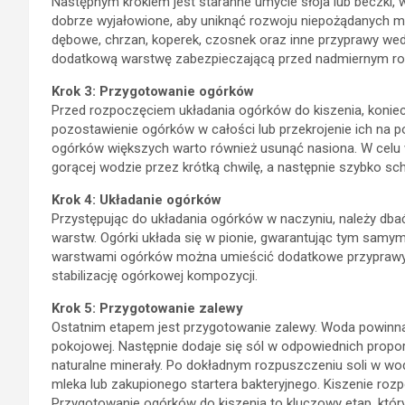
Następnym krokiem jest staranne umycie słoja lub beczki, 
dobrze wyjałowione, aby uniknąć rozwoju niepożądanych m
dębowe, chrzan, koperek, czosnek oraz inne przyprawy we
dodatkową warstwę zabezpieczającą przed nadmiernym ro
Krok 3: Przygotowanie ogórków
Przed rozpoczęciem układania ogórków do kiszenia, koniecz
pozostawienie ogórków w całości lub przekrojenie ich na po
ogórków większych warto również usunąć nasiona. W celu
gorącej wodzie przez krótką chwilę, a następnie szybko sc
Krok 4: Układanie ogórków
Przystępując do układania ogórków w naczyniu, należy db
warstw. Ogórki układa się w pionie, gwarantując tym samy
warstwami ogórków można umieścić dodatkowe przyprawy i
stabilizację ogórkowej kompozycji.
Krok 5: Przygotowanie zalewy
Ostatnim etapem jest przygotowanie zalewy. Woda powinn
pokojowej. Następnie dodaje się sól w odpowiednich proporcj
naturalne minerały. Po dokładnym rozpuszczeniu soli w w
mleka lub zakupionego startera bakteryjnego. Kiszenie rozp
Przygotowanie ogórków do kiszenia to kluczowy etap, któr