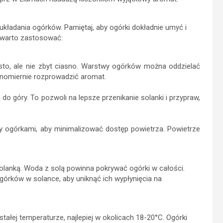
układania ogórków. Pamiętaj, aby ogórki dokładnie umyć i
e warto zastosować:
sto, ale nie zbyt ciasno. Warstwy ogórków można oddzielać
ównomiernie rozprowadzić aromat.
 do góry. To pozwoli na lepsze przenikanie solanki i przypraw,
zy ogórkami, aby minimalizować dostęp powietrza. Powietrze
solanką. Woda z solą powinna pokrywać ogórki w całości.
órków w solance, aby uniknąć ich wypłynięcia na
stałej temperaturze, najlepiej w okolicach 18-20°C. Ogórki