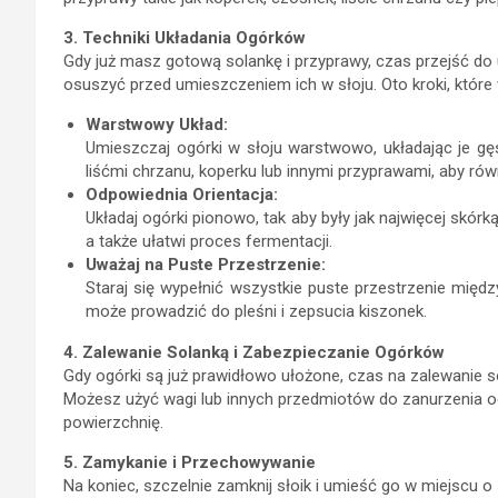
3. Techniki Układania Ogórków
Gdy już masz gotową solankę i przyprawy, czas przejść do 
osuszyć przed umieszczeniem ich w słoju. Oto kroki, któr
Warstwowy Układ:
Umieszczaj ogórki w słoju warstwowo, układając je gę
liśćmi chrzanu, koperku lub innymi przyprawami, aby r
Odpowiednia Orientacja:
Układaj ogórki pionowo, tak aby były jak najwięcej skórką
a także ułatwi proces fermentacji.
Uważaj na Puste Przestrzenie:
Staraj się wypełnić wszystkie puste przestrzenie międ
może prowadzić do pleśni i zepsucia kiszonek.
4. Zalewanie Solanką i Zabezpieczanie Ogórków
Gdy ogórki są już prawidłowo ułożone, czas na zalewanie 
Możesz użyć wagi lub innych przedmiotów do zanurzenia og
powierzchnię.
5. Zamykanie i Przechowywanie
Na koniec, szczelnie zamknij słoik i umieść go w miejscu o 