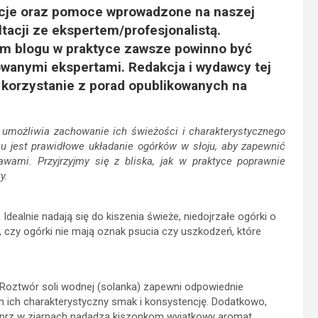
acje oraz pomoce wprowadzone na naszej
tacji ze ekspertem/profesjonalistą.
ym blogu w praktyce zawsze powinno być
wanymi ekspertami. Redakcja i wydawcy tej
a korzystanie z porad opublikowanych na
a umożliwia zachowanie ich świeżości i charakterystycznego
 jest prawidłowe układanie ogórków w słoju, aby zapewnić
wami. Przyjrzyjmy się z bliska, jak w praktyce poprawnie
y.
ealnie nadają się do kiszenia świeże, niedojrzałe ogórki o
ź, czy ogórki nie mają oznak psucia czy uszkodzeń, które
. Roztwór soli wodnej (solanka) zapewni odpowiednie
m ich charakterystyczny smak i konsystencję. Dodatkowo,
pieprz w ziarnach nadadzą kiszonkom wyjątkowy aromat.