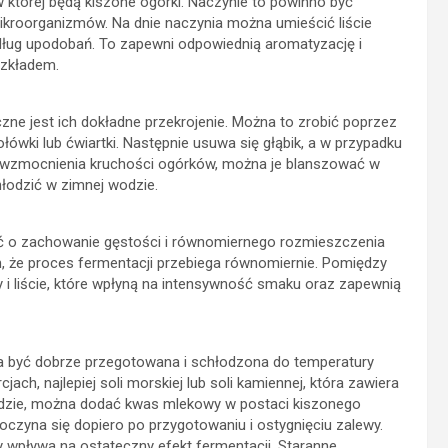
w której będą kiszone ogórki. Naczynie to powinno być
ikroorganizmów. Na dnie naczynia można umieścić liście
dług upodobań. To zapewni odpowiednią aromatyzację i
zkładem.
ne jest ich dokładne przekrojenie. Można to zrobić poprzez
łówki lub ćwiartki. Następnie usuwa się głąbik, a w przypadku
 wzmocnienia kruchości ogórków, można je blanszować w
hłodzić w zimnej wodzie.
ać o zachowanie gęstości i równomiernego rozmieszczenia
m, że proces fermentacji przebiega równomiernie. Pomiędzy
 liście, które wpłyną na intensywność smaku oraz zapewnią
a być dobrze przegotowana i schłodzona do temperatury
ach, najlepiej soli morskiej lub soli kamiennej, która zawiera
odzie, można dodać kwas mlekowy w postaci kiszonego
oczyna się dopiero po przygotowaniu i ostygnięciu zalewy.
y wpływa na ostateczny efekt fermentacji. Staranne