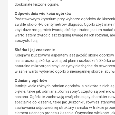
doskonałe kiszone ogórki.
Odpowiednia wielkość ogórków
Podstawowym kryterium przy wyborze ogórków do kiszenia je
zwykle około 4-6 centymetrów długości. Ogórki zbyt małe 
zbyt duże mogą mieć twardą skórkę i trudno jest im nadać 
warto zatem zwrócić szczególną uwagę na ich rozmiar, a
soczystością.
Skórka i jej znaczenie
Kolejnym kluczowym aspektem jest jakość skórki ogórków. 
nienaruszoną skórkę, wolną od plam i uszkodzeń. Skórka od
naturalne mikroorganizmy i enzymy niezbędne do stworzen
właśnie warto wybierać ogórki o nienagannej skórce, aby 
Odmiany ogórków
Istnieje wiele różnych odmian ogórków, a niektóre z nich są
piękne, takie jak odmiana „Korniszony”, często są prefero
nasiona. Ogórki te zachowują swój chrupiący charakter n
specjalnie do kiszenia, takie jak „Kiszonki”, również stan
zachowaniu odpowiedniej struktury i smaku w trakcie proc
element udanego procesu kiszenia. Optymalna wielkość, j