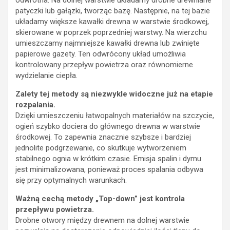
odwrotna. Na dolnej warstwie układamy drobne drewniane
patyczki lub gałązki, tworząc bazę. Następnie, na tej bazie
układamy większe kawałki drewna w warstwie środkowej,
skierowane w poprzek poprzedniej warstwy. Na wierzchu
umieszczamy najmniejsze kawałki drewna lub zwinięte
papierowe gazety. Ten odwrócony układ umożliwia
kontrolowany przepływ powietrza oraz równomierne
wydzielanie ciepła.
Zalety tej metody są niezwykle widoczne już na etapie
rozpalania.
Dzięki umieszczeniu łatwopalnych materiałów na szczycie,
ogień szybko dociera do głównego drewna w warstwie
środkowej. To zapewnia znacznie szybsze i bardziej
jednolite podgrzewanie, co skutkuje wytworzeniem
stabilnego ognia w krótkim czasie. Emisja spalin i dymu
jest minimalizowana, ponieważ proces spalania odbywa
się przy optymalnych warunkach.
Ważną cechą metody „Top-down” jest kontrola
przepływu powietrza.
Drobne otwory między drewnem na dolnej warstwie