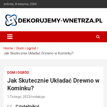
Skip
sobota, 8 sierpnia, 2026
to
content
dekorujemy-wnetrza.pl
Home
Dom i ogród
Jak Skutecznie Układać Drewno w Kominku?
DOM I OGRÓD
Jak Skutecznie Układać Drewno w
Kominku?
17 lutego, 2023
redakcja
Czytelniku!