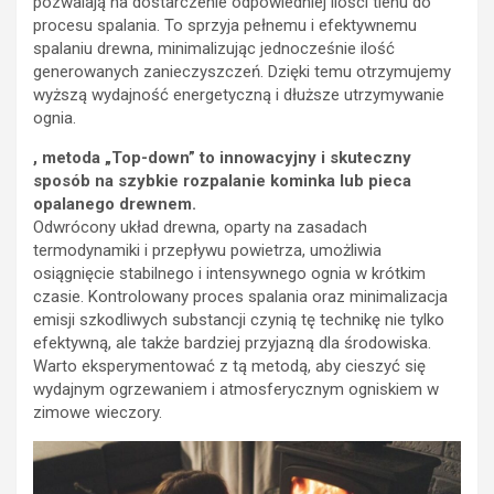
pozwalają na dostarczenie odpowiedniej ilości tlenu do
procesu spalania. To sprzyja pełnemu i efektywnemu
spalaniu drewna, minimalizując jednocześnie ilość
generowanych zanieczyszczeń. Dzięki temu otrzymujemy
wyższą wydajność energetyczną i dłuższe utrzymywanie
ognia.
, metoda „Top-down” to innowacyjny i skuteczny
sposób na szybkie rozpalanie kominka lub pieca
opalanego drewnem.
Odwrócony układ drewna, oparty na zasadach
termodynamiki i przepływu powietrza, umożliwia
osiągnięcie stabilnego i intensywnego ognia w krótkim
czasie. Kontrolowany proces spalania oraz minimalizacja
emisji szkodliwych substancji czynią tę technikę nie tylko
efektywną, ale także bardziej przyjazną dla środowiska.
Warto eksperymentować z tą metodą, aby cieszyć się
wydajnym ogrzewaniem i atmosferycznym ogniskiem w
zimowe wieczory.