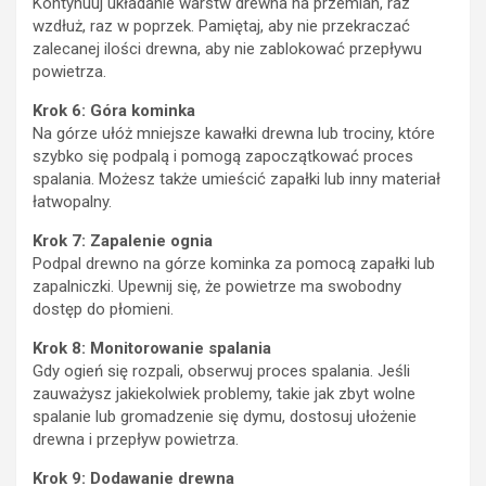
Kontynuuj układanie warstw drewna na przemian, raz
wzdłuż, raz w poprzek. Pamiętaj, aby nie przekraczać
zalecanej ilości drewna, aby nie zablokować przepływu
powietrza.
Krok 6: Góra kominka
Na górze ułóż mniejsze kawałki drewna lub trociny, które
szybko się podpalą i pomogą zapoczątkować proces
spalania. Możesz także umieścić zapałki lub inny materiał
łatwopalny.
Krok 7: Zapalenie ognia
Podpal drewno na górze kominka za pomocą zapałki lub
zapalniczki. Upewnij się, że powietrze ma swobodny
dostęp do płomieni.
Krok 8: Monitorowanie spalania
Gdy ogień się rozpali, obserwuj proces spalania. Jeśli
zauważysz jakiekolwiek problemy, takie jak zbyt wolne
spalanie lub gromadzenie się dymu, dostosuj ułożenie
drewna i przepływ powietrza.
Krok 9: Dodawanie drewna