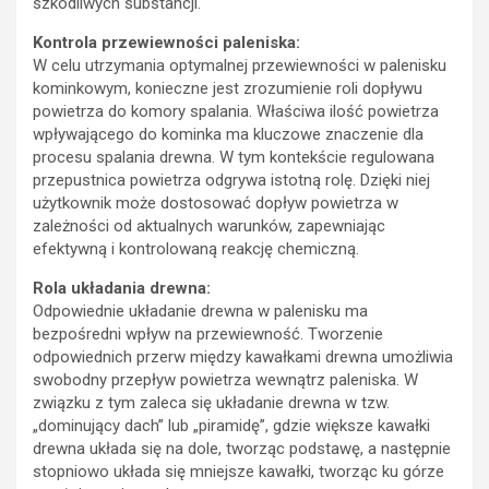
szkodliwych substancji.
Kontrola przewiewności paleniska:
W celu utrzymania optymalnej przewiewności w palenisku
kominkowym, konieczne jest zrozumienie roli dopływu
powietrza do komory spalania. Właściwa ilość powietrza
wpływającego do kominka ma kluczowe znaczenie dla
procesu spalania drewna. W tym kontekście regulowana
przepustnica powietrza odgrywa istotną rolę. Dzięki niej
użytkownik może dostosować dopływ powietrza w
zależności od aktualnych warunków, zapewniając
efektywną i kontrolowaną reakcję chemiczną.
Rola układania drewna:
Odpowiednie układanie drewna w palenisku ma
bezpośredni wpływ na przewiewność. Tworzenie
odpowiednich przerw między kawałkami drewna umożliwia
swobodny przepływ powietrza wewnątrz paleniska. W
związku z tym zaleca się układanie drewna w tzw.
„dominujący dach” lub „piramidę”, gdzie większe kawałki
drewna układa się na dole, tworząc podstawę, a następnie
stopniowo układa się mniejsze kawałki, tworząc ku górze