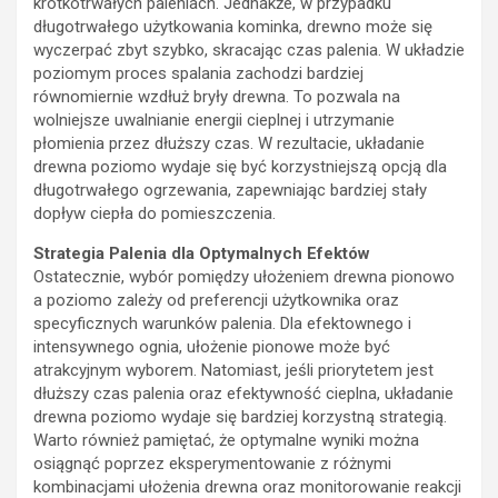
krótkotrwałych paleniach. Jednakże, w przypadku
długotrwałego użytkowania kominka, drewno może się
wyczerpać zbyt szybko, skracając czas palenia. W układzie
poziomym proces spalania zachodzi bardziej
równomiernie wzdłuż bryły drewna. To pozwala na
wolniejsze uwalnianie energii cieplnej i utrzymanie
płomienia przez dłuższy czas. W rezultacie, układanie
drewna poziomo wydaje się być korzystniejszą opcją dla
długotrwałego ogrzewania, zapewniając bardziej stały
dopływ ciepła do pomieszczenia.
Strategia Palenia dla Optymalnych Efektów
Ostatecznie, wybór pomiędzy ułożeniem drewna pionowo
a poziomo zależy od preferencji użytkownika oraz
specyficznych warunków palenia. Dla efektownego i
intensywnego ognia, ułożenie pionowe może być
atrakcyjnym wyborem. Natomiast, jeśli priorytetem jest
dłuższy czas palenia oraz efektywność cieplna, układanie
drewna poziomo wydaje się bardziej korzystną strategią.
Warto również pamiętać, że optymalne wyniki można
osiągnąć poprzez eksperymentowanie z różnymi
kombinacjami ułożenia drewna oraz monitorowanie reakcji