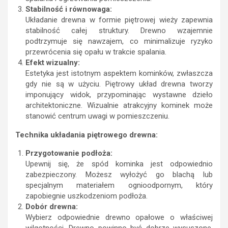
Stabilność i równowaga:
Układanie drewna w formie piętrowej wieży zapewnia
stabilność całej struktury. Drewno wzajemnie
podtrzymuje się nawzajem, co minimalizuje ryzyko
przewrócenia się opału w trakcie spalania.
Efekt wizualny:
Estetyka jest istotnym aspektem kominków, zwłaszcza
gdy nie są w użyciu. Piętrowy układ drewna tworzy
imponujący widok, przypominając wystawne dzieło
architektoniczne. Wizualnie atrakcyjny kominek może
stanowić centrum uwagi w pomieszczeniu.
Technika układania piętrowego drewna:
Przygotowanie podłoża:
Upewnij się, że spód kominka jest odpowiednio
zabezpieczony. Możesz wyłożyć go blachą lub
specjalnym materiałem ognioodpornym, który
zapobiegnie uszkodzeniom podłoża.
Dobór drewna:
Wybierz odpowiednie drewno opałowe o właściwej
wilgotności. Drewno powinno być dobrze wysuszone,