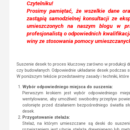
Czytelniku!
Prosimy pamiętać, że wszelkie dane ora
zastąpią samodzielnej konsultacji ze eksp
umieszczonych na naszym blogu w pr
profesjonalistą o odpowiednich kwalifikac
winy ze stosowania pomocy umieszczanych
Suszenie desek to proces kluczowy zarówno w produkcji dre
czy budowlanych. Odpowiednie układanie desek podczas s
W poniższym tekście przedstawimy zasady i techniki, które
Wybór odpowiedniego miejsca do suszenia:
Pierwszym krokiem jest wybór odpowiedniego miej
wentylowane, aby umożliwić swobodny przepływ powiet
osłonięte przed działaniem bezpośredniego światła
desek.
Przygotowanie stelaża:
Stelaż, na którym umieszczane są deski do suszenia
rozwiązaniem jest użycie stelaża drewnianego lub met