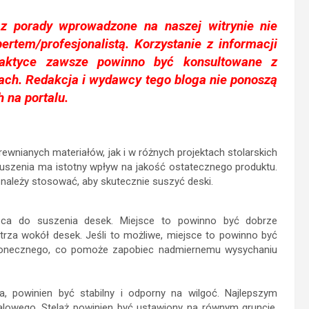
z porady wprowadzone na naszej witrynie nie
ertem/profesjonalistą. Korzystanie z informacji
aktyce zawsze powinno być konsultowane z
jach. Redakcja i wydawcy tego bloga nie ponoszą
 na portalu.
wnianych materiałów, jak i w różnych projektach stolarskich
uszenia ma istotny wpływ na jakość ostatecznego produktu.
 należy stosować, aby skutecznie suszyć deski.
sca do suszenia desek. Miejsce to powinno być dobrze
rza wokół desek. Jeśli to możliwe, miejsce to powinno być
 słonecznego, co pomoże zapobiec nadmiernemu wysychaniu
, powinien być stabilny i odporny na wilgoć. Najlepszym
alowego. Stelaż powinien być ustawiony na równym gruncie,