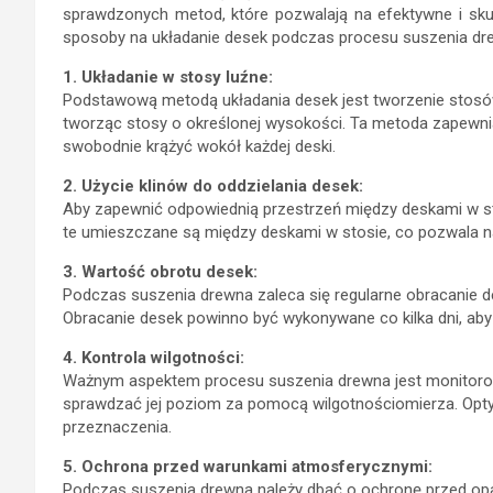
sprawdzonych metod, które pozwalają na efektywne i sku
sposoby na układanie desek podczas procesu suszenia dr
1. Układanie w stosy luźne:
Podstawową metodą układania desek jest tworzenie stosów 
tworząc stosy o określonej wysokości. Ta metoda zapewn
swobodnie krążyć wokół każdej deski.
2. Użycie klinów do oddzielania desek:
Aby zapewnić odpowiednią przestrzeń między deskami w stos
te umieszczane są między deskami w stosie, co pozwala na
3. Wartość obrotu desek:
Podczas suszenia drewna zaleca się regularne obracanie de
Obracanie desek powinno być wykonywane co kilka dni, a
4. Kontrola wilgotności:
Ważnym aspektem procesu suszenia drewna jest monitorowan
sprawdzać jej poziom za pomocą wilgotnościomierza. Optym
przeznaczenia.
5. Ochrona przed warunkami atmosferycznymi:
Podczas suszenia drewna należy dbać o ochronę przed op