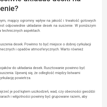
enie?
nym, mający ogromny wpływ na jakość i trwałość gotowych
jest odpowiednie układanie desek na suszenie. W poniższym
a technicznych aspektach.
szenia desek. Powinno to być miejsce o dobrej cyrkulacji
łonecznych i opadów atmosferycznych. Warto również
tojaków do układania desek. Rusztowanie powinno być
 suszenia. Upewnij się, że odległość między listwami
rkulację powietrza.
zejrzeć je pod kątem uszkodzeń, wad, czy obecności gwoździ
arach i wilgotności powinny być grupowane razem, aby