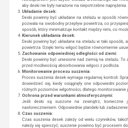
aby deski nie były narażone na niepotrzebne naprężenia.
Układanie desek:
Deski powinny być układane na stelażu w sposób równ
pozwala na swobodny przepływ powietrza, co przyspies
sposób, który minimalizuje kontakt między nimi, co mo
Kierunek układania desek:
Deski powinny być układane na stelażu w taki sposób, 
powietrza. Dzięki temu wilgoć będzie równomiernie usu
Zachowanie odpowiedniej odległości od ziemi:
Deski powinny być uniesione nad ziemią na stelażu. To
przed możliwością absorbowania wilgoci z podłoża.
Monitorowanie procesu suszenia:
Proces suszenia desek wymaga regularnej kontroli. Sp
dowiedzieć się, kiedy osiągnęły one odpowiedni pozio
różnych poziomów wilgotności, dlatego monitorowanie j
Ochrona przed warunkami atmosferycznymi:
Jeśli deski są suszone na zewnątrz, konieczne 
nasłonecznieniem. Odpowiednie plandeki lub zadaszen
Czas suszenia:
Czas suszenia desek zależy od wielu czynników, takich
należy się spieszyć; suszenie powinno być procesem d