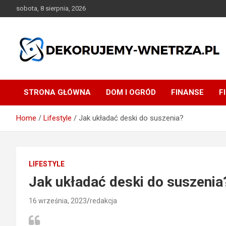
Skip
sobota, 8 sierpnia, 2026
to
content
dekorujemy-wnetrza.pl
STRONA GŁÓWNA
DOM I OGRÓD
FINANSE
F
Home
Lifestyle
Jak układać deski do suszenia?
LIFESTYLE
Jak układać deski do suszenia
16 września, 2023
redakcja