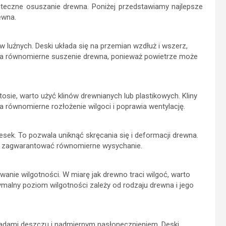
teczne osuszanie drewna. Poniżej przedstawiamy najlepsze
ewna.
luźnych. Deski układa się na przemian wzdłuż i wszerz,
ia równomierne suszenie drewna, ponieważ powietrze może
ie, warto użyć klinów drewnianych lub plastikowych. Kliny
 równomierne rozłożenie wilgoci i poprawia wentylację.
sek. To pozwala uniknąć skręcania się i deformacji drewna.
by zagwarantować równomierne wysychanie.
ie wilgotności. W miarę jak drewno traci wilgoć, warto
alny poziom wilgotności zależy od rodzaju drewna i jego
adami deszczu i nadmiernym nasłonecznieniem. Deski