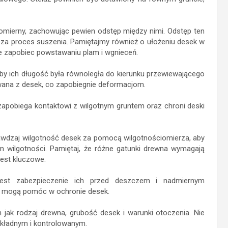
omierny, zachowując pewien odstęp między nimi. Odstęp ten
za proces suszenia. Pamiętajmy również o ułożeniu desek w
że zapobiec powstawaniu plam i wgnieceń.
aby ich długość była równoległa do kierunku przewiewającego
wana z desek, co zapobiegnie deformacjom.
 zapobiega kontaktowi z wilgotnym gruntem oraz chroni deski
rawdzaj wilgotność desek za pomocą wilgotnościomierza, aby
m wilgotności. Pamiętaj, że różne gatunki drewna wymagają
est kluczowe.
jest zabezpieczenie ich przed deszczem i nadmiernym
ie mogą pomóc w ochronie desek.
 jak rodzaj drewna, grubość desek i warunki otoczenia. Nie
okładnym i kontrolowanym.