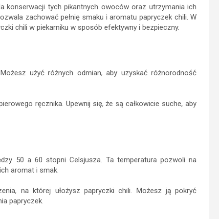
da konserwacji tych pikantnych owoców oraz utrzymania ich
 pozwala zachować pełnię smaku i aromatu papryczek chili. W
zki chili w piekarniku w sposób efektywny i bezpieczny.
li. Możesz użyć różnych odmian, aby uzyskać różnorodność
pierowego ręcznika. Upewnij się, że są całkowicie suche, aby
między 50 a 60 stopni Celsjusza. Ta temperatura pozwoli na
ich aromat i smak.
zenia, na której ułożysz papryczki chili. Możesz ją pokryć
ia papryczek.