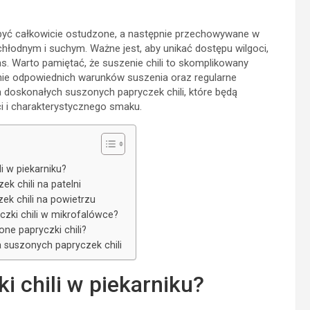
 być całkowicie ostudzone, a następnie przechowywane w
hłodnym i suchym. Ważne jest, aby unikać dostępu wilgoci,
. Warto pamiętać, że suszenie chili to skomplikowany
nie odpowiednich warunków suszenia oraz regularne
 doskonałych suszonych papryczek chili, które będą
i i charakterystycznego smaku.
i w piekarniku?
ek chili na patelni
ek chili na powietrzu
zki chili w mikrofalówce?
e papryczki chili?
 suszonych papryczek chili
i chili w piekarniku?