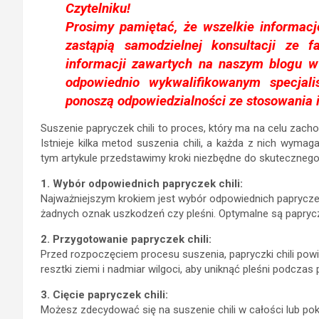
Czytelniku!
Prosimy pamiętać, że wszelkie informac
zastąpią samodzielnej konsultacji ze f
informacji zawartych na naszym blogu w
odpowiednio wykwalifikowanym specjal
ponoszą odpowiedzialności ze stosowania 
Suszenie papryczek chili to proces, który ma na celu zach
Istnieje kilka metod suszenia chili, a każda z nich wyma
tym artykule przedstawimy kroki niezbędne do skutecznego 
1. Wybór odpowiednich papryczek chili:
Najważniejszym krokiem jest wybór odpowiednich papryczek c
żadnych oznak uszkodzeń czy pleśni. Optymalne są papryczki 
2. Przygotowanie papryczek chili:
Przed rozpoczęciem procesu suszenia, papryczki chili pow
resztki ziemi i nadmiar wilgoci, aby uniknąć pleśni podczas
3. Cięcie papryczek chili:
Możesz zdecydować się na suszenie chili w całości lub pokro