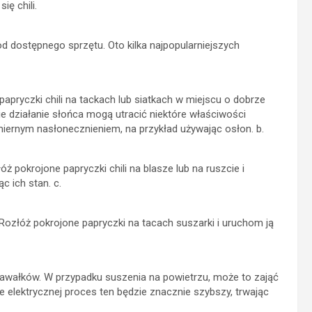
ię chili.
 od dostępnego sprzętu. Oto kilka najpopularniejszych
 papryczki chili na tackach lub siatkach w miejscu o dobrze
e działanie słońca mogą utracić niektóre właściwości
miernym nasłonecznieniem, na przykład używając osłon. b.
ż pokrojone papryczki chili na blasze lub na ruszcie i
c ich stan. c.
 Rozłóż pokrojone papryczki na tacach suszarki i uruchom ją
 kawałków. W przypadku suszenia na powietrzu, może to zająć
rce elektrycznej proces ten będzie znacznie szybszy, trwając