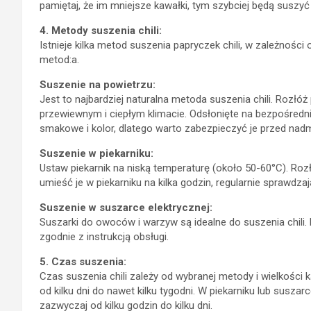
pamiętaj, że im mniejsze kawałki, tym szybciej będą suszyć s
4. Metody suszenia chili:
Istnieje kilka metod suszenia papryczek chili, w zależności
metod:a.
Suszenie na powietrzu:
Jest to najbardziej naturalna metoda suszenia chili. Rozłóż
przewiewnym i ciepłym klimacie. Odsłonięte na bezpośredni
smakowe i kolor, dlatego warto zabezpieczyć je przed nad
Suszenie w piekarniku:
Ustaw piekarnik na niską temperaturę (około 50-60°C). Rozłó
umieść je w piekarniku na kilka godzin, regularnie sprawdzają
Suszenie w suszarce elektrycznej:
Suszarki do owoców i warzyw są idealne do suszenia chili.
zgodnie z instrukcją obsługi.
5. Czas suszenia:
Czas suszenia chili zależy od wybranej metody i wielkości
od kilku dni do nawet kilku tygodni. W piekarniku lub susza
zazwyczaj od kilku godzin do kilku dni.