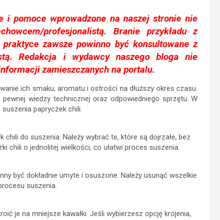
je i pomoce wprowadzone na naszej stronie nie
achowcem/profesjonalistą. Branie przykładu z
 praktyce zawsze powinno być konsultowane z
istą. Redakcja i wydawcy naszego bloga nie
informacji zamieszczanych na portalu.
owanie ich smaku, aromatu i ostrości na dłuższy okres czasu.
ga pewnej wiedzy technicznej oraz odpowiedniego sprzętu. W
suszenia papryczek chili.
hili do suszenia. Należy wybrać te, które są dojrzałe, bez
chili o jednolitej wielkości, co ułatwi proces suszenia.
inny być dokładnie umyte i osuszone. Należy usunąć wszelkie
 procesu suszenia.
ić je na mniejsze kawałki. Jeśli wybierzesz opcję krojenia,