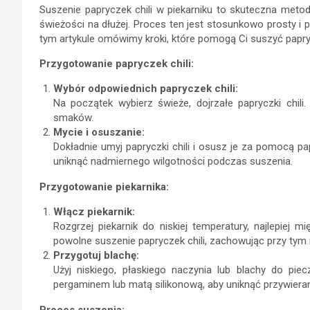
Suszenie papryczek chili w piekarniku to skuteczna meto
świeżości na dłużej. Proces ten jest stosunkowo prosty i
tym artykule omówimy kroki, które pomogą Ci suszyć papryc
Przygotowanie papryczek chili:
Wybór odpowiednich papryczek chili:
Na początek wybierz świeże, dojrzałe papryczki chi
smaków.
Mycie i osuszanie:
Dokładnie umyj papryczki chili i osusz je za pomocą pa
uniknąć nadmiernego wilgotności podczas suszenia.
Przygotowanie piekarnika:
Włącz piekarnik:
Rozgrzej piekarnik do niskiej temperatury, najlepiej 
powolne suszenie papryczek chili, zachowując przy tym 
Przygotuj blachę:
Użyj niskiego, płaskiego naczynia lub blachy do piec
pergaminem lub matą silikonową, aby uniknąć przywieran
Proces suszenia: