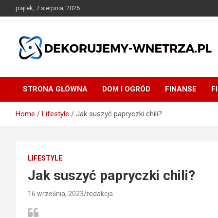
Skip
piątek, 7 sierpnia, 2026
to
content
dekorujemy-wnetrza.pl
STRONA GŁÓWNA
DOM I OGRÓD
FINANSE
F
Home
Lifestyle
Jak suszyć papryczki chili?
LIFESTYLE
Jak suszyć papryczki chili?
16 września, 2023
redakcja