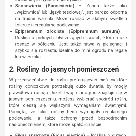
Sansewieria (Sansevieria)
– Znana także jako
„wężownica” lub „język teściowej”, jest bardzo odporna
na trudne warunki. Może rosnąć w słabym świetle i
toleruje nieregularne podlewanie.
Epipremnum złociste (Epipremnum aureum)
–
Roślina o pięknych, błyszczących liściach, która może
rosnąć w półcieniu. Jest także łatwa w pielęgnacji i
szybko się rozrasta, idealna do mini ogrodu na regale
lub wieszaka.
2. Rośliny do jasnych pomieszczeń
W przeciwieństwie do roślin preferujących cień, niektóre
rośliny doniczkowe potrzebują dużo światła, by mogły
prawidłowo rosnąć. Jeżeli Twój mini ogród znajduje się w
jasnym pomieszczeniu, możesz wybierać spośród roślin,
które cieszą się większymi wymaganiami świetlnymi.
Pamiętaj, że takie rośliny będą wymagały regularnego
podlewania, a także ochrony przed bezpośrednim
nasłonecznieniem, które może spalić ich liście.
Fikus sprężysty (Ficus elastica)
– Roślina o dużych,