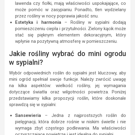
lawenda czy fiołki, mają właściwości uspokajające, co
może pomóc w zasypianiu. Ponadto, tlen wydzielany
przez rośliny w nocy poprawia jakość snu.
Estetyka i harmonia
– Rośliny w sypialni dodają
pomieszczeniu ciepła i przytulności. Zielony kącik może
stać się pięknym elementem dekoracyjnym, który
wpłynie na pozytywną atmosferę w pomieszczeniu.
Jakie rośliny wybrać do mini ogrodu
w sypialni?
Wybór odpowiednich roślin do sypialni jest kluczowy, aby
mini ogród spełniał swoje funkcje. Należy zwrócić uwagę
na kilka aspektów: wielkość rośliny, jej wymagania
dotyczące światła oraz wilgotności powietrza. Poniżej
przedstawiamy kilka propozycji roślin, które doskonale
sprawdzą się w sypialni:
Sansewieria
– Jedna z najprostszych roślin do
pielęgnacji, która dobrze rośnie w niskim świetle i nie
wymaga zbyt częstego podlewania. Ma właściwości
oczyszczające powietrze i jest idealna do sypialni.