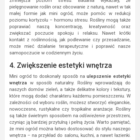
zmniejsza poziom stresu. Badania wykazały, że
pielęgnowanie roślin oraz obcowanie z naturą, nawet w tak
małej formie jak mini ogród, może pomóc w redukcji
poziomu kortyzolu – hormonu stresu. Rośliny mogą także
poprawiać naszą koncentrację, kreatywność oraz
zwiększać poczucie spokoju i relaksu. Nawet krótki
kontakt z roślinnością, jak podlewanie czy przesadzanie,
może mieć działanie terapeutyczne i poprawić nasze
samopoczucie w codziennym życiu.
4. Zwiększenie estetyki wnętrza
Mini ogród to doskonały sposób na
ulepszenie estetyki
wnętrza
w sposób naturalny. Rośliny wprowadzają do
naszych domów zieleń, a także delikatne kolory i tekstury,
które mogą dodać charakteru każdemu pomieszczeniu. W
zależności od wyboru roślin, możesz stworzyć eleganckie,
nowoczesne, rustykalne czy tropikalne aranżacje. Rośliny
są także świetnym sposobem na
odświeżenie
przestrzeni,
czyniąc ją bardziej przytulną i pełną życia. Warto pamiętać,
że mini ogród można łatwo dostosować do stylu naszego
wnętrza – na przykład do salonu, kuchni, a nawet łazienki.