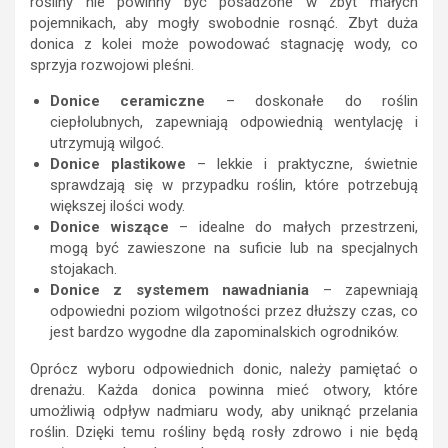
rośliny nie powinny być posadzone w zbyt małych
pojemnikach, aby mogły swobodnie rosnąć. Zbyt duża
donica z kolei może powodować stagnację wody, co
sprzyja rozwojowi pleśni.
Donice ceramiczne
– doskonałe do roślin
ciepłolubnych, zapewniają odpowiednią wentylację i
utrzymują wilgoć.
Donice plastikowe
– lekkie i praktyczne, świetnie
sprawdzają się w przypadku roślin, które potrzebują
większej ilości wody.
Donice wiszące
– idealne do małych przestrzeni,
mogą być zawieszone na suficie lub na specjalnych
stojakach.
Donice z systemem nawadniania
– zapewniają
odpowiedni poziom wilgotności przez dłuższy czas, co
jest bardzo wygodne dla zapominalskich ogrodników.
Oprócz wyboru odpowiednich donic, należy pamiętać o
drenażu. Każda donica powinna mieć otwory, które
umożliwią odpływ nadmiaru wody, aby uniknąć przelania
roślin. Dzięki temu rośliny będą rosły zdrowo i nie będą