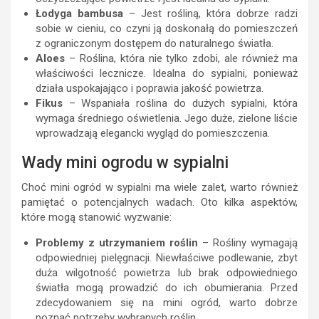
Łodyga bambusa
– Jest rośliną, która dobrze radzi
sobie w cieniu, co czyni ją doskonałą do pomieszczeń
z ograniczonym dostępem do naturalnego światła.
Aloes
– Roślina, która nie tylko zdobi, ale również ma
właściwości lecznicze. Idealna do sypialni, ponieważ
działa uspokajająco i poprawia jakość powietrza.
Fikus
– Wspaniała roślina do dużych sypialni, która
wymaga średniego oświetlenia. Jego duże, zielone liście
wprowadzają elegancki wygląd do pomieszczenia.
Wady mini ogrodu w sypialni
Choć mini ogród w sypialni ma wiele zalet, warto również
pamiętać o potencjalnych wadach. Oto kilka aspektów,
które mogą stanowić wyzwanie:
Problemy z utrzymaniem roślin
– Rośliny wymagają
odpowiedniej pielęgnacji. Niewłaściwe podlewanie, zbyt
duża wilgotność powietrza lub brak odpowiedniego
światła mogą prowadzić do ich obumierania. Przed
zdecydowaniem się na mini ogród, warto dobrze
poznać potrzeby wybranych roślin.