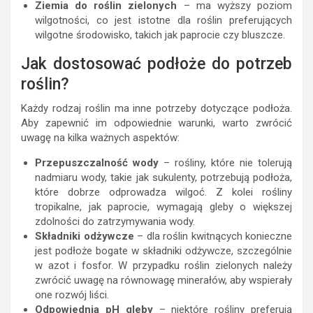
Ziemia do roślin zielonych
– ma wyższy poziom
wilgotności, co jest istotne dla roślin preferujących
wilgotne środowisko, takich jak paprocie czy bluszcze.
Jak dostosować podłoże do potrzeb
roślin?
Każdy rodzaj roślin ma inne potrzeby dotyczące podłoża.
Aby zapewnić im odpowiednie warunki, warto zwrócić
uwagę na kilka ważnych aspektów:
Przepuszczalność wody
– rośliny, które nie tolerują
nadmiaru wody, takie jak sukulenty, potrzebują podłoża,
które dobrze odprowadza wilgoć. Z kolei rośliny
tropikalne, jak paprocie, wymagają gleby o większej
zdolności do zatrzymywania wody.
Składniki odżywcze
– dla roślin kwitnących konieczne
jest podłoże bogate w składniki odżywcze, szczególnie
w azot i fosfor. W przypadku roślin zielonych należy
zwrócić uwagę na równowagę minerałów, aby wspierały
one rozwój liści.
Odpowiednia pH gleby
– niektóre rośliny preferują