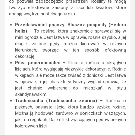
co pozwala zaoszczędzić przestrzeń. Rośliny te mogą
tworzyć efektowne zasłony z liści lub kwiatów, które
dodają wnętrzu subtelnego uroku.
Przedstawiciel pnączy: Bluszcz pospolity (Hedera
helix)
– To roślina, która znakomicie sprawdzi się w
mini ogrodzie. Jest łatwa w uprawie, rośnie szybko, a jej
długie, zielone pędy można kierować w różnych
kierunkach, tworząc w ten sposób efektowną
dekorację.
Pilea peperomioides
– Pilea to roślina o okrągłych
liściach, które wyglądają niezwykle dekoracyjnie. Rośnie
w kępach, ale może także zwisać z doniczki. Jest łatwa
w uprawie, a jej charakterystyczny wygląd sprawia, że
jest chętnie wybierana do mieszkań w stylu
skandynawskim.
Tradescantia (Tradescantia zebrina)
– Roślina o
pięknych, pasiaste liście, która bardzo szybko rośnie.
Można ją hodować zarówno w doniczkach wiszących,
jak i na regałach. Daje efekt zwisających pędów pełnych
kolorowych liści.