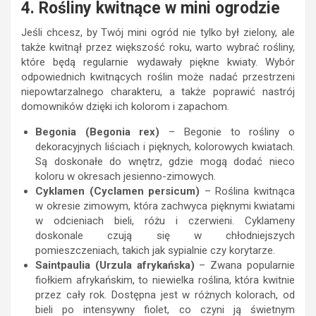
4. Rośliny kwitnące w mini ogrodzie
Jeśli chcesz, by Twój mini ogród nie tylko był zielony, ale
także kwitnął przez większość roku, warto wybrać rośliny,
które będą regularnie wydawały piękne kwiaty. Wybór
odpowiednich kwitnących roślin może nadać przestrzeni
niepowtarzalnego charakteru, a także poprawić nastrój
domowników dzięki ich kolorom i zapachom.
Begonia (Begonia rex)
– Begonie to rośliny o
dekoracyjnych liściach i pięknych, kolorowych kwiatach.
Są doskonałe do wnętrz, gdzie mogą dodać nieco
koloru w okresach jesienno-zimowych.
Cyklamen (Cyclamen persicum)
– Roślina kwitnąca
w okresie zimowym, która zachwyca pięknymi kwiatami
w odcieniach bieli, różu i czerwieni. Cyklameny
doskonale czują się w chłodniejszych
pomieszczeniach, takich jak sypialnie czy korytarze.
Saintpaulia (Urzula afrykańska)
– Zwana popularnie
fiołkiem afrykańskim, to niewielka roślina, która kwitnie
przez cały rok. Dostępna jest w różnych kolorach, od
bieli po intensywny fiolet, co czyni ją świetnym