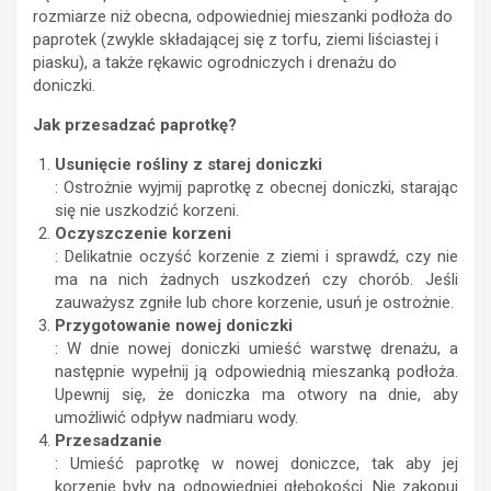
rozmiarze niż obecna, odpowiedniej mieszanki podłoża do
paprotek (zwykle składającej się z torfu, ziemi liściastej i
piasku), a także rękawic ogrodniczych i drenażu do
doniczki.
Jak przesadzać paprotkę?
Usunięcie rośliny z starej doniczki
: Ostrożnie wyjmij paprotkę z obecnej doniczki, starając
się nie uszkodzić korzeni.
Oczyszczenie korzeni
: Delikatnie oczyść korzenie z ziemi i sprawdź, czy nie
ma na nich żadnych uszkodzeń czy chorób. Jeśli
zauważysz zgniłe lub chore korzenie, usuń je ostrożnie.
Przygotowanie nowej doniczki
: W dnie nowej doniczki umieść warstwę drenażu, a
następnie wypełnij ją odpowiednią mieszanką podłoża.
Upewnij się, że doniczka ma otwory na dnie, aby
umożliwić odpływ nadmiaru wody.
Przesadzanie
: Umieść paprotkę w nowej doniczce, tak aby jej
korzenie były na odpowiedniej głębokości. Nie zakopuj