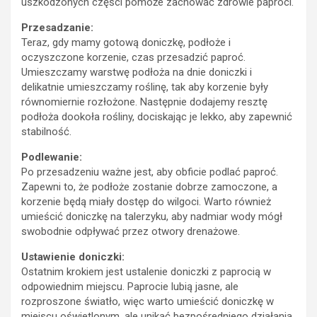
uszkodzonych części pomoże zachować zdrowie paproci.
Przesadzanie:
Teraz, gdy mamy gotową doniczkę, podłoże i
oczyszczone korzenie, czas przesadzić paproć.
Umieszczamy warstwę podłoża na dnie doniczki i
delikatnie umieszczamy roślinę, tak aby korzenie były
równomiernie rozłożone. Następnie dodajemy resztę
podłoża dookoła rośliny, dociskając je lekko, aby zapewnić
stabilność.
Podlewanie:
Po przesadzeniu ważne jest, aby obficie podlać paproć.
Zapewni to, że podłoże zostanie dobrze zamoczone, a
korzenie będą miały dostęp do wilgoci. Warto również
umieścić doniczkę na talerzyku, aby nadmiar wody mógł
swobodnie odpływać przez otwory drenażowe.
Ustawienie doniczki:
Ostatnim krokiem jest ustalenie doniczki z paprocią w
odpowiednim miejscu. Paprocie lubią jasne, ale
rozproszone światło, więc warto umieścić doniczkę w
miejscu oświetlonym, ale unikać bezpośredniego działania