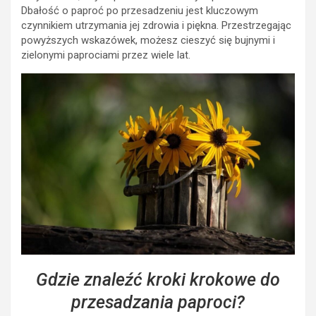
Dbałość o paproć po przesadzeniu jest kluczowym
czynnikiem utrzymania jej zdrowia i piękna. Przestrzegając
powyższych wskazówek, możesz cieszyć się bujnymi i
zielonymi paprociami przez wiele lat.
Gdzie znaleźć kroki krokowe do
przesadzania paproci?