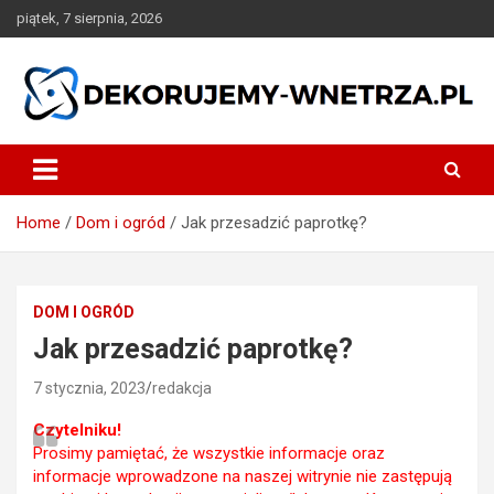
Skip
piątek, 7 sierpnia, 2026
to
content
dekorujemy-wnetrza.pl
Home
Dom i ogród
Jak przesadzić paprotkę?
DOM I OGRÓD
Jak przesadzić paprotkę?
7 stycznia, 2023
redakcja
Czytelniku!
Prosimy pamiętać, że wszystkie informacje oraz
informacje wprowadzone na naszej witrynie nie zastępują