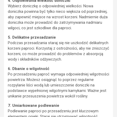
4. Odpowiednia wielkość doniczki
Wybierz doniczkę o odpowiedniej wielkości. Nowa
doniczka powinna być tylko nieco większa od poprzedniej,
aby zapewnić miejsce na wzrost korzeni. Nadmiernie duża
doniczka może prowadzić do zatrzymywania nadmiaru
wilgoci, co jest szkodliwe dla paproci.
5. Delikatne przesadzanie
Podczas przesadzania staraj się nie uszkodzić delikatnych
korzeni paproci. Korzystaj z ostrożności, aby nie zniszczyć
korzeni, co może prowadzić do problemów z absorpcją
wody i składników odżywczych.
6. Dbanie o wilgotność
Po przesadzeniu paproć wymaga odpowiedniej wilgotności
powietrza. Możesz osiągnąć to poprzez regularne
rozpylanie liści wodą lub umieszczenie doniczki na
podstawce wypełnionej wilgotnymi kamykami. Ważne jest
unikanie przesuszenia powietrza wokół rośliny.
7. Umiarkowane podlewanie
Podlewanie paproci po przesadzeniu jest kluczowym
elementem opieki. Staraj się utrzymywać wilgotność