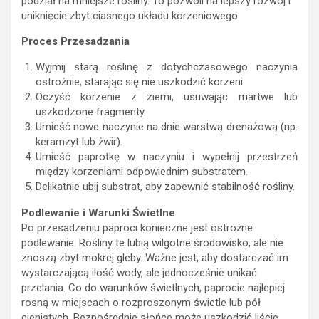
podział na mniejsze rośliny. To pozwoli na lepszy rozwój i
uniknięcie zbyt ciasnego układu korzeniowego.
Proces Przesadzania
Wyjmij starą roślinę z dotychczasowego naczynia
ostrożnie, starając się nie uszkodzić korzeni.
Oczyść korzenie z ziemi, usuwając martwe lub
uszkodzone fragmenty.
Umieść nowe naczynie na dnie warstwą drenażową (np.
keramzyt lub żwir).
Umieść paprotkę w naczyniu i wypełnij przestrzeń
między korzeniami odpowiednim substratem.
Delikatnie ubij substrat, aby zapewnić stabilność rośliny.
Podlewanie i Warunki Świetlne
Po przesadzeniu paproci konieczne jest ostrożne
podlewanie. Rośliny te lubią wilgotne środowisko, ale nie
znoszą zbyt mokrej gleby. Ważne jest, aby dostarczać im
wystarczającą ilość wody, ale jednocześnie unikać
przelania. Co do warunków świetlnych, paprocie najlepiej
rosną w miejscach o rozproszonym świetle lub pół
cienistych. Bezpośrednie słońce może uszkodzić liście,