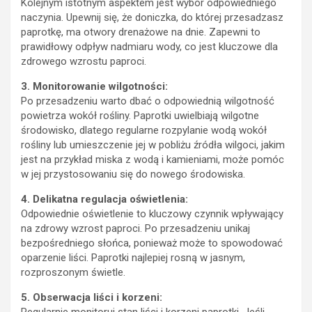
Kolejnym istotnym aspektem jest wybór odpowiedniego
naczynia. Upewnij się, że doniczka, do której przesadzasz
paprotkę, ma otwory drenażowe na dnie. Zapewni to
prawidłowy odpływ nadmiaru wody, co jest kluczowe dla
zdrowego wzrostu paproci.
3. Monitorowanie wilgotności:
Po przesadzeniu warto dbać o odpowiednią wilgotność
powietrza wokół rośliny. Paprotki uwielbiają wilgotne
środowisko, dlatego regularne rozpylanie wodą wokół
rośliny lub umieszczenie jej w pobliżu źródła wilgoci, jakim
jest na przykład miska z wodą i kamieniami, może pomóc
w jej przystosowaniu się do nowego środowiska.
4. Delikatna regulacja oświetlenia:
Odpowiednie oświetlenie to kluczowy czynnik wpływający
na zdrowy wzrost paproci. Po przesadzeniu unikaj
bezpośredniego słońca, ponieważ może to spowodować
oparzenie liści. Paprotki najlepiej rosną w jasnym,
rozproszonym świetle.
5. Obserwacja liści i korzeni:
Regularnie monitoruj stan liści i korzeni paprotki. Jeśli