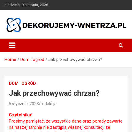
Skip
niedziela, 9 sierpnia, 2026
to
content
dekorujemy-wnetrza.pl
Home
Dom i ogród
Jak przechowywać chrzan?
DOM I OGRÓD
Jak przechowywać chrzan?
5 stycznia, 2023
redakcja
Czytelniku!
Prosimy pamiętać, że wszystkie dane oraz porady zawarte
na naszej stronie nie zastąpią własnej konsultacji ze