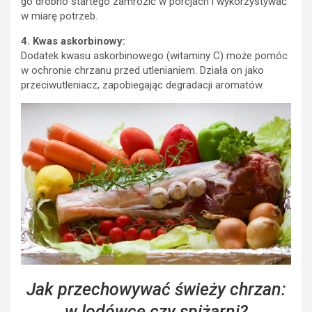
go drobno startego zamrozić w porcjach i wykorzystywać
w miarę potrzeb.
4. Kwas askorbinowy:
Dodatek kwasu askorbinowego (witaminy C) może pomóc
w ochronie chrzanu przed utlenianiem. Działa on jako
przeciwutleniacz, zapobiegając degradacji aromatów.
Jak przechowywać świeży chrzan:
w lodówce czy spiżarni?