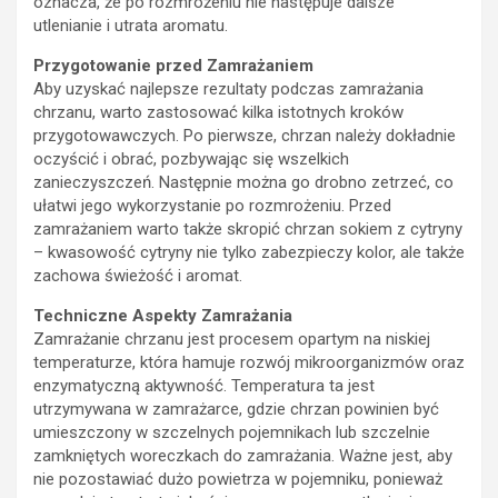
oznacza, że po rozmrożeniu nie następuje dalsze
utlenianie i utrata aromatu.
Przygotowanie przed Zamrażaniem
Aby uzyskać najlepsze rezultaty podczas zamrażania
chrzanu, warto zastosować kilka istotnych kroków
przygotowawczych. Po pierwsze, chrzan należy dokładnie
oczyścić i obrać, pozbywając się wszelkich
zanieczyszczeń. Następnie można go drobno zetrzeć, co
ułatwi jego wykorzystanie po rozmrożeniu. Przed
zamrażaniem warto także skropić chrzan sokiem z cytryny
– kwasowość cytryny nie tylko zabezpieczy kolor, ale także
zachowa świeżość i aromat.
Techniczne Aspekty Zamrażania
Zamrażanie chrzanu jest procesem opartym na niskiej
temperaturze, która hamuje rozwój mikroorganizmów oraz
enzymatyczną aktywność. Temperatura ta jest
utrzymywana w zamrażarce, gdzie chrzan powinien być
umieszczony w szczelnych pojemnikach lub szczelnie
zamkniętych woreczkach do zamrażania. Ważne jest, aby
nie pozostawiać dużo powietrza w pojemniku, ponieważ