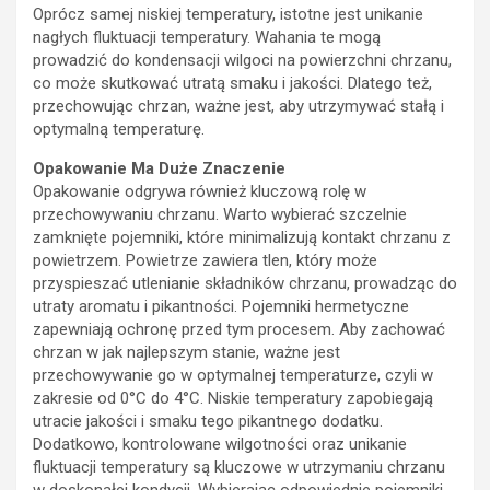
Oprócz samej niskiej temperatury, istotne jest unikanie
nagłych fluktuacji temperatury. Wahania te mogą
prowadzić do kondensacji wilgoci na powierzchni chrzanu,
co może skutkować utratą smaku i jakości. Dlatego też,
przechowując chrzan, ważne jest, aby utrzymywać stałą i
optymalną temperaturę.
Opakowanie Ma Duże Znaczenie
Opakowanie odgrywa również kluczową rolę w
przechowywaniu chrzanu. Warto wybierać szczelnie
zamknięte pojemniki, które minimalizują kontakt chrzanu z
powietrzem. Powietrze zawiera tlen, który może
przyspieszać utlenianie składników chrzanu, prowadząc do
utraty aromatu i pikantności. Pojemniki hermetyczne
zapewniają ochronę przed tym procesem. Aby zachować
chrzan w jak najlepszym stanie, ważne jest
przechowywanie go w optymalnej temperaturze, czyli w
zakresie od 0°C do 4°C. Niskie temperatury zapobiegają
utracie jakości i smaku tego pikantnego dodatku.
Dodatkowo, kontrolowane wilgotności oraz unikanie
fluktuacji temperatury są kluczowe w utrzymaniu chrzanu
w doskonałej kondycji. Wybierając odpowiednie pojemniki,