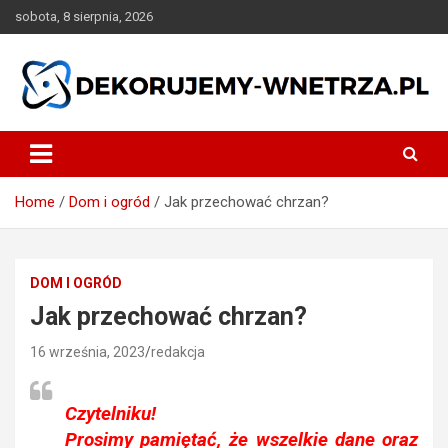
Skip
sobota, 8 sierpnia, 2026
to
content
dekorujemy-wnetrza.pl
Home
Dom i ogród
Jak przechować chrzan?
DOM I OGRÓD
Jak przechować chrzan?
16 września, 2023
redakcja
Czytelniku!
Prosimy pamiętać, że wszelkie dane oraz