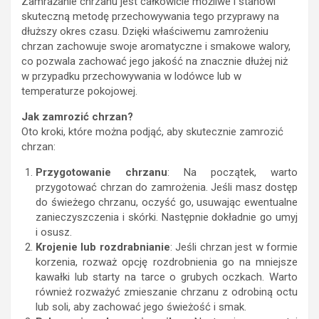
Zamrażanie chrzanu jest całkowicie możliwe i stanowi
skuteczną metodę przechowywania tego przyprawy na
dłuższy okres czasu. Dzięki właściwemu zamrożeniu
chrzan zachowuje swoje aromatyczne i smakowe walory,
co pozwala zachować jego jakość na znacznie dłużej niż
w przypadku przechowywania w lodówce lub w
temperaturze pokojowej.
Jak zamrozić chrzan?
Oto kroki, które można podjąć, aby skutecznie zamrozić
chrzan:
Przygotowanie chrzanu
: Na początek, warto
przygotować chrzan do zamrożenia. Jeśli masz dostęp
do świeżego chrzanu, oczyść go, usuwając ewentualne
zanieczyszczenia i skórki. Następnie dokładnie go umyj
i osusz.
Krojenie lub rozdrabnianie
: Jeśli chrzan jest w formie
korzenia, rozważ opcję rozdrobnienia go na mniejsze
kawałki lub starty na tarce o grubych oczkach. Warto
również rozważyć zmieszanie chrzanu z odrobiną octu
lub soli, aby zachować jego świeżość i smak.