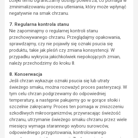
Dzięki temu ograniczamy dostęp powietrza, co pomaga w
zminimalizowaniu procesu utleniania, który może wpłynąć
negatywnie na smak chrzanu.
7. Regularna kontrola stanu
Nie zapominajmy o regularnej kontroli stanu
przechowywanego chrzanu. Przeglądajmy opakowania,
sprawdzajmy, czy nie pojawiły się oznaki psucia się
produktu, takie jak pleśń czy zmiana konsystencji. W
przypadku wykrycia jakichkolwiek niepokojących zmian,
należy przechodzimy do kroku 8.
8. Konserwacja
Jeśli chrzan wykazuje oznaki psucia się lub utraty
świeżego smaku, można rozważyć proces pasteryzacji. W
tym celu chrzan podgrzewamy do odpowiedniej
temperatury, a następnie pakujemy go w gorące słoiki i
szczelnie zakręcamy. Proces ten pomaga w zniszczeniu
szkodliwych mikroorganizmów, przywracając świeżość
chrzanu, utrzymanie świeżego smaku chrzanu przez wiele
miesięcy wymaga starannego wyboru surowców,
odpowiedniego przygotowania, kontrolowanego