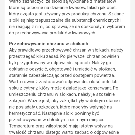
Warto zaznaczyć, że słoiki są wykonane z materiałów,
które są odporne na działanie kwasów, takich jak ocet,
który często jest używany przy produkcji chrzanu. Szklane
słoiki są nieprzepuszczalne dla substancji chemicznych i
nie reagują z nimi, co sprawia, że są doskonałym wyborem
do przechowywania produktów kwasowych.
Przechowywanie chrzanu w słoikach
Aby prawidłowo przechowywać chrzan w słoikach, należy
przestrzegać kilku zasad. Po pierwsze, chrzan powinien
być przygotowany w odpowiedni sposób. Należy go
dokładnie oczyścić, obgotować i umieścić w słoikach,
starannie zabezpieczając przed dostępem powietrza.
Warto również zastosować odpowiednią ilość octu lub
soku z cytryny, który może działać jako konserwant. Po
umieszczeniu chrzanu w słoikach, należy je szczelnie
zakręcić. Ważne jest, aby zakrętki były w dobrym stanie i
nie posiadały uszkodzeń, które mogłyby wpłynąć na
hermetyczność. Następnie słoiki powinny być
przechowywane w chłodnym i ciemnym miejscu.
Temperatura oraz wilgotność mają istotny wpływ na
trwałość chrzanu, dlatego warto zadbać o odpowiednie