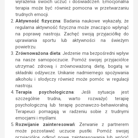
wyrażenia swoich uczuć i doświadczeń. Emocjonalna
terapia może być również pomocna w przetwarzaniu
trudnych emocji.
Aktywność fizyczna
: Badania naukowe wykazały, że
regularna aktywność fizyczna może znacząco wpłynąć
na poprawę nastroju. Zachęć swoją przyjaciółkę do
uprawiania sportu lub aktywności na świeżym
powietrzu.
Zrównoważona dieta
: Jedzenie ma bezpośredni wpływ
na nasze samopoczucie. Pomóż swojej przyjaciółce
utrzymać zdrową i zrównoważoną dietę, bogatą w
składniki odżywcze. Unikanie nadmiernego spożywania
alkoholu i słodyczy również może pomóc w regulacji
nastroju.
Terapia psychologiczna
: Jeśli sytuacja jest
szczególnie trudna, warto rozważyć terapię
psychologiczną lub terapię poznawczo-behawioralną.
Terapeuci pomagają w radzeniu sobie z trudnymi
emocjami i myślami.
Rozwijanie zainteresowań
: Zerwanie z partnerem
może pozostawić uczucie pustki. Pomóż swojej
przyjaciółce odkryć nowe zainteresowania lub wrócić