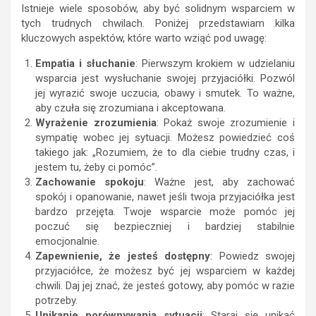
Istnieje wiele sposobów, aby być solidnym wsparciem w
tych trudnych chwilach. Poniżej przedstawiam kilka
kluczowych aspektów, które warto wziąć pod uwagę:
Empatia i słuchanie
: Pierwszym krokiem w udzielaniu
wsparcia jest wysłuchanie swojej przyjaciółki. Pozwól
jej wyrazić swoje uczucia, obawy i smutek. To ważne,
aby czuła się zrozumiana i akceptowana.
Wyrażenie zrozumienia
: Pokaż swoje zrozumienie i
sympatię wobec jej sytuacji. Możesz powiedzieć coś
takiego jak: „Rozumiem, że to dla ciebie trudny czas, i
jestem tu, żeby ci pomóc”.
Zachowanie spokoju
: Ważne jest, aby zachować
spokój i opanowanie, nawet jeśli twoja przyjaciółka jest
bardzo przejęta. Twoje wsparcie może pomóc jej
poczuć się bezpieczniej i bardziej stabilnie
emocjonalnie.
Zapewnienie, że jesteś dostępny
: Powiedz swojej
przyjaciółce, że możesz być jej wsparciem w każdej
chwili. Daj jej znać, że jesteś gotowy, aby pomóc w razie
potrzeby.
Unikanie porównywania sytuacji
: Staraj się unikać