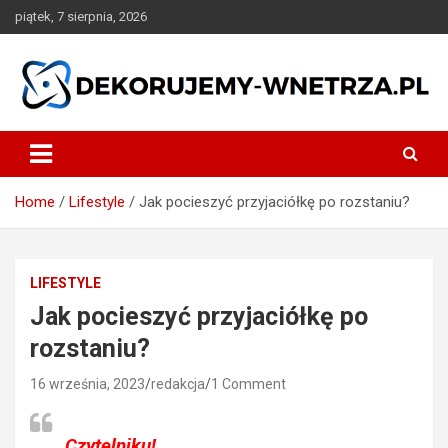
Skip
piątek, 7 sierpnia, 2026
to
content
dekorujemy-wnetrza.pl
Home
Lifestyle
Jak pocieszyć przyjaciółkę po rozstaniu?
LIFESTYLE
Jak pocieszyć przyjaciółkę po
rozstaniu?
16 września, 2023
redakcja
1 Comment
Czytelniku!