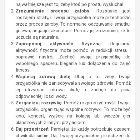
najważniejsze jest to, żeby ktoś po prostu wysłuchał.
Zrozumienie procesu żałoby
: Rozstanie jest
rodzajem straty, i Twoja przyjaciółka może przechodzić
przez proces żałoby. To normalne odczuwanie smutku,
gniewu, negacji i akceptacji. Pomóż jej zrozumieć, że te
uczucia są naturalne.
Zaproponuj aktywność fizyczną
: Regularna
aktywność fizyczna może pomóc w redukcji stresu i
poprawić nastrój. Zachęć swoją przyjaciółkę do
wspólnego spaceru, biegania lub dołączenia do zajęć
fitness.
Wspieraj zdrową dietę
: Dbaj o to, żeby Twoja
przyjaciółka nie zaniedbywała swojego zdrowia. Pomóż
jej utrzymać zdrową dietę i zachęć do picia
odpowiedniej ilości wody.
Zorganizuj rozrywkę
: Pomóż rozproszyć myśli Twojej
przyjaciółki, organizując wspólne rozrywki. To może być
kino, koncert, wyjście na kolację lub wieczór gier
planszowych z innymi przyjaciółmi.
Daj przestrzeń
: Pamiętaj, że każdy potrzebuje czasem
chwili dla siebie. Daj Twojej przyjaciółce przestrzeń do