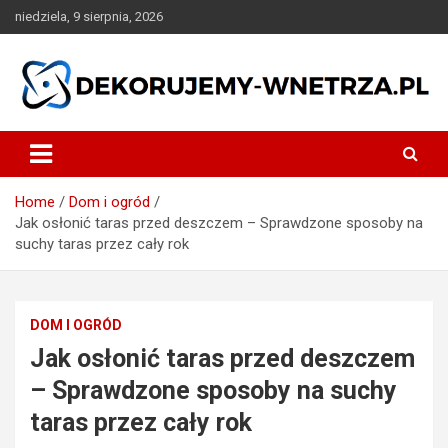
Skip
niedziela, 9 sierpnia, 2026
to
content
dekorujemy-wnetrza.pl
Home
Dom i ogród
Jak osłonić taras przed deszczem – Sprawdzone sposoby na
suchy taras przez cały rok
DOM I OGRÓD
Jak osłonić taras przed deszczem
– Sprawdzone sposoby na suchy
taras przez cały rok