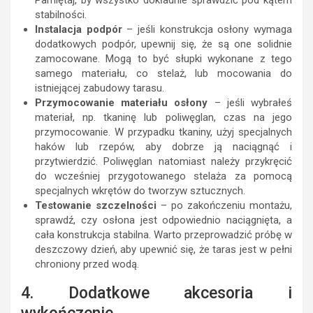
Pamiętaj, by wszystko dokładnie sprawdzić pod kątem
stabilności.
Instalacja podpór
– jeśli konstrukcja osłony wymaga
dodatkowych podpór, upewnij się, że są one solidnie
zamocowane. Mogą to być słupki wykonane z tego
samego materiału, co stelaż, lub mocowania do
istniejącej zabudowy tarasu.
Przymocowanie materiału osłony
– jeśli wybrałeś
materiał, np. tkaninę lub poliwęglan, czas na jego
przymocowanie. W przypadku tkaniny, użyj specjalnych
haków lub rzepów, aby dobrze ją naciągnąć i
przytwierdzić. Poliwęglan natomiast należy przykręcić
do wcześniej przygotowanego stelaża za pomocą
specjalnych wkrętów do tworzyw sztucznych.
Testowanie szczelności
– po zakończeniu montażu,
sprawdź, czy osłona jest odpowiednio naciągnięta, a
cała konstrukcja stabilna. Warto przeprowadzić próbę w
deszczowy dzień, aby upewnić się, że taras jest w pełni
chroniony przed wodą.
4. Dodatkowe akcesoria i