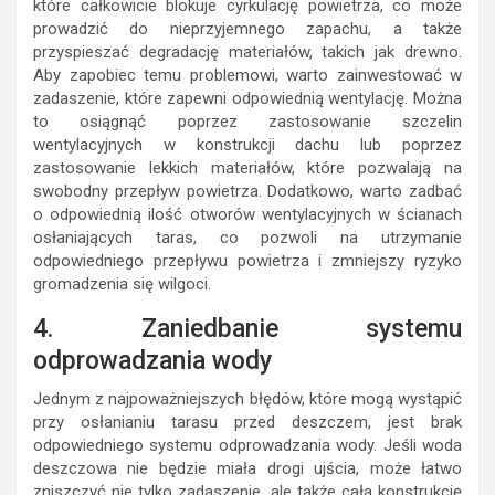
które całkowicie blokuje cyrkulację powietrza, co może
prowadzić do nieprzyjemnego zapachu, a także
przyspieszać degradację materiałów, takich jak drewno.
Aby zapobiec temu problemowi, warto zainwestować w
zadaszenie, które zapewni odpowiednią wentylację. Można
to osiągnąć poprzez zastosowanie szczelin
wentylacyjnych w konstrukcji dachu lub poprzez
zastosowanie lekkich materiałów, które pozwalają na
swobodny przepływ powietrza. Dodatkowo, warto zadbać
o odpowiednią ilość otworów wentylacyjnych w ścianach
osłaniających taras, co pozwoli na utrzymanie
odpowiedniego przepływu powietrza i zmniejszy ryzyko
gromadzenia się wilgoci.
4. Zaniedbanie systemu
odprowadzania wody
Jednym z najpoważniejszych błędów, które mogą wystąpić
przy osłanianiu tarasu przed deszczem, jest brak
odpowiedniego systemu odprowadzania wody. Jeśli woda
deszczowa nie będzie miała drogi ujścia, może łatwo
zniszczyć nie tylko zadaszenie, ale także całą konstrukcję