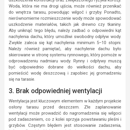
uszkodzenia konstrukcji oraz zwiększonego ryzyka korozji.
Woda, która nie ma drogi ujścia, może również przenikać
do wnętrza tarasu, powodując wilgoć i grzyby. Ponadto,
nierównomierne rozmieszczenie wody może spowodować
uszkodzenie materiałów, takich jak drewno czy tkaniny.
Aby uniknąć tego błędu, należy zadbać o odpowiedni kąt
nachylenia dachu, który umożliwi swobodny odpływ wody.
Zwykle zaleca się kąt nachylenia minimum 5–10 stopni.
Należy również pamiętać, aby nachylenie dachu było
skierowane w stronę systemu rynnowego, który pomoże w
odprowadzeniu nadmiaru wody. Rynny i odpływy muszą
być odpowiednio dobrane do wielkości dachu, aby
pomieścić wodę deszczową i zapobiec jej gromadzeniu
się na tarasie.
3. Brak odpowiedniej wentylacji
Wentylacja jest kluczowym elementem w każdym projekcie
osłony tarasu przed deszczem. Złe zaplanowanie
wentylacji może prowadzić do nagromadzenia się wilgoci
pod zadaszeniem, co z kolei sprzyja powstawaniu pleśni i
grzybów. Częstym błędem jest stosowanie zadaszenia,