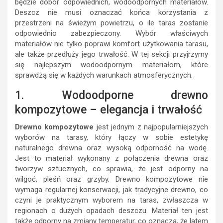
będzie dobór odpowiednich, wodoodpornych materiałów.
Deszcz nie musi oznaczać końca korzystania z
przestrzeni na świeżym powietrzu, o ile taras zostanie
odpowiednio zabezpieczony. Wybór właściwych
materiałów nie tylko poprawi komfort użytkowania tarasu,
ale także przedłuży jego trwałość. W tej sekcji przyjrzymy
się najlepszym wodoodpornym materiałom, które
sprawdzą się w każdych warunkach atmosferycznych.
1. Wodoodporne drewno
kompozytowe – elegancja i trwałość
Drewno kompozytowe
jest jednym z najpopularniejszych
wyborów na tarasy, który łączy w sobie estetykę
naturalnego drewna oraz wysoką odporność na wodę.
Jest to materiał wykonany z połączenia drewna oraz
tworzyw sztucznych, co sprawia, że jest odporny na
wilgoć, pleśń oraz grzyby. Drewno kompozytowe nie
wymaga regularnej konserwacji, jak tradycyjne drewno, co
czyni je praktycznym wyborem na taras, zwłaszcza w
regionach o dużych opadach deszczu. Materiał ten jest
także odporny na zmiany temperatur, co oznacza, że latem