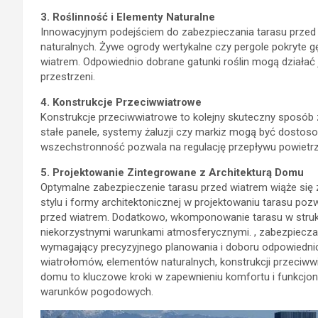
3. Roślinność i Elementy Naturalne
Innowacyjnym podejściem do zabezpieczania tarasu przed 
naturalnych. Żywe ogrody wertykalne czy pergole pokryte g
wiatrem. Odpowiednio dobrane gatunki roślin mogą działać 
przestrzeni.
4. Konstrukcje Przeciwwiatrowe
Konstrukcje przeciwwiatrowe to kolejny skuteczny sposób
stałe panele, systemy żaluzji czy markiz mogą być dosto
wszechstronność pozwala na regulację przepływu powietrza 
5. Projektowanie Zintegrowane z Architekturą Domu
Optymalne zabezpieczenie tarasu przed wiatrem wiąże się z
stylu i formy architektonicznej w projektowaniu tarasu po
przed wiatrem. Dodatkowo, wkomponowanie tarasu w stru
niekorzystnymi warunkami atmosferycznymi. , zabezpieczan
wymagający precyzyjnego planowania i doboru odpowiedni
wiatrołomów, elementów naturalnych, konstrukcji przeciwwi
domu to kluczowe kroki w zapewnieniu komfortu i funkcjona
warunków pogodowych.