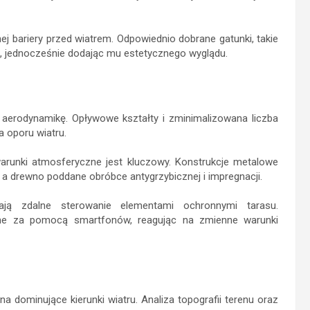
nej bariery przed wiatrem. Odpowiednio dobrane gatunki, takie
as, jednocześnie dodając mu estetycznego wyglądu.
ę aerodynamikę. Opływowe kształty i zminimalizowana liczba
 oporu wiatru.
arunki atmosferyczne jest kluczowy. Konstrukcje metalowe
a drewno poddane obróbce antygrzybicznej i impregnacji.
ają zdalne sterowanie elementami ochronnymi tarasu.
ne za pomocą smartfonów, reagując na zmienne warunki
 na dominujące kierunki wiatru. Analiza topografii terenu oraz