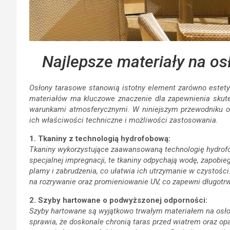
Najlepsze materiały na os
Osłony tarasowe stanowią istotny element zarówno estetyc
materiałów ma kluczowe znaczenie dla zapewnienia skute
warunkami atmosferycznymi. W niniejszym przewodniku om
ich właściwości techniczne i możliwości zastosowania.
1. Tkaniny z technologią hydrofobową:
Tkaniny wykorzystujące zaawansowaną technologię hydrofo
specjalnej impregnacji, te tkaniny odpychają wodę, zapobie
plamy i zabrudzenia, co ułatwia ich utrzymanie w czystośc
na rozrywanie oraz promieniowanie UV, co zapewni długotrw
2. Szyby hartowane o podwyższonej odporności:
Szyby hartowane są wyjątkowo trwałym materiałem na osło
sprawia, że doskonale chronią taras przed wiatrem oraz o