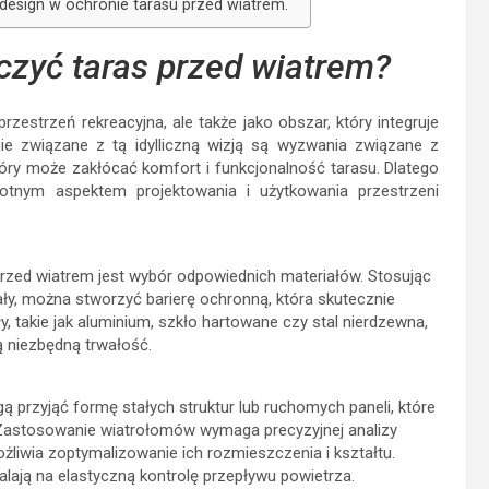
design w ochronie tarasu przed wiatrem.
czyć taras przed wiatrem?
przestrzeń rekreacyjna, ale także jako obszar, który integruje
e związane z tą idylliczną wizją są wyzwania związane z
tóry może zakłócać komfort i funkcjonalność tarasu. Dlatego
totnym aspektem projektowania i użytkowania przestrzeni
zed wiatrem jest wybór odpowiednich materiałów. Stosując
ały, można stworzyć barierę ochronną, która skutecznie
, takie jak aluminium, szkło hartowane czy stal nierdzewna,
ą niezbędną trwałość.
 przyjąć formę stałych struktur lub ruchomych paneli, które
. Zastosowanie wiatrołomów wymaga precyzyjnej analizy
żliwia zoptymalizowanie ich rozmieszczenia i kształtu.
alają na elastyczną kontrolę przepływu powietrza.