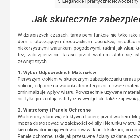
Eleganckie i praktyczne: Nowoczesny 
Jak skutecznie zabezpie
W dzisiejszych czasach, taras pełni funkcję nie tylko jako 
dom z otaczającym środowiskiem. Jednakże, nieodłączni
niekorzystnymi warunkami pogodowymi, takimi jak wiatr, k
też, zabezpieczenie tarasu przed wiatrem stało się is
zewnętrznych.
1. Wybór Odpowiednich Materiałów
Pierwszym krokiem w skutecznym zabezpieczaniu tarasu pr
solidne, odporne na warunki atmosferyczne i trwałe materi
zminimalizuje wpływ wiatru. Powszechnie używane materiały
nie tylko prezentują estetyczny wygląd, ale także zapewniaj
2. Wiatrołomy i Panele Ochronne
Wiatrołomy stanowią efektywną barierę przed wiatrem. Mogą
można dostosować w zależności od siły i kierunku wiatru
kierunków dominujących wiatrów w danej lokalizacji, co umo
Panele ochronne, takie jak przesuwne ściany szklane, pozw