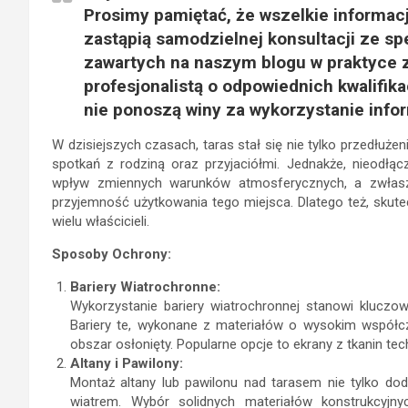
Prosimy pamiętać, że wszelkie informac
zastąpią samodzielnej konsultacji ze spe
zawartych na naszym blogu w praktyce 
profesjonalistą o odpowiednich kwalifik
nie ponoszą winy za wykorzystanie infor
W dzisiejszych czasach, taras stał się nie tylko przedłuż
spotkań z rodziną oraz przyjaciółmi. Jednakże, nieodł
wpływ zmiennych warunków atmosferycznych, a zwłasz
przyjemność użytkowania tego miejsca. Dlatego też, skute
wielu właścicieli.
Sposoby Ochrony:
Bariery Wiatrochronne:
Wykorzystanie bariery wiatrochronnej stanowi kluczow
Bariery te, wykonane z materiałów o wysokim współcz
obszar osłonięty. Popularne opcje to ekrany z tkanin tec
Altany i Pawilony:
Montaż altany lub pawilonu nad tarasem nie tylko dod
wiatrem. Wybór solidnych materiałów konstrukcyjny