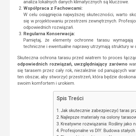
analiza lokalnych danych klimatycznych są kluczowe.
Współpraca z Fachowcami:
W celu osiągnięcia najwyższej skuteczności, warto sko
się w projektowaniu przestrzeni zewnętrznych. Profes
odpowiednich rozwiązań.
Regularna Konserwacja:
Pamiętaj, że elementy ochronne tarasu wymagają re
techniczne i ewentualne naprawy utrzymają struktury w o
Skuteczna ochrona tarasu przed wiatrem to proces łącząc
odpowiednich rozwiązań, uwzględniający zarówno
waru
się tarasem przez cały rok, niezależnie od panujących w
ten obszar, aby stworzyć przestrzeń, która będzie doskon
swoim komfortem i urokiem.
Spis Treści
Jak skutecznie zabezpieczyć taras p
Najlepsze materiały na osłony taraso
Kreatywne rozwiązania: Rośliny jako n
Profesjonalne vs DIY: Budowa stałych 