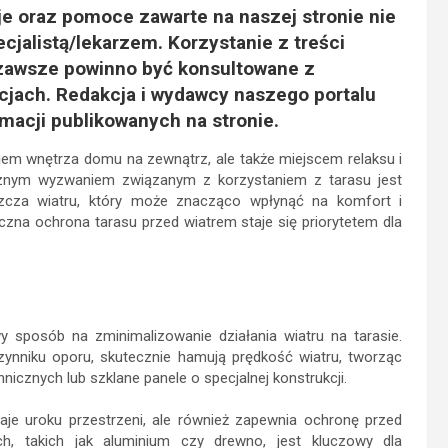
je oraz pomoce zawarte na naszej stronie nie
cjalistą/lekarzem. Korzystanie z treści
zawsze powinno być konsultowane z
acjach. Redakcja i wydawcy naszego portalu
macji publikowanych na stronie.
eniem wnętrza domu na zewnątrz, ale także miejscem relaksu i
ącznym wyzwaniem związanym z korzystaniem z tarasu jest
cza wiatru, który może znacząco wpłynąć na komfort i
czna ochrona tarasu przed wiatrem staje się priorytetem dla
y sposób na zminimalizowanie działania wiatru na tarasie.
ynniku oporu, skutecznie hamują prędkość wiatru, tworząc
hnicznych lub szklane panele o specjalnej konstrukcji.
aje uroku przestrzeni, ale również zapewnia ochronę przed
ch, takich jak aluminium czy drewno, jest kluczowy dla