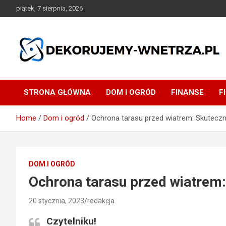
Skip
piątek, 7 sierpnia, 2026
to
content
dekorujemy-wnetrza.pl
STRONA GŁÓWNA
DOM I OGRÓD
FINANSE
F
Home
Dom i ogród
Ochrona tarasu przed wiatrem: Skuteczn
DOM I OGRÓD
Ochrona tarasu przed wiatrem:
20 stycznia, 2023
redakcja
Czytelniku!