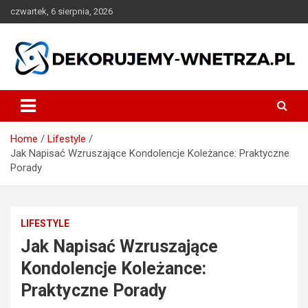
Skip
czwartek, 6 sierpnia, 2026
to
content
dekorujemy-wnetrza.pl
Home
Lifestyle
Jak Napisać Wzruszające Kondolencje Koleżance: Praktyczne
Porady
LIFESTYLE
Jak Napisać Wzruszające
Kondolencje Koleżance:
Praktyczne Porady