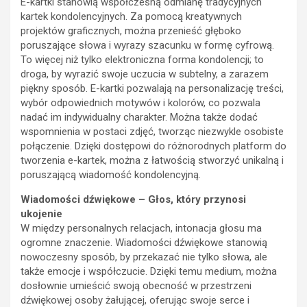
E-kartki stanowią współczesną odmianę tradycyjnych
kartek kondolencyjnych. Za pomocą kreatywnych
projektów graficznych, można przenieść głęboko
poruszające słowa i wyrazy szacunku w formę cyfrową.
To więcej niż tylko elektroniczna forma kondolencji; to
droga, by wyrazić swoje uczucia w subtelny, a zarazem
piękny sposób. E-kartki pozwalają na personalizację treści,
wybór odpowiednich motywów i kolorów, co pozwala
nadać im indywidualny charakter. Można także dodać
wspomnienia w postaci zdjęć, tworząc niezwykle osobiste
połączenie. Dzięki dostępowi do różnorodnych platform do
tworzenia e-kartek, można z łatwością stworzyć unikalną i
poruszającą wiadomość kondolencyjną.
Wiadomości dźwiękowe – Głos, który przynosi
ukojenie
W między personalnych relacjach, intonacja głosu ma
ogromne znaczenie. Wiadomości dźwiękowe stanowią
nowoczesny sposób, by przekazać nie tylko słowa, ale
także emocje i współczucie. Dzięki temu medium, można
dosłownie umieścić swoją obecność w przestrzeni
dźwiękowej osoby żałującej, oferując swoje serce i