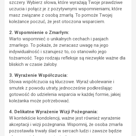
szczery. Wybierz słowa, które wyrażają Twoje prawdziwe
uczucia i połącz je z pozytywnymi wspomnieniami, które
masz związane z osobą zmarłą. To pomoże Twojej
koleżance poczuć, że jest otoczona wsparciem.
2. Wspomnienie o Zmarłym:
Warto wspomnieć o unikalnych cechach i pasjach
zmarłego. To pokaże, że zwracasz uwagę na jego
indywidualność i szanujesz to, co stanowiło jego
tożsamość. Tego rodzaju refleksje są niezwykle ważne dla
bliskich w czasie żałoby.
3. Wyrażenie Współczucia:
Słowa współczucia są kluczowe. Wyraź ubolewanie i
smutek z powodu utraty, jednocześnie podkreślając
gotowość do udzielenia wsparcia w każdej formie, jakiej
koleżanka może potrzebować.
4. Delikatne Wyrażenie Wizji Pożegnania:
W kontekście kondolencji, ważne jest również wyrażenie
akceptacji i wizji pożegnania. Wspomnij, że osoba zmarła
pozostawiła trwały ślad w sercach ludzi i zawsze będzie