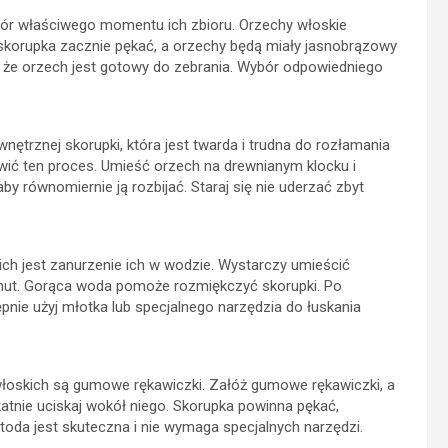
ór właściwego momentu ich zbioru. Orzechy włoskie
na skorupka zacznie pękać, a orzechy będą miały jasnobrązowy
ię, że orzech jest gotowy do zebrania. Wybór odpowiedniego
ętrznej skorupki, która jest twarda i trudna do rozłamania
twić ten proces. Umieść orzech na drewnianym klocku i
by równomiernie ją rozbijać. Staraj się nie uderzać zbyt
h jest zanurzenie ich w wodzie. Wystarczy umieścić
inut. Gorąca woda pomoże rozmiękczyć skorupki. Po
pnie użyj młotka lub specjalnego narzędzia do łuskania
łoskich są gumowe rękawiczki. Załóż gumowe rękawiczki, a
ikatnie uciskaj wokół niego. Skorupka powinna pękać,
oda jest skuteczna i nie wymaga specjalnych narzędzi.