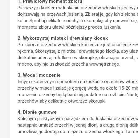
1. Prawidłowy moment zbioru
Pierwszym krokiem w łuskaniu orzechów włoskich jest wyb
dojrzewają na drzewach jesienią. Zbieraj je, gdy ich zielo
kolor. Spróbuj delikatnie odchylić skorupkę, aby upewnić s
momentu zbioru ułatwi późniejszy proces łuskania.
2. Wykorzystaj młotek i drewniany klocek
Po zbiorze orzechów włoskich konieczne jest usunięcie zewn
rękoma. Skorzystaj z młotka i drewnianego klocka, aby uła
delikatnie uderzaj młotkiem w skorupkę, obracając orzech, a
mocno, aby nie uszkodzić orzecha wewnętrznego.
3. Woda i moczenie
Innym skutecznym sposobem na łuskanie orzechów włoskic
orzechy w misce i zalać je gorącą wodą na około 15-20 m
moczeniu orzechy będą bardziej podatne na rozbicie. Nastę
orzechów, aby delikatnie otworzyć skorupki.
4. Dłonie gumowe
Kolejnym praktycznym narzędziem do łuskania orzechów w
następnie umieść orzech w jednej dłoni, a drugą dłonią del
umożliwiając dostęp do miąższu orzecha włoskiego. Ta met