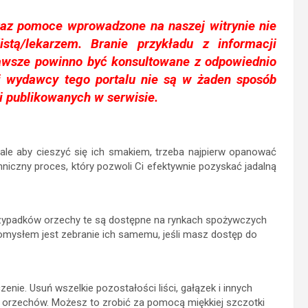
raz pomoce wprowadzone na naszej witrynie nie
listą/lekarzem. Branie przykładu z informacji
awsze powinno być konsultowane z odpowiednio
 i wydawcy tego portalu nie są w żaden sposób
i publikowanych w serwisie.
ale aby cieszyć się ich smakiem, trzeba najpierw opanować
hniczny proces, który pozwoli Ci efektywnie pozyskać jadalną
rzypadków orzechy te są dostępne na rynkach spożywczych
omysłem jest zebranie ich samemu, jeśli masz dostęp do
nie. Usuń wszelkie pozostałości liści, gałązek i innych
 orzechów. Możesz to zrobić za pomocą miękkiej szczotki