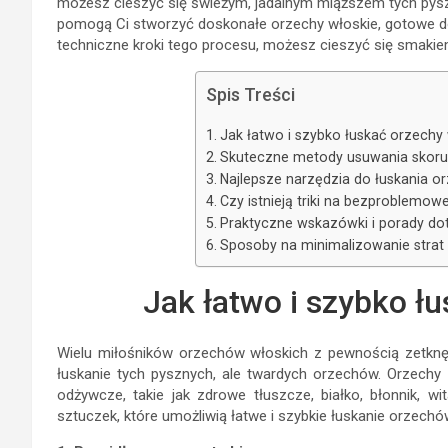
możesz cieszyć się świeżym, jadalnym miąższem tych pysz
pomogą Ci stworzyć doskonałe orzechy włoskie, gotowe do
techniczne kroki tego procesu, możesz cieszyć się smakie
Spis Treści
Jak łatwo i szybko łuskać orzechy
Skuteczne metody usuwania skoru
Najlepsze narzędzia do łuskania o
Czy istnieją triki na bezproblemo
Praktyczne wskazówki i porady do
Sposoby na minimalizowanie strat
Jak łatwo i szybko ł
Wielu miłośników orzechów włoskich z pewnością zetknę
łuskanie tych pysznych, ale twardych orzechów. Orzechy 
odżywcze, takie jak zdrowe tłuszcze, białko, błonnik, wi
sztuczek, które umożliwią łatwe i szybkie łuskanie orzechów