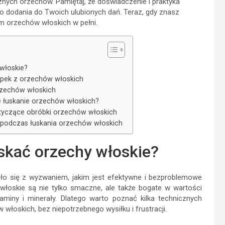
nych orzechów. Pamiętaj, że doświadczenie i praktyka
 dodania do Twoich ulubionych dań. Teraz, gdy znasz
m orzechów włoskich w pełni.
 włoskie?
pek z orzechów włoskich
rzechów włoskich
we łuskanie orzechów włoskich?
tyczące obróbki orzechów włoskich
 podczas łuskania orzechów włoskich
uskać orzechy włoskie?
ło się z wyzwaniem, jakim jest efektywne i bezproblemowe
włoskie są nie tylko smaczne, ale także bogate w wartości
taminy i minerały. Dlatego warto poznać kilka technicznych
 włoskich, bez niepotrzebnego wysiłku i frustracji.