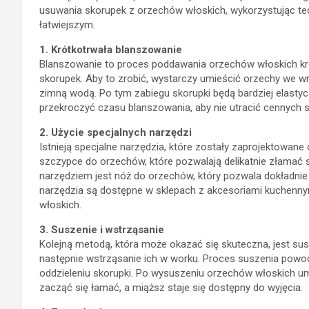
usuwania skorupek z orzechów włoskich, wykorzystując tec
łatwiejszym.
1. Krótkotrwała blanszowanie
Blanszowanie to proces poddawania orzechów włoskich krót
skorupek. Aby to zrobić, wystarczy umieścić orzechy we wr
zimną wodą. Po tym zabiegu skorupki będą bardziej elastyczn
przekroczyć czasu blanszowania, aby nie utracić cennych
2. Użycie specjalnych narzędzi
Istnieją specjalne narzędzia, które zostały zaprojektowan
szczypce do orzechów, które pozwalają delikatnie złamać 
narzędziem jest nóż do orzechów, który pozwala dokładnie
narzędzia są dostępne w sklepach z akcesoriami kuchenn
włoskich.
3. Suszenie i wstrząsanie
Kolejną metodą, która może okazać się skuteczna, jest susz
następnie wstrząsanie ich w worku. Proces suszenia powo
oddzieleniu skorupki. Po wysuszeniu orzechów włoskich umi
zacząć się łamać, a miąższ staje się dostępny do wyjęcia.