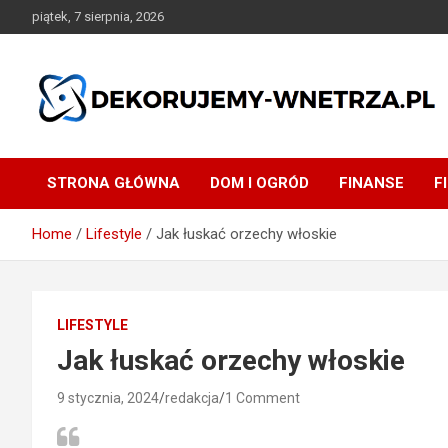
Skip
piątek, 7 sierpnia, 2026
to
content
dekorujemy-wnetrza.pl
STRONA GŁÓWNA
DOM I OGRÓD
FINANSE
F
Home
Lifestyle
Jak łuskać orzechy włoskie
LIFESTYLE
Jak łuskać orzechy włoskie
9 stycznia, 2024
redakcja
1 Comment