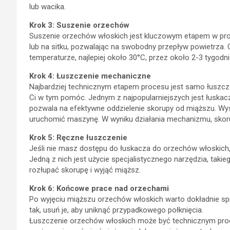
lub wacika.
Krok 3: Suszenie orzechów
Suszenie orzechów włoskich jest kluczowym etapem w proc
lub na sitku, pozwalając na swobodny przepływ powietrza
temperaturze, najlepiej około 30°C, przez około 2-3 tygodnie
Krok 4: Łuszczenie mechaniczne
Najbardziej technicznym etapem procesu jest samo łuszcze
Ci w tym pomóc. Jednym z najpopularniejszych jest łuska
pozwala na efektywne oddzielenie skorupy od miąższu. Wy
uruchomić maszynę. W wyniku działania mechanizmu, skorup
Krok 5: Ręczne łuszczenie
Jeśli nie masz dostępu do łuskacza do orzechów włoskich,
Jedną z nich jest użycie specjalistycznego narzędzia, taki
rozłupać skorupę i wyjąć miąższ.
Krok 6: Końcowe prace nad orzechami
Po wyjęciu miąższu orzechów włoskich warto dokładnie spr
tak, usuń je, aby uniknąć przypadkowego połknięcia.
Łuszczenie orzechów włoskich może być technicznym proce