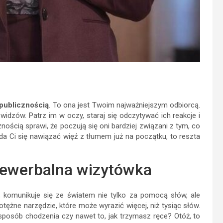
 publicznością
. To ona jest Twoim najważniejszym odbiorcą.
dzów. Patrz im w oczy, staraj się odczytywać ich reakcje i
nością sprawi, że poczują się oni bardziej związani z tym, co
uda Ci się nawiązać więź z tłumem już na początku, to reszta
iewerbalna wizytówka
e, komunikuje się ze światem nie tylko za pomocą słów, ale
tężne narzędzie, które może wyrazić więcej, niż tysiąc słów.
sposób chodzenia czy nawet to, jak trzymasz ręce? Otóż, to