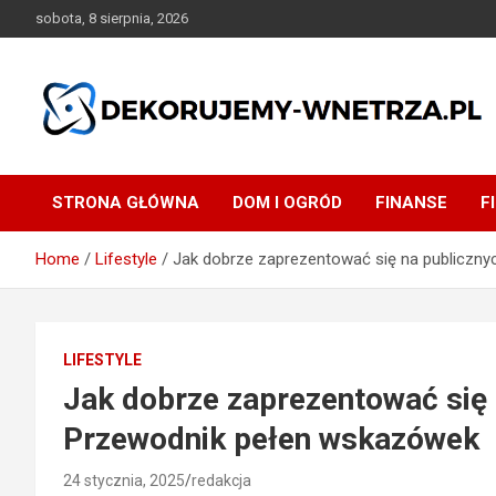
Skip
sobota, 8 sierpnia, 2026
to
content
dekorujemy-wnetrza.pl
STRONA GŁÓWNA
DOM I OGRÓD
FINANSE
F
Home
Lifestyle
Jak dobrze zaprezentować się na publiczny
LIFESTYLE
Jak dobrze zaprezentować się 
Przewodnik pełen wskazówek
24 stycznia, 2025
redakcja