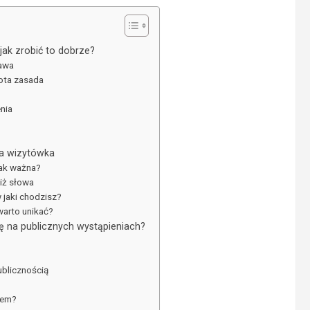
jak zrobić to dobrze?
tawa
łota zasada
nia
na wizytówka
tak ważna?
niż słowa
 jaki chodzisz?
warto unikać?
ę na publicznych wystąpieniach?
publicznością
sem?