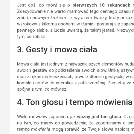
Jest coś, co mówi się o
pierwszych 10 sekundach
n
Zdecydowanie nie warto marnować tego cennego czasu na
zrób to pewnym krokiem
i z wyrazem twarzy, który pokazu
wzrokowy z kilkoma osobami w tłumie i postaraj się zapa
pewnego siebie, a ludzie uwierzą, że takim jesteś. Niezwyk
tym, co robisz.
3. Gesty i mowa ciała
Mowa ciała jest jednym z najważniejszych elementów budu
swoich
gestów
do podkreślenia swoich słów. Unikaj sztywn
stać z rękami w kieszeniach, otwórz dłonie i gestykuluj w s
kontakt i gotów do interakcji z publicznością. Pamiętaj, że
spójna z tym, co mówisz.
4. Ton głosu i tempo mówienia
Wielu mówców zapomina, jak
ważny jest ton głosu
. Częs
na tym, co mamy do powiedzenia, że zapominamy o tym
tempo mówienia
mogą sprawić, że Twoje słowa nabiorą mo