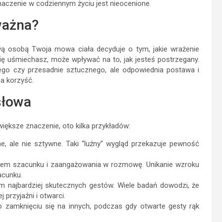
aczenie w codziennym życiu jest nieocenione.
ważna?
wą osobą Twoja mowa ciała decyduje o tym, jakie wrażenie
 się uśmiechasz, może wpływać na to, jak jesteś postrzegany.
go czy przesadnie sztucznego, ale odpowiednia postawa i
a korzyść.
słowa
większe znaczenie, oto kilka przykładów:
 ale nie sztywne. Taki “luźny” wygląd przekazuje pewność
iem szacunku i zaangażowania w rozmowę. Unikanie wzroku
acunku.
m najbardziej skutecznych gestów. Wiele badań dowodzi, że
 przyjaźni i otwarci.
zamknięciu się na innych, podczas gdy otwarte gesty rąk