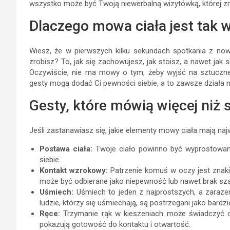
wszystko może być Twoją niewerbalną wizytówką, której zn
Dlaczego mowa ciała jest tak 
Wiesz, że w pierwszych kilku sekundach spotkania z no
zrobisz? To, jak się zachowujesz, jak stoisz, a nawet jak
Oczywiście, nie ma mowy o tym, żeby wyjść na sztuczne
gesty mogą dodać Ci pewności siebie, a to zawsze działa n
Gesty, które mówią więcej niż 
Jeśli zastanawiasz się, jakie elementy mowy ciała mają naj
Postawa ciała:
Twoje ciało powinno być wyprostowane,
siebie.
Kontakt wzrokowy:
Patrzenie komuś w oczy jest znak
może być odbierane jako niepewność lub nawet brak sz
Uśmiech:
Uśmiech to jeden z najprostszych, a zaraze
ludzie, którzy się uśmiechają, są postrzegani jako bardziej
Ręce:
Trzymanie rąk w kieszeniach może świadczyć o 
pokazują gotowość do kontaktu i otwartość.