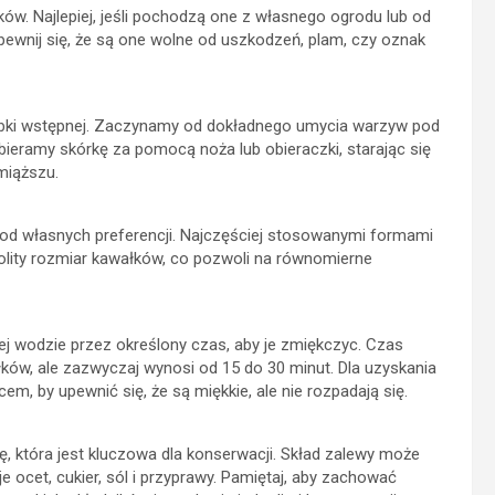
w. Najlepiej, jeśli pochodzą one z własnego ogrodu lub od
pewnij się, że są one wolne od uszkodzeń, plam, czy oznak
bki wstępnej. Zaczynamy od dokładnego umycia warzyw pod
ieramy skórkę za pomocą noża lub obieraczki, starając się
miąższu.
od własnych preferencji. Najczęściej stosowanymi formami
dnolity rozmiar kawałków, co pozwoli na równomierne
 wodzie przez określony czas, aby je zmiękczyc. Czas
ków, ale zazwyczaj wynosi od 15 do 30 minut. Dla uzyskania
m, by upewnić się, że są miękkie, ale nie rozpadają się.
która jest kluczowa dla konserwacji. Skład zalewy może
e ocet, cukier, sól i przyprawy. Pamiętaj, aby zachować