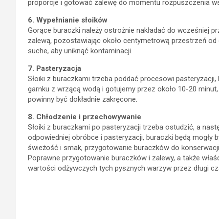
proporcje i gotować zalewę do momentu rozpuszczenia wszys
6. Wypełnianie słoików
Gorące buraczki należy ostrożnie nakładać do wcześniej p
zalewą, pozostawiając około centymetrową przestrzeń od gór
suche, aby uniknąć kontaminacji.
7. Pasteryzacja
Słoiki z buraczkami trzeba poddać procesowi pasteryzacji,
garnku z wrzącą wodą i gotujemy przez około 10-20 minut, w
powinny być dokładnie zakręcone.
8. Chłodzenie i przechowywanie
Słoiki z buraczkami po pasteryzacji trzeba ostudzić, a na
odpowiedniej obróbce i pasteryzacji, buraczki będą mogły
świeżość i smak, przygotowanie buraczków do konserwacji
Poprawne przygotowanie buraczków i zalewy, a także właśc
wartości odżywczych tych pysznych warzyw przez długi cz