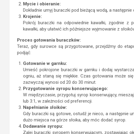
Mycie i obieranie:
Dokładnie umyj buraczki pod bieżącą wodą, a następnie ob
Krojenie:
Pokrój buraczki na odpowiednie kawałki, zgodnie z
kawałki, aby ułatwić ich późniejsze wyjmowanie z słoikó
Proces gotowania buraczków:
Teraz, gdy surowce są przygotowane, przejdźmy do etapu
podjąć:
Gotowanie w garnku:
Umieść pokrojone buraczki w garnku i dodaj wystarcza
ogniu, aż staną się miękkie. Czas gotowania może się
zazwyczaj wynosi od 20 do 30 minut.
Przygotowanie syropu konserwującego:
W międzyczasie, przygotuj syrop konserwujący, miesza
lub 3:1, w zależności od preferencji.
Napełnianie słoików:
Gdy buraczki są gotowe, ostudź je nieco, a następnie u
dużo miejsca na górze słoika, aby móc dodać syrop.
Dodawanie syropu:
Zalej buraczki syropem konserwującym, zostawiając oko