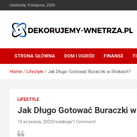
Skip
niedziela, 9 sierpnia, 2026
to
content
dekorujemy-wnetrza.pl
STRONA GŁÓWNA
DOM I OGRÓD
FINANSE
F
Home
Lifestyle
Jak Długo Gotować Buraczki w Słoikach?
LIFESTYLE
Jak Długo Gotować Buraczki w
16 września, 2023
redakcja
1 Comment