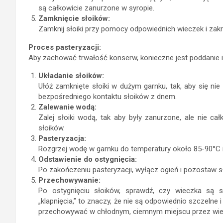
są całkowicie zanurzone w syropie.
Zamknięcie słoików:
Zamknij słoiki przy pomocy odpowiednich wieczek i zakrę
Proces pasteryzacji:
Aby zachować trwałość konserw, konieczne jest poddanie ic
Układanie słoików:
Ułóż zamknięte słoiki w dużym garnku, tak, aby się nie s
bezpośredniego kontaktu słoików z dnem.
Zalewanie wodą:
Zalej słoiki wodą, tak aby były zanurzone, ale nie 
słoików.
Pasteryzacja:
Rozgrzej wodę w garnku do temperatury około 85-90°C i
Odstawienie do ostygnięcia:
Po zakończeniu pasteryzacji, wyłącz ogień i pozostaw sł
Przechowywanie:
Po ostygnięciu słoików, sprawdź, czy wieczka są sz
„klapnięcia,” to znaczy, że nie są odpowiednio szczelne 
przechowywać w chłodnym, ciemnym miejscu przez wiel