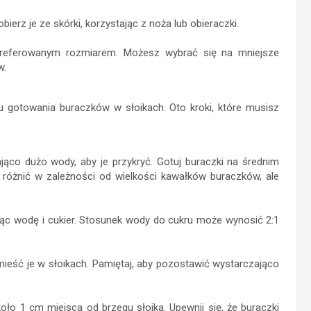
ierz je ze skórki, korzystając z noża lub obieraczki.
 preferowanym rozmiarem. Możesz wybrać się na mniejsze
w.
 gotowania buraczków w słoikach. Oto kroki, które musisz
jąco dużo wody, aby je przykryć. Gotuj buraczki na średnim
 różnić w zależności od wielkości kawałków buraczków, ale
jąc wodę i cukier. Stosunek wody do cukru może wynosić 2:1
mieść je w słoikach. Pamiętaj, aby pozostawić wystarczająco
ło 1 cm miejsca od brzegu słoika. Upewnij się, że buraczki