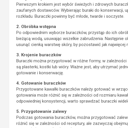
Pierwszym krokiem jest wybór świeżych i zdrowych buraczkó
zaufanych dostawców. Wybierając buraki do konserwacji, u
rozkładu. Buraczki powinny być młode, twarde i soczyste.
2. Obróbka wstępna
Po odpowiednim wyborze buraczków, przystąp do ich obró
bieżącą wodą, usuwając wszelkie zabrudzenia. Następnie ob
usunąć cienką warstwę skóry, by pozostawić jak najwięcej 
3. Krojenie buraczków
Buraczki można przygotować w różne formy, w zależności 
są plasterki, kostki lub wióry. Ważne jest, aby utrzymać je
gotowanie i konserwację.
4. Gotowanie buraczków
Przygotowane kawałki buraczków należy gotować w wrzącej
gotowania może różnić się w zależności od rozmiaru kawał
odpowiedniej konsystencji, warto sprawdzać buraczki widelce
5. Przygotowanie zalewy
Podczas gotowania buraczków, można przygotować zalewę, 
różnić się w zależności od receptury, ale zazwyczaj obejmuj