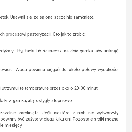
tek. Upewnij się, że są one szczelnie zamknięte.
h procesowi pasteryzacji. Oto jak to zrobić:
tykały. Użyj tacki lub ściereczki na dnie garnka, aby uniknąć
całkowicie. Woda powinna sięgać do około połowy wysokości
 utrzymuj tę temperaturę przez około 20-30 minut.
oiki w garnku, aby ostygły stopniowo.
czelnie zamknięte. Jeśli niektóre z nich nie wytworzyły
i powinny być zużyte w ciągu kilku dni. Pozostałe słoiki można
e miesięcy.