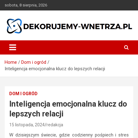
Skip
sobota, 8 sierpnia, 2026
to
content
dekorujemy-wnetrza.pl
Home
Dom i ogród
Inteligencja emocjonalna klucz do lepszych relacji
DOM I OGRÓD
Inteligencja emocjonalna klucz do
lepszych relacji
15 listopada, 2024
redakcja
W dzisiejszym świecie, gdzie codzienny pośpiech i stres