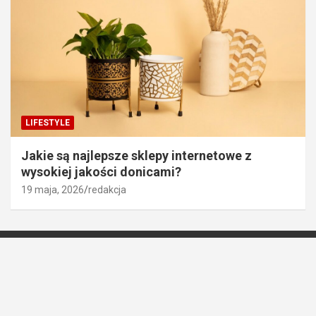
LIFESTYLE
Jakie są najlepsze sklepy internetowe z
wysokiej jakości donicami?
19 maja, 2026
redakcja
Witryna dekorujemy-wnetrza.pl jest platformą informacyjno-
rozrywkową. Redakcja i wydawca portalu nie ponoszą
odpowiedzialności ze stosowania w praktyce jakichkolwiek
informacji zamieszczanych na stronie.