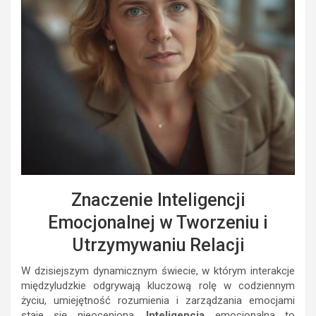
Znaczenie Inteligencji
Emocjonalnej w Tworzeniu i
Utrzymywaniu Relacji
W dzisiejszym dynamicznym świecie, w którym interakcje
międzyludzkie odgrywają kluczową rolę w codziennym
życiu, umiejętność rozumienia i zarządzania emocjami
staje się nieoceniona.
Inteligencja
emocjonalna to