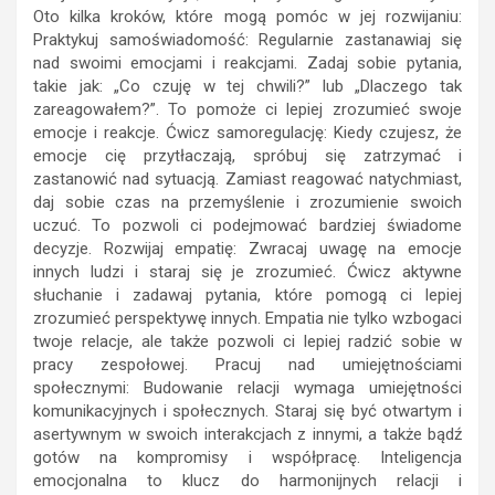
Oto kilka kroków, które mogą pomóc w jej rozwijaniu:
Praktykuj samoświadomość: Regularnie zastanawiaj się
nad swoimi emocjami i reakcjami. Zadaj sobie pytania,
takie jak: „Co czuję w tej chwili?” lub „Dlaczego tak
zareagowałem?”. To pomoże ci lepiej zrozumieć swoje
emocje i reakcje. Ćwicz samoregulację: Kiedy czujesz, że
emocje cię przytłaczają, spróbuj się zatrzymać i
zastanowić nad sytuacją. Zamiast reagować natychmiast,
daj sobie czas na przemyślenie i zrozumienie swoich
uczuć. To pozwoli ci podejmować bardziej świadome
decyzje. Rozwijaj empatię: Zwracaj uwagę na emocje
innych ludzi i staraj się je zrozumieć. Ćwicz aktywne
słuchanie i zadawaj pytania, które pomogą ci lepiej
zrozumieć perspektywę innych. Empatia nie tylko wzbogaci
twoje relacje, ale także pozwoli ci lepiej radzić sobie w
pracy zespołowej. Pracuj nad umiejętnościami
społecznymi: Budowanie relacji wymaga umiejętności
komunikacyjnych i społecznych. Staraj się być otwartym i
asertywnym w swoich interakcjach z innymi, a także bądź
gotów na kompromisy i współpracę. Inteligencja
emocjonalna to klucz do harmonijnych relacji i