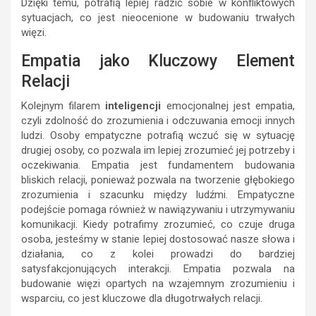
Dzięki temu, potrafią lepiej radzić sobie w konfliktowych
sytuacjach, co jest nieocenione w budowaniu trwałych
więzi.
Empatia jako Kluczowy Element
Relacji
Kolejnym filarem
inteligencji
emocjonalnej jest empatia,
czyli zdolność do zrozumienia i odczuwania emocji innych
ludzi. Osoby empatyczne potrafią wczuć się w sytuację
drugiej osoby, co pozwala im lepiej zrozumieć jej potrzeby i
oczekiwania. Empatia jest fundamentem budowania
bliskich relacji, ponieważ pozwala na tworzenie głębokiego
zrozumienia i szacunku między ludźmi. Empatyczne
podejście pomaga również w nawiązywaniu i utrzymywaniu
komunikacji. Kiedy potrafimy zrozumieć, co czuje druga
osoba, jesteśmy w stanie lepiej dostosować nasze słowa i
działania, co z kolei prowadzi do bardziej
satysfakcjonujących interakcji. Empatia pozwala na
budowanie więzi opartych na wzajemnym zrozumieniu i
wsparciu, co jest kluczowe dla długotrwałych relacji.