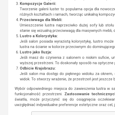
Kompozycje Galerii:
Tworzenie galerii luster to popularna opcja dla nowoc
różnych kształtach i ramach, tworząc unikalną kompozyc
Przeciwwaga dla Mebli:
Umieszczenie lustra naprzeciwko dużej sofy lub sto
stanie się wizualną przeciwwagą dla masywnych mebli, do
Lustro a Kolorystyka:
Jeśli salon posiada wyrazistą kolorystykę, lustro może
lustra na ścianie w kolorze przeciwnym do dominującego
Lustro jako Iluzja:
Jeśli masz do czynienia z salonem o niskim suficie, 
wyższej przestrzeni. To doskonały sposób na optyczne p
Odbicie Krajobrazu:
Jeśli salon ma dostęp do pięknego widoku za oknem, s
widok. To stworzy wrażenie, że przestrzeń jest jeszcze 
Wybór odpowiedniego miejsca do zawieszenia lustra w sa
funkcjonalność przestrzeni.
Zastosowanie technicznyc
światła, może przyczynić się do osiągnięcia oczekiwa
uwzględniać indywidualne preferencje estetyczne oraz cel, 