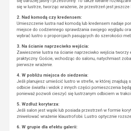
się bardziej jasny i przestronny. To także idealne rozwiązan
się w lustrze, tworząc wrażenie, że przestrzeń jest jeszcze 
2. Nad komodą czy kredensem:
Umieszczenie lustra nad komodą lub kredensem nadaje pomi
miejsce do codziennego sprawdzania swojego wyglądu oraz
wybrać lustro o proporcjach pasujących do szerokości me
3. Na ścianie naprzeciwko wejścia:
Zawieszenie lustra na ścianie naprzeciwko wejścia tworzy ef
praktyczny. Goście, wchodząc do salonu, natychmiast zobac
pierwsze wrażenie.
4. W pobliżu miejsca do siedzenia:
Jeśli planujesz umieścić lustro w strefie, w której znajdują 
odbicie światła i widok z innych części pomieszczenia będ
ponieważ pozwoli cieszyć się lustrzanym odbiciem w trakci
5. Wzdłuż korytarza:
Jeśli salon jest wąski lub posiada przestrzeń w formie kor
zniwelować wrażenie klaustrofobii. Lustro optycznie rozsz
6. W grupie dla efektu galerii: