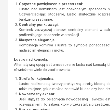
Optyczne powiększenie przestrzeni:
Lustro nad kominkiem jest doskonałym sposobem na s
Odzwierciedlając otoczenie, lustro skutecznie rozpr
bardziej przestronne.
Centralny punkt uwagi:
Kominek zazwyczaj stanowi centralny element w salo
podkreśla jego znaczenie w aranżacji.
Klasyczna elegancja:
Kombinacja kominka i lustra to symbole ponadczasow
nadając im elegancji i uroku.
Lustro nad konsolą:
Alternatywną opcją jest umieszczenie lustra nad konsolą l
również ma wiele do zaoferowania:
Strefa funkcjonalna:
Lustro nad konsolą tworzy praktyczną strefę, idealną 
także miejsce, gdzie można zostawić klucze czy inne dr
Nowoczesny akcent:
Jeśli dążysz do osiągnięcia nowoczesnej i świeżej es
rozwiązaniem. To zabieg, który przekształca przestrzeń, 
Gra z proporcjami: