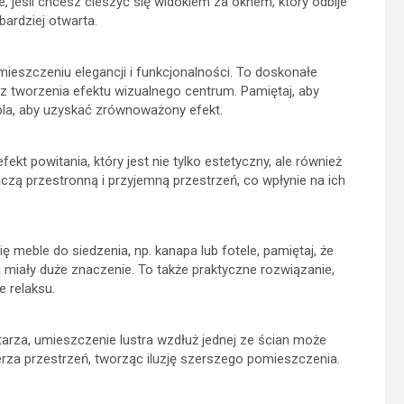
ie, jeśli chcesz cieszyć się widokiem za oknem, który odbije
bardziej otwarta.
eszczeniu elegancji i funkcjonalności. To doskonałe
 tworzenia efektu wizualnego centrum. Pamiętaj, aby
bla, aby uzyskać zrównoważony efekt.
ekt powitania, który jest nie tylko estetyczny, ale również
zą przestronną i przyjemną przestrzeń, co wpłynie na ich
się meble do siedzenia, np. kanapa lub fotele, pamiętaj, że
ą miały duże znaczenie. To także praktyczne rozwiązanie,
e relaksu.
ytarza, umieszczenie lustra wzdłuż jednej ze ścian może
erza przestrzeń, tworząc iluzję szerszego pomieszczenia.