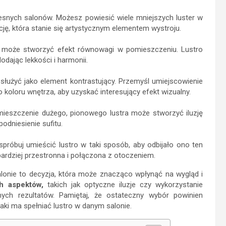
zesnych salonów. Możesz powiesić wiele mniejszych luster w
ję, która stanie się artystycznym elementem wystroju.
łu może stworzyć efekt równowagi w pomieszczeniu. Lustro
dając lekkości i harmonii.
 służyć jako element kontrastujący. Przemyśl umiejscowienie
 koloru wnętrza, aby uzyskać interesujący efekt wizualny.
umieszczenie dużego, pionowego lustra może stworzyć iluzję
odniesienie sufitu.
próbuj umieścić lustro w taki sposób, aby odbijało ono ten
bardziej przestronna i połączona z otoczeniem.
lonie to decyzja, która może znacząco wpłynąć na wygląd i
h aspektów,
takich jak optyczne iluzje czy wykorzystanie
nych rezultatów. Pamiętaj, że ostateczny wybór powinien
jaki ma spełniać lustro w danym salonie.