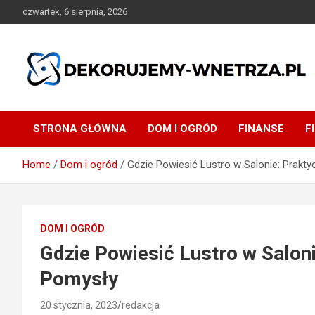
Skip
czwartek, 6 sierpnia, 2026
to
content
dekorujemy-wnetrza.pl
STRONA GŁÓWNA
DOM I OGRÓD
FINANSE
F
Home
Dom i ogród
Gdzie Powiesić Lustro w Salonie: Prakt
DOM I OGRÓD
Gdzie Powiesić Lustro w Saloni
Pomysły
20 stycznia, 2023
redakcja