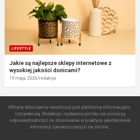
LIFESTYLE
Jakie są najlepsze sklepy internetowe z
wysokiej jakości donicami?
19 maja, 2026
redakcja
Witryna dekorujemy-wnetrza.pl jest platformą informacyjno-
rozrywkową. Redakcja i wydawca portalu nie ponoszą
odpowiedzialności ze stosowania w praktyce jakichkolwiek
informacji zamieszczanych na stronie.