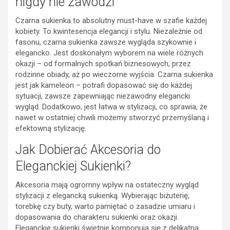
nigdy nie zawodzi
Czarna sukienka to absolutny must-have w szafie każdej
kobiety. To kwintesencja elegancji i stylu. Niezależnie od
fasonu, czarna sukienka zawsze wygląda szykownie i
elegancko. Jest doskonałym wyborem na wiele różnych
okazji – od formalnych spotkań biznesowych, przez
rodzinne obiady, aż po wieczorne wyjścia. Czarna sukienka
jest jak kameleon – potrafi dopasować się do każdej
sytuacji, zawsze zapewniając niezawodny elegancki
wygląd. Dodatkowo, jest łatwa w stylizacji, co sprawia, że
nawet w ostatniej chwili możemy stworzyć przemyślaną i
efektowną stylizację.
Jak Dobierać Akcesoria do
Eleganckiej Sukienki?
Akcesoria mają ogromny wpływ na ostateczny wygląd
stylizacji z elegancką sukienką. Wybierając biżuterię,
torebkę czy buty, warto pamiętać o zasadzie umiaru i
dopasowania do charakteru sukienki oraz okazji.
Eleganckie sukienki świetnie komponują się z delikatną