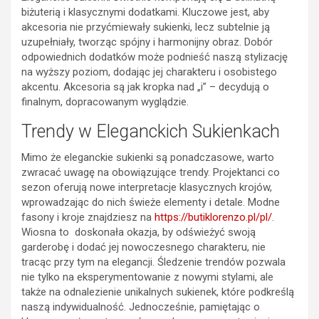
biżuterią i klasycznymi dodatkami. Kluczowe jest, aby
akcesoria nie przyćmiewały sukienki, lecz subtelnie ją
uzupełniały, tworząc spójny i harmonijny obraz. Dobór
odpowiednich dodatków może podnieść naszą stylizację
na wyższy poziom, dodając jej charakteru i osobistego
akcentu. Akcesoria są jak kropka nad „i” – decydują o
finalnym, dopracowanym wyglądzie.
Trendy w Eleganckich Sukienkach
Mimo że eleganckie sukienki są ponadczasowe, warto
zwracać uwagę na obowiązujące trendy. Projektanci co
sezon oferują nowe interpretacje klasycznych krojów,
wprowadzając do nich świeże elementy i detale. Modne
fasony i kroje znajdziesz na
https://butiklorenzo.pl/pl/
.
Wiosna to doskonała okazja, by odświeżyć swoją
garderobę i dodać jej nowoczesnego charakteru, nie
tracąc przy tym na elegancji. Śledzenie trendów pozwala
nie tylko na eksperymentowanie z nowymi stylami, ale
także na odnalezienie unikalnych sukienek, które podkreślą
naszą indywidualność. Jednocześnie, pamiętając o