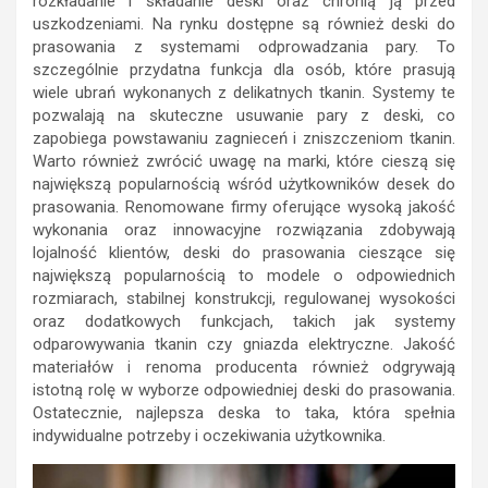
rozkładanie i składanie deski oraz chronią ją przed
uszkodzeniami. Na rynku dostępne są również deski do
prasowania z systemami odprowadzania pary. To
szczególnie przydatna funkcja dla osób, które prasują
wiele ubrań wykonanych z delikatnych tkanin. Systemy te
pozwalają na skuteczne usuwanie pary z deski, co
zapobiega powstawaniu zagnieceń i zniszczeniom tkanin.
Warto również zwrócić uwagę na marki, które cieszą się
największą popularnością wśród użytkowników desek do
prasowania. Renomowane firmy oferujące wysoką jakość
wykonania oraz innowacyjne rozwiązania zdobywają
lojalność klientów, deski do prasowania cieszące się
największą popularnością to modele o odpowiednich
rozmiarach, stabilnej konstrukcji, regulowanej wysokości
oraz dodatkowych funkcjach, takich jak systemy
odparowywania tkanin czy gniazda elektryczne. Jakość
materiałów i renoma producenta również odgrywają
istotną rolę w wyborze odpowiedniej deski do prasowania.
Ostatecznie, najlepsza deska to taka, która spełnia
indywidualne potrzeby i oczekiwania użytkownika.