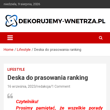
Skip
niedziela, 9 sierpnia, 2026
to
content
dekorujemy-wnetrza.pl
Home
Lifestyle
Deska do prasowania ranking
LIFESTYLE
Deska do prasowania ranking
16 września, 2023
redakcja
1 Comment
Czytelniku!
Prosimy pamiętać, że wszelkie porady