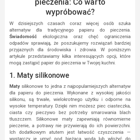
pieczenia: Co warto
wypróbować?
W dzisiejszych czasach coraz więcej osób szuka
alternatyw dla tradycyjnego papieru do pieczenia.
Świadomość
ekologiczna oraz chęć ograniczenia
odpadów sprawiają, że poszukujemy rozwiązań bardziej
przyjaznych dla środowiska i zdrowia. W poniższym
artykule przedstawiamy kilka interesujących opcji, które
mogą zastąpić papier do pieczenia w Twojej kuchni.
1. Maty silikonowe
Maty
silikonowe to jedna z najpopularniejszych alternatyw
dla papieru do pieczenia. Wykonane z wysokiej jakości
silikonu, są trwałe, wielokrotnego użytku i odporne na
wysokie temperatury. Dzięki nim możesz piec ciasteczka,
ciasta czy pieczywo bez potrzeby smarowania blach
tłuszczem. Silikonowe maty zapewniają równomierne
pieczenie, a potrawy nie przywierają do ich powierzchni.
Ich dodatkowym atutem jest łatwość czyszczenia —
wystarczy je umyć pod bieżącą wodą lub włożyć do