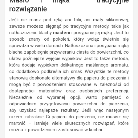
Masło i mąka – tradycyjne
rozwiązanie
Jeśli nie masz pod ręką ani folii, ani maty silikonowej,
zawsze możesz sięgnąć po tradycyjne metody, takie jak
natłuszczenie blachy
masłem
i posypanie jej mąką. Jest to
sposób znany od pokoleń, który wciąż świetnie się
sprawdza w wielu domach. Natłuszczona i posypana mąką
blacha zapobiegnie przywieraniu ciasta do powierzchni, co
ułatwi późniejsze wyjęcie wypieków. Jest to także metoda,
która dodaje wypiekom delikatnego maślanego aromatu,
co dodatkowo podkreśla ich smak. Wszystkie te metody
stanowią doskonałe alternatywy dla papieru do pieczenia i
mogą być z powodzeniem stosowane w zależności od
dostępności materiałów oraz osobistych preferencji.
Niezależnie od wybranej opcji, warto pamiętać o
odpowiednim przygotowaniu powierzchni do pieczenia,
aby uzyskać najlepsze rezultaty. Jeśli więc następnym
razem zabraknie Ci papieru do pieczenia, nie musisz się
martwić – istnieje wiele skutecznych rozwiązań, które
można z powodzeniem zastosować w kuchni.