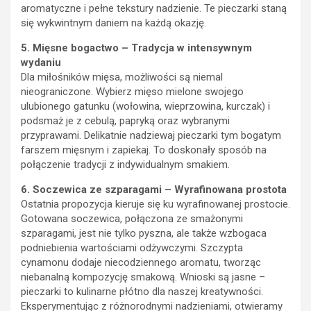
aromatyczne i pełne tekstury nadzienie. Te pieczarki staną
się wykwintnym daniem na każdą okazję.
5. Mięsne bogactwo – Tradycja w intensywnym
wydaniu
Dla miłośników mięsa, możliwości są niemal
nieograniczone. Wybierz mięso mielone swojego
ulubionego gatunku (wołowina, wieprzowina, kurczak) i
podsmaż je z cebulą, papryką oraz wybranymi
przyprawami. Delikatnie nadziewaj pieczarki tym bogatym
farszem mięsnym i zapiekaj. To doskonały sposób na
połączenie tradycji z indywidualnym smakiem.
6. Soczewica ze szparagami – Wyrafinowana prostota
Ostatnia propozycja kieruje się ku wyrafinowanej prostocie.
Gotowana soczewica, połączona ze smażonymi
szparagami, jest nie tylko pyszna, ale także wzbogaca
podniebienia wartościami odżywczymi. Szczypta
cynamonu dodaje niecodziennego aromatu, tworząc
niebanalną kompozycję smakową. Wnioski są jasne –
pieczarki to kulinarne płótno dla naszej kreatywności.
Eksperymentując z różnorodnymi nadzieniami, otwieramy