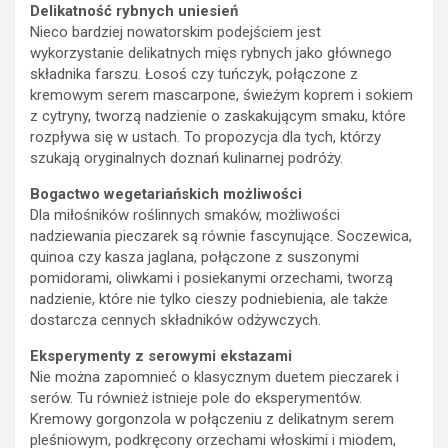
Delikatność rybnych uniesień
Nieco bardziej nowatorskim podejściem jest
wykorzystanie delikatnych mięs rybnych jako głównego
składnika farszu. Łosoś czy tuńczyk, połączone z
kremowym serem mascarpone, świeżym koprem i sokiem
z cytryny, tworzą nadzienie o zaskakującym smaku, które
rozpływa się w ustach. To propozycja dla tych, którzy
szukają oryginalnych doznań kulinarnej podróży.
Bogactwo wegetariańskich możliwości
Dla miłośników roślinnych smaków, możliwości
nadziewania pieczarek są równie fascynujące. Soczewica,
quinoa czy kasza jaglana, połączone z suszonymi
pomidorami, oliwkami i posiekanymi orzechami, tworzą
nadzienie, które nie tylko cieszy podniebienia, ale także
dostarcza cennych składników odżywczych.
Eksperymenty z serowymi ekstazami
Nie można zapomnieć o klasycznym duetem pieczarek i
serów. Tu również istnieje pole do eksperymentów.
Kremowy gorgonzola w połączeniu z delikatnym serem
pleśniowym, podkręcony orzechami włoskimi i miodem,