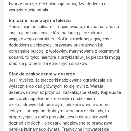
tworzy farsz, który balansuje pomiędzy słodyczą a
wyrazistością smaku.
Etniczne inspiracje na talerzu
Podróżując po kulinarnej mapie świata, można natrafić na
inspirujące nadzienia, które nadadzą pieczarkom
wyjątkowego charakteru. Kofta z mielonej jagnięciny z
dodatkiem ciecierzycy i przypraw orientalnych lub
koreańskie buldogi z wołowiny, marynowane z pikantnymi
sosami, to tylko niektóre z przykładów, jak pieczarki mogą
stać się płótnem dla etnicznych smaków.
Słodkie zaskoczenie w deserze
Jeśli myślisz, że pieczarki nadziewane ograniczają się
wyłącznie do dań głównych, to się mylisz. Wersja
deserowa również przynosi zaskakujące efekty. Kapelusze
pieczarek napełnione kremowym nadzieniem
czekoladowym lub serowym, udekorowane owocami
leśnymi i posypane drobnymi wiórkami czekolady, to
propozycja dla osób poszukujących nietuzinkowych
doznań słodkich. , pieczarki nadziewane to prawdziwa
perełka kulinarnego świata. Tradycyjne i nowatorskie