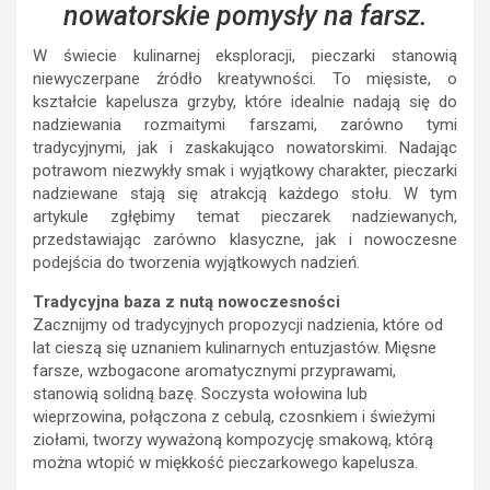
nowatorskie pomysły na farsz.
W świecie kulinarnej eksploracji, pieczarki stanowią
niewyczerpane źródło kreatywności. To mięsiste, o
kształcie kapelusza grzyby, które idealnie nadają się do
nadziewania rozmaitymi farszami, zarówno tymi
tradycyjnymi, jak i zaskakująco nowatorskimi. Nadając
potrawom niezwykły smak i wyjątkowy charakter, pieczarki
nadziewane stają się atrakcją każdego stołu. W tym
artykule zgłębimy temat pieczarek nadziewanych,
przedstawiając zarówno klasyczne, jak i nowoczesne
podejścia do tworzenia wyjątkowych nadzień.
Tradycyjna baza z nutą nowoczesności
Zacznijmy od tradycyjnych propozycji nadzienia, które od
lat cieszą się uznaniem kulinarnych entuzjastów. Mięsne
farsze, wzbogacone aromatycznymi przyprawami,
stanowią solidną bazę. Soczysta wołowina lub
wieprzowina, połączona z cebulą, czosnkiem i świeżymi
ziołami, tworzy wyważoną kompozycję smakową, którą
można wtopić w miękkość pieczarkowego kapelusza.