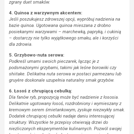
zgrany duet smaków.
4. Quinoa z warzywnym akcentem:
Jeśli poszukujesz zdrowszej opcji, wypróbuj nadzienia na
bazie quinoa. Ugotowana quinoa mieszana z drobno
posiekanymi warzywami – marchewką, papryką, i cukinią
– dostarczy nie tylko wyjątkowego smaku, ale i korzyści
dla zdrowia.
5. Grzybowo-nuta serowa:
Podkreśl umami swoich pieczarek, łącząc je z
podsmażonymi grzybami, takimi jak leśne borowiki czy
shiitake. Delikatna nuta serowa w postaci parmezanu lub
gruyère doskonale uzupełnia naturalny smak grzybów.
6. Łosoś z chrupiącą cebulką:
Dla fanów ryb, propozycją może być nadzienie z łososia.
Delikatnie ugotowany łosoś, rozdrobniony i wymieszany z
kremowym serem śmietankowym, zyskuje niezwykły smak.
Dodatek chrupiącej cebulki nadaje daniu interesującej
struktury.
Wszystkie te przepisy otwierają drzwi do
niezliczonych eksperymentów kulinarnych. Pozwól swojej