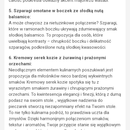
całość podkreśla odważny akcent majonezu wasabi.
5. Szparagi omotane w boczek ze słodką nutą
balsamico:
A może chwycisz za nietuzinkowe połączenie? Szparagi,
które w ramionach boczku ukrywają zdumiewający smak
słodkiej balsamico. To propozycja dla osób, które
uwielbiają kontrasty – chrupkość boczku i delikatność
szparagów, podkreślone nutą słodkiej kwasowości.
6. Kremowy serek kozie z żurawiną i prażonymi
orzechami:
Nieodłącznym elementem kulinarnych poszukiwań jest
propozycja dla miłośników nieco bardziej wykwintnych
smaków. Kremowy serek kozie spotyka się tu z
wyrazistym smakiem żurawiny i chrupiącymi prażonymi
orzechami. To kwintesencja elegancji i finezji, którą z dumą
podasz na swoim stole. , wyjątkowe nadzienia do
pieczarek stworzą niezapomniany efekt na Twoim stole.
To nie tylko kulinarna podróż, to prawdziwa uczta dla
zmysłów. Dzięki harmonijnym połączeniom smaków,
tekstur i aromatów, Twoje przyjęcie stanie się wyjątkowym