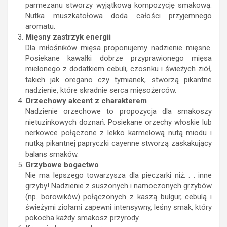
parmezanu stworzy wyjątkową kompozycję smakową.
Nutka muszkatołowa doda całości przyjemnego
aromatu.
Mięsny zastrzyk energii
Dla miłośników mięsa proponujemy nadzienie mięsne.
Posiekane kawałki dobrze przyprawionego mięsa
mielonego z dodatkiem cebuli, czosnku i świeżych ziół,
takich jak oregano czy tymianek, stworzą pikantne
nadzienie, które skradnie serca mięsożerców.
Orzechowy akcent z charakterem
Nadzienie orzechowe to propozycja dla smakoszy
nietuzinkowych doznań. Posiekane orzechy włoskie lub
nerkowce połączone z lekko karmelową nutą miodu i
nutką pikantnej papryczki cayenne stworzą zaskakujący
balans smaków.
Grzybowe bogactwo
Nie ma lepszego towarzysza dla pieczarki niż. . . inne
grzyby! Nadzienie z suszonych i namoczonych grzybów
(np. borowików) połączonych z kaszą bulgur, cebulą i
świeżymi ziołami zapewni intensywny, leśny smak, który
pokocha każdy smakosz przyrody.