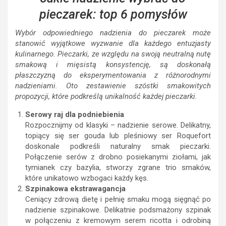
pieczarek: top 6 pomysłów
Wybór odpowiedniego nadzienia do pieczarek może
stanowić wyjątkowe wyzwanie dla każdego entuzjasty
kulinarnego. Pieczarki, ze względu na swoją neutralną nutę
smakową i mięsistą konsystencję, są doskonałą
płaszczyzną do eksperymentowania z różnorodnymi
nadzieniami. Oto zestawienie szóstki smakowitych
propozycji, które podkreślą unikalność każdej pieczarki.
Serowy raj dla podniebienia
Rozpocznijmy od klasyki – nadzienie serowe. Delikatny,
topiący się ser gouda lub pleśniowy ser Roquefort
doskonale podkreśli naturalny smak pieczarki.
Połączenie serów z drobno posiekanymi ziołami, jak
tymianek czy bazylia, stworzy zgrane trio smaków,
które unikatowo wzbogaci każdy kęs.
Szpinakowa ekstrawagancja
Ceniący zdrową dietę i pełnię smaku mogą sięgnąć po
nadzienie szpinakowe. Delikatnie podsmażony szpinak
w połączeniu z kremowym serem ricotta i odrobiną