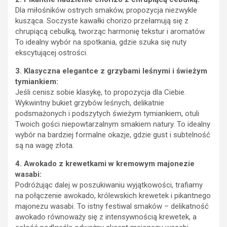
Dla miłośników ostrych smaków, propozycja niezwykle
kusząca. Soczyste kawałki chorizo przełamują się z
chrupiącą cebulką, tworząc harmonię tekstur i aromatów.
To idealny wybór na spotkania, gdzie szuka się nuty
ekscytującej ostrości.
3. Klasyczna elegantce z grzybami leśnymi i świeżym
tymiankiem:
Jeśli cenisz sobie klasykę, to propozycja dla Ciebie.
Wykwintny bukiet grzybów leśnych, delikatnie
podsmażonych i podszytych świeżym tymiankiem, otuli
Twoich gości niepowtarzalnym smakiem natury. To idealny
wybór na bardziej formalne okazje, gdzie gust i subtelność
są na wagę złota.
4. Awokado z krewetkami w kremowym majonezie
wasabi:
Podróżując dalej w poszukiwaniu wyjątkowości, trafiamy
na połączenie awokado, królewskich krewetek i pikantnego
majonezu wasabi. To istny festiwal smaków – delikatność
awokado równoważy się z intensywnością krewetek, a