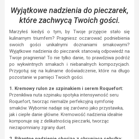
Wyjątkowe nadzienia do pieczarek,
które zachwycą Twoich gości.
Marzyłeś kiedyś o tym, by Twoje przyjęcie stało się
kulinarnym triumfem? Pragniesz oczarować podniebienia
swoich gości unikalnymi doznaniami smakowymi?
Wyjątkowe nadzienia do pieczarek stanowią odpowiedź na
Twoje pragnienia! To nie tylko danie, to prawdziwa podróż
po wykwintnych smakach i niebanalnych kompozycjach.
Przygotuj się na kulinarne doświadczenie, które na długo
pozostanie w pamięci Twoich gości.
1. Kremowy rulon ze szpinakiem i serem Roquefort:
Przenikliwa nuta szpinaku spotyka intensywność seru
Roquefort, tworząc niemalże perfekcyjną symfonię
smaków. Wybornie nadaje się zarówno jako przystawka,
jak i ciepłe danie główne. Kremowość nadzienia idealnie
komponuje się z delikatnością pieczarki, tworząc
niezapomniany zgrany duet.
2. Pikantne nadzienie chorizo z chrupiącą cebulką: