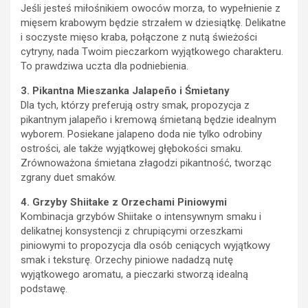
Jeśli jesteś miłośnikiem owoców morza, to wypełnienie z
mięsem krabowym będzie strzałem w dziesiątkę. Delikatne
i soczyste mięso kraba, połączone z nutą świeżości
cytryny, nada Twoim pieczarkom wyjątkowego charakteru.
To prawdziwa uczta dla podniebienia.
3. Pikantna Mieszanka Jalapeño i Śmietany
Dla tych, którzy preferują ostry smak, propozycja z
pikantnym jalapeño i kremową śmietaną będzie idealnym
wyborem. Posiekane jalapeno doda nie tylko odrobiny
ostrości, ale także wyjątkowej głębokości smaku.
Zrównoważona śmietana złagodzi pikantność, tworząc
zgrany duet smaków.
4. Grzyby Shiitake z Orzechami Piniowymi
Kombinacja grzybów Shiitake o intensywnym smaku i
delikatnej konsystencji z chrupiącymi orzeszkami
piniowymi to propozycja dla osób ceniących wyjątkowy
smak i teksturę. Orzechy piniowe nadadzą nutę
wyjątkowego aromatu, a pieczarki stworzą idealną
podstawę.