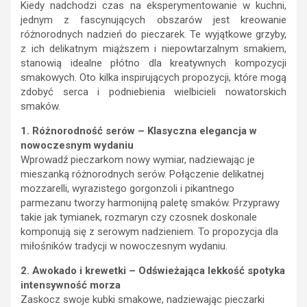
Kiedy nadchodzi czas na eksperymentowanie w kuchni,
jednym z fascynujących obszarów jest kreowanie
różnorodnych nadzień do pieczarek. Te wyjątkowe grzyby,
z ich delikatnym miąższem i niepowtarzalnym smakiem,
stanowią idealne płótno dla kreatywnych kompozycji
smakowych. Oto kilka inspirujących propozycji, które mogą
zdobyć serca i podniebienia wielbicieli nowatorskich
smaków.
1. Różnorodność serów – Klasyczna elegancja w
nowoczesnym wydaniu
Wprowadź pieczarkom nowy wymiar, nadziewając je
mieszanką różnorodnych serów. Połączenie delikatnej
mozzarelli, wyrazistego gorgonzoli i pikantnego
parmezanu tworzy harmonijną paletę smaków. Przyprawy
takie jak tymianek, rozmaryn czy czosnek doskonale
komponują się z serowym nadzieniem. To propozycja dla
miłośników tradycji w nowoczesnym wydaniu.
2. Awokado i krewetki – Odświeżająca lekkość spotyka
intensywność morza
Zaskocz swoje kubki smakowe, nadziewając pieczarki