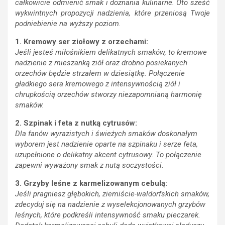
całkowicie odmienić smak i doznania kulinarne. Oto sześć
wykwintnych propozycji nadzienia, które przeniosą Twoje
podniebienie na wyższy poziom.
1. Kremowy ser ziołowy z orzechami:
Jeśli jesteś miłośnikiem delikatnych smaków, to kremowe
nadzienie z mieszanką ziół oraz drobno posiekanych
orzechów będzie strzałem w dziesiątkę. Połączenie
gładkiego sera kremowego z intensywnością ziół i
chrupkością orzechów stworzy niezapomnianą harmonię
smaków.
2. Szpinak i feta z nutką cytrusów:
Dla fanów wyrazistych i świeżych smaków doskonałym
wyborem jest nadzienie oparte na szpinaku i serze feta,
uzupełnione o delikatny akcent cytrusowy. To połączenie
zapewni wyważony smak z nutą soczystości.
3. Grzyby leśne z karmelizowanym cebulą:
Jeśli pragniesz głębokich, ziemiście-waldorfskich smaków,
zdecyduj się na nadzienie z wyselekcjonowanych grzybów
leśnych, które podkreśli intensywność smaku pieczarek.