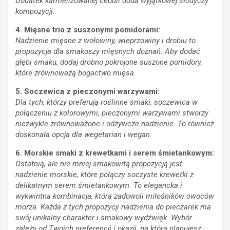
Dodatek karmelizowanej cebuli doda wyjątkowej słodyczy
kompozycji.
4. Mięsne trio z suszonymi pomidorami:
Nadzienie mięsne z wołowiny, wieprzowiny i drobiu to
propozycja dla smakoszy mięsnych doznań. Aby dodać
głębi smaku, dodaj drobno pokrojone suszone pomidory,
które zrównoważą bogactwo mięsa.
5. Soczewica z pieczonymi warzywami:
Dla tych, którzy preferują roślinne smaki, soczewica w
połączeniu z kolorowymi, pieczonymi warzywami stworzy
niezwykle zrównoważone i odżywcze nadzienie. To również
doskonała opcja dla wegetarian i wegan.
6. Morskie smaki z krewetkami i serem śmietankowym:
Ostatnią, ale nie mniej smakowitą propozycją jest
nadzienie morskie, które połączy soczyste krewetki z
delikatnym serem śmietankowym. To elegancka i
wykwintna kombinacja, która zadowoli miłośników owoców
morza.
Każda z tych propozycji nadzienia do pieczarek ma
swój unikalny charakter i smakowy wydźwięk. Wybór
zależy od Twoich preferencji i okazji, na którą planujesz