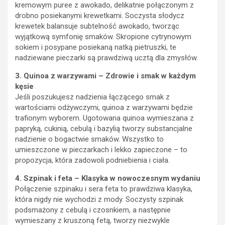
kremowym puree z awokado, delikatnie połączonym z
drobno posiekanymi krewetkami. Soczysta słodycz
krewetek balansuje subtelność awokado, tworząc
wyjątkową symfonię smaków. Skropione cytrynowym
sokiem i posypane posiekaną natką pietruszki, te
nadziewane pieczarki są prawdziwą ucztą dla zmysłów.
3. Quinoa z warzywami – Zdrowie i smak w każdym
kęsie
Jeśli poszukujesz nadzienia łączącego smak z
wartościami odżywczymi, quinoa z warzywami będzie
trafionym wyborem. Ugotowana quinoa wymieszana z
papryką, cukinią, cebulą i bazylią tworzy substancjalne
nadzienie o bogactwie smaków. Wszystko to
umieszczone w pieczarkach i lekko zapieczone – to
propozycja, która zadowoli podniebienia i ciała.
4. Szpinak i feta – Klasyka w nowoczesnym wydaniu
Połączenie szpinaku i sera feta to prawdziwa klasyka,
która nigdy nie wychodzi z mody. Soczysty szpinak
podsmażony z cebulą i czosnkiem, a następnie
wymieszany z kruszoną fetą, tworzy niezwykle