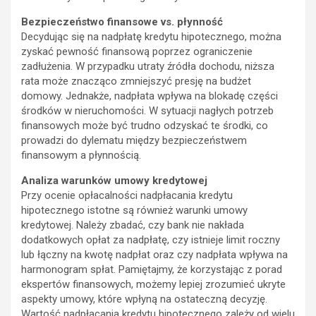
Bezpieczeństwo finansowe vs. płynność
Decydując się na nadpłatę kredytu hipotecznego, można
zyskać pewność finansową poprzez ograniczenie
zadłużenia. W przypadku utraty źródła dochodu, niższa
rata może znacząco zmniejszyć presję na budżet
domowy. Jednakże, nadpłata wpływa na blokadę części
środków w nieruchomości. W sytuacji nagłych potrzeb
finansowych może być trudno odzyskać te środki, co
prowadzi do dylematu między bezpieczeństwem
finansowym a płynnością.
Analiza warunków umowy kredytowej
Przy ocenie opłacalności nadpłacania kredytu
hipotecznego istotne są również warunki umowy
kredytowej. Należy zbadać, czy bank nie nakłada
dodatkowych opłat za nadpłatę, czy istnieje limit roczny
lub łączny na kwotę nadpłat oraz czy nadpłata wpływa na
harmonogram spłat. Pamiętajmy, że korzystając z porad
ekspertów finansowych, możemy lepiej zrozumieć ukryte
aspekty umowy, które wpłyną na ostateczną decyzję.
Wartość nadpłacania kredytu hipotecznego zależy od wielu