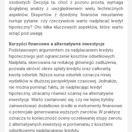
osobistych. Decyzja ta, choć z pozoru prosta, wymaga
dogłębnej analizy z uwzględnieniem wielu technicznych
aspektów. Ekspertów z dziedziny finansów nieustannie
nurtuje pytanie: czy rzeczywiście warto nadpłacać kredyt
hipoteczny? Oto kilka kluczowych aspektów, które warto
wziąć pod uwagę.
Korzyści finansowe a alternatywne inwestycje
Podstawowym argumentem za nadpłacaniem kredytu
hipotecznego jest ograniczenie kosztów odsetkowych.
Nadpłata, skierowana na redukcję głównego zadłużenia,
pozwala skrócić okres spłaty kredytu oraz całkowitą
kwotę odsetek. Niższa suma odsetek oznacza mniej
wydatków w dłuższej perspektywie czasowej. Jednakże,
nie można pominąć faktu, że nadpłacając kredyt
hipoteczny, utracamy również szansę na alternatywne
inwestycje. Warto zastanowić się, czy nie lepiej byłoby
zainwestować dodatkowe środki w instrumenty finansowe
o potencjale generowania wyższych zwrotów. W praktyce
oznacza to konieczność oceny oczekiwanej stopy zwrotu
z alternatywnych inwestycji w porównaniu z kosztami
odsetkowymi nadpłacanego kredytu.