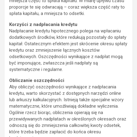
mniejsza część to spłata kapitału. W miarę upływu czasu
proporcje te się odwracają – coraz większa część raty to
spłata kapitału, a mniejsza to odsetki.
Korzyści z nadpłacania kredytu
Nadpłacanie kredytu hipotecznego polega na wpłacaniu
dodatkowych środków, które redukują pozostały do spłaty
kapitał. Ostatecznym efektem jest skrócenie okresu spłaty
kredytu oraz zmniejszenie łącznych kosztów
odsetkowych. Oszczędności wynikające z nadpłat mogą
być imponujące, zwłaszcza jeśli nadpłaty są
systematyczne i regularne.
Obliczanie oszczędności
Aby obliczyć oszczędności wynikające z nadpłacania
kredytu, warto skorzystać z dostępnych narzędzi online
lub arkuszy kalkulacyjnych. Istnieją także specjalne wzory
matematyczne, które umożliwiają dokładne wyliczenia.
Ogólnie rzecz biorąc, obliczenia opierają się na
przewidywanych nadpłatach w określonych okresach oraz
odnoszą się do zmniejszenia całkowitej kwoty odsetek,
które trzeba będzie zapłacić do końca okresu