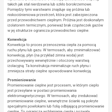
takich jak stal nierdzewna lub szkło borokrzemowe.
Pomiędzy tymi warstwami znajduje się próżnia lub
niskociśnieniowa przestrzeń, która jest zabezpieczona
przed przewodnictwem cieplnym. Próżnia jest doskonałym
izolatorem termicznym, ponieważ brak cząsteczek gazów
w jej strukturze ogranicza przewodnictwo cieplne.
Konwekcja
Konwekcja to proces przenoszenia ciepła za pomocą
ruchu płynu lub gazu. W termosach, aby zminimalizować
konwekcję, płyn (na przykład zimna woda) jest
przechowywany wewnętrznie i otoczony warstwą
izolacyjną. Ta konstrukcja minimalizuje ruch płynu i
zmniejsza straty cieplne spowodowane konwekcją.
Promieniowanie
Promieniowanie cieplne jest procesem, w którym ciepło
jest przesyłane w postaci promieniowania
elektromagnetycznego. W termosach, aby zredukować
promieniowanie cieplne, wewnętrzne ścianki są pokryte
specjalnymi powłokami lub folią odbijającą promieniowanie
cieplne. To ogranicza wchłanianie ciepła i pozwala