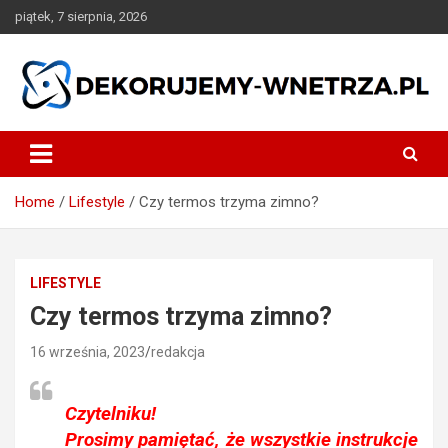
Skip
piątek, 7 sierpnia, 2026
to
content
dekorujemy-wnetrza.pl
Home
Lifestyle
Czy termos trzyma zimno?
LIFESTYLE
Czy termos trzyma zimno?
16 września, 2023
redakcja
Czytelniku!
Prosimy pamiętać, że wszystkie instrukcje