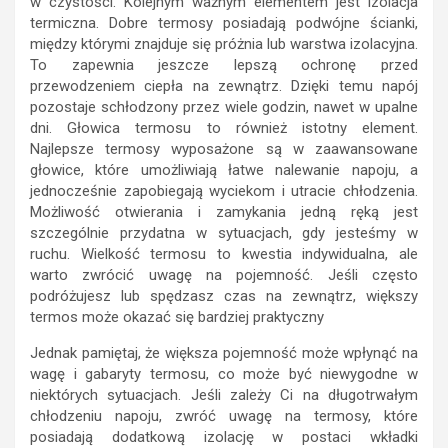
w czystości. Kolejnym ważnym elementem jest izolacja
termiczna. Dobre termosy posiadają podwójne ścianki,
między którymi znajduje się próżnia lub warstwa izolacyjna.
To zapewnia jeszcze lepszą ochronę przed
przewodzeniem ciepła na zewnątrz. Dzięki temu napój
pozostaje schłodzony przez wiele godzin, nawet w upalne
dni. Głowica termosu to również istotny element.
Najlepsze termosy wyposażone są w zaawansowane
głowice, które umożliwiają łatwe nalewanie napoju, a
jednocześnie zapobiegają wyciekom i utracie chłodzenia.
Możliwość otwierania i zamykania jedną ręką jest
szczególnie przydatna w sytuacjach, gdy jesteśmy w
ruchu. Wielkość termosu to kwestia indywidualna, ale
warto zwrócić uwagę na pojemność. Jeśli często
podróżujesz lub spędzasz czas na zewnątrz, większy
termos może okazać się bardziej praktyczny
Jednak pamiętaj, że większa pojemność może wpłynąć na
wagę i gabaryty termosu, co może być niewygodne w
niektórych sytuacjach. Jeśli zależy Ci na długotrwałym
chłodzeniu napoju, zwróć uwagę na termosy, które
posiadają dodatkową izolację w postaci wkładki