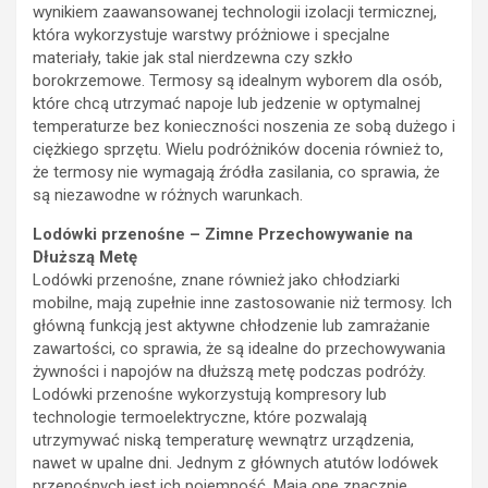
wynikiem zaawansowanej technologii izolacji termicznej,
która wykorzystuje warstwy próżniowe i specjalne
materiały, takie jak stal nierdzewna czy szkło
borokrzemowe. Termosy są idealnym wyborem dla osób,
które chcą utrzymać napoje lub jedzenie w optymalnej
temperaturze bez konieczności noszenia ze sobą dużego i
ciężkiego sprzętu. Wielu podróżników docenia również to,
że termosy nie wymagają źródła zasilania, co sprawia, że
są niezawodne w różnych warunkach.
Lodówki przenośne – Zimne Przechowywanie na
Dłuższą Metę
Lodówki przenośne, znane również jako chłodziarki
mobilne, mają zupełnie inne zastosowanie niż termosy. Ich
główną funkcją jest aktywne chłodzenie lub zamrażanie
zawartości, co sprawia, że są idealne do przechowywania
żywności i napojów na dłuższą metę podczas podróży.
Lodówki przenośne wykorzystują kompresory lub
technologie termoelektryczne, które pozwalają
utrzymywać niską temperaturę wewnątrz urządzenia,
nawet w upalne dni. Jednym z głównych atutów lodówek
przenośnych jest ich pojemność. Mają one znacznie