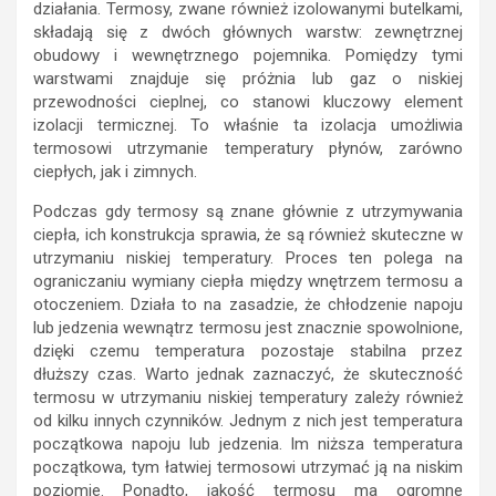
działania. Termosy, zwane również izolowanymi butelkami,
składają się z dwóch głównych warstw: zewnętrznej
obudowy i wewnętrznego pojemnika. Pomiędzy tymi
warstwami znajduje się próżnia lub gaz o niskiej
przewodności cieplnej, co stanowi kluczowy element
izolacji termicznej. To właśnie ta izolacja umożliwia
termosowi utrzymanie temperatury płynów, zarówno
ciepłych, jak i zimnych.
Podczas gdy termosy są znane głównie z utrzymywania
ciepła, ich konstrukcja sprawia, że są również skuteczne w
utrzymaniu niskiej temperatury. Proces ten polega na
ograniczaniu wymiany ciepła między wnętrzem termosu a
otoczeniem. Działa to na zasadzie, że chłodzenie napoju
lub jedzenia wewnątrz termosu jest znacznie spowolnione,
dzięki czemu temperatura pozostaje stabilna przez
dłuższy czas. Warto jednak zaznaczyć, że skuteczność
termosu w utrzymaniu niskiej temperatury zależy również
od kilku innych czynników. Jednym z nich jest temperatura
początkowa napoju lub jedzenia. Im niższa temperatura
początkowa, tym łatwiej termosowi utrzymać ją na niskim
poziomie. Ponadto, jakość termosu ma ogromne