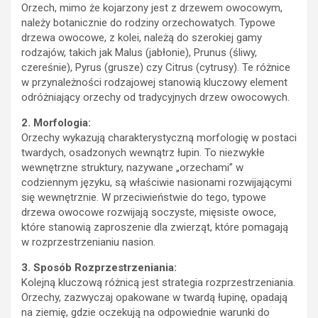
należy botanicznie do rodziny orzechowatych. Typowe
drzewa owocowe, z kolei, należą do szerokiej gamy
rodzajów, takich jak Malus (jabłonie), Prunus (śliwy,
czereśnie), Pyrus (grusze) czy Citrus (cytrusy). Te różnice
w przynależności rodzajowej stanowią kluczowy element
odróżniający orzechy od tradycyjnych drzew owocowych.
2. Morfologia:
Orzechy wykazują charakterystyczną morfologię w postaci
twardych, osadzonych wewnątrz łupin. To niezwykłe
wewnętrzne struktury, nazywane „orzechami” w
codziennym języku, są właściwie nasionami rozwijającymi
się wewnętrznie. W przeciwieństwie do tego, typowe
drzewa owocowe rozwijają soczyste, mięsiste owoce,
które stanowią zaproszenie dla zwierząt, które pomagają
w rozprzestrzenianiu nasion.
3. Sposób Rozprzestrzeniania:
Kolejną kluczową różnicą jest strategia rozprzestrzeniania.
Orzechy, zazwyczaj opakowane w twardą łupinę, opadają
na ziemię, gdzie oczekują na odpowiednie warunki do
wykiełkowania. W przypadku tradycyjnych drzew