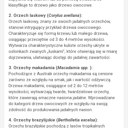
2. Orzech laskowy (
Corylus avellana
):
Orzech laskowy, znany ze swoich jadalnych orzechów,
stanowi intrygujący przykład drzewa owocowego.
Charakteryzuje się formą krzewu lub małego drzewa,
osiągając przeciętnie od 3 do 4 metrów wysokości.
Wytwarza charakterystyczne kuliste orzechy ukryte w
osłonkach zwanych „łuskami”, które otwierają się w miarę
dojrzewania, ułatwiając dostęp do jadalnej zawartości.
3. Orzechy makadamia (
Macadamia spp.
):
Pochodzące z Australii orzechy makadamia są cenione
zarówno ze względu na smak, jak i wartość odżywczą.
Drzewa makadamii, osiągające od 2 do 12 metrów
wysokości, wytwarzają twarde, twardzielowe orzechy,
które zawierają smaczne nasiona jadalne. Wprowadzane
do kategorii drzew owocowych ze względu na swoją
zdolność do produkowania jadalnych nasion.
4. Orzechy brazylijskie (
Bertholletia excelsa
):
Orzechy brazylijskie pochodzą z lasów tropikalnych
Ameryki Południowej. Ich drzewa osiągają niesamowite
wysokości, sięgając nawet do 50 metrów. Orzechy