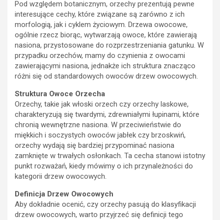
Pod względem botanicznym, orzechy prezentują pewne
interesujące cechy, które związane są zarówno z ich
morfologią, jak i cyklem życiowym. Drzewa owocowe,
ogólnie rzecz biorąc, wytwarzają owoce, które zawierają
nasiona, przystosowane do rozprzestrzeniania gatunku. W
przypadku orzechów, mamy do czynienia z owocami
zawierającymi nasiona, jednakże ich struktura znacząco
różni się od standardowych owoców drzew owocowych.
Struktura Owoce Orzecha
Orzechy, takie jak włoski orzech czy orzechy laskowe,
charakteryzują się twardymi, zdrewniałymi łupinami, które
chronią wewnętrzne nasiona. W przeciwieństwie do
miękkich i soczystych owoców jabłek czy brzoskwiń,
orzechy wydają się bardziej przypominać nasiona
zamknięte w trwałych osłonkach. Ta cecha stanowi istotny
punkt rozważań, kiedy mówimy o ich przynależności do
kategorii drzew owocowych.
Definicja Drzew Owocowych
Aby dokładnie ocenić, czy orzechy pasują do klasyfikacji
drzew owocowych, warto przyjrzeć się definicji tego