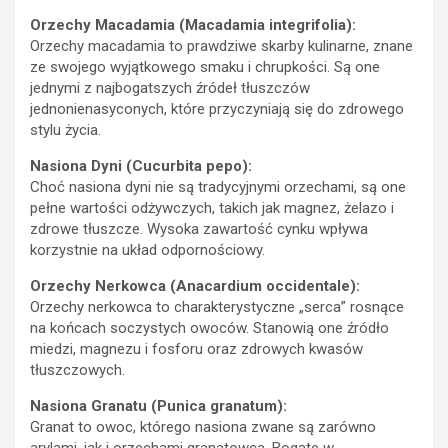
ze swojego wyjątkowego smaku i chrupkości. Są one
jednymi z najbogatszych źródeł tłuszczów
jednonienasyconych, które przyczyniają się do zdrowego
stylu życia.
Nasiona Dyni (Cucurbita pepo):
Choć nasiona dyni nie są tradycyjnymi orzechami, są one
pełne wartości odżywczych, takich jak magnez, żelazo i
zdrowe tłuszcze. Wysoka zawartość cynku wpływa
korzystnie na układ odpornościowy.
Orzechy Nerkowca (Anacardium occidentale):
Orzechy nerkowca to charakterystyczne „serca” rosnące
na końcach soczystych owoców. Stanowią one źródło
miedzi, magnezu i fosforu oraz zdrowych kwasów
tłuszczowych.
Nasiona Granatu (Punica granatum):
Granat to owoc, którego nasiona zwane są zarówno
arylami, jak i orzechami granatowca. Bogate w
przeciwutleniacze, są one często wykorzystywane w
kuchni i medycynie naturalnej. , orzechy i ich odpowiedniki