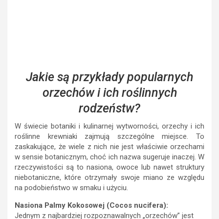
Jakie są przykłady popularnych
orzechów i ich roślinnych
rodzeństw?
W świecie botaniki i kulinarnej wytworności, orzechy i ich
roślinne krewniaki zajmują szczególne miejsce. To
zaskakujące, że wiele z nich nie jest właściwie orzechami
w sensie botanicznym, choć ich nazwa sugeruje inaczej. W
rzeczywistości są to nasiona, owoce lub nawet struktury
niebotaniczne, które otrzymały swoje miano ze względu
na podobieństwo w smaku i użyciu.
Nasiona Palmy Kokosowej (Cocos nucifera):
Jednym z najbardziej rozpoznawalnych „orzechów” jest
kokos. Nie jest to jednak orzech, lecz nasiono palmy
kokosowej. Bogate w witaminy, minerały i zdrowe tłuszcze,