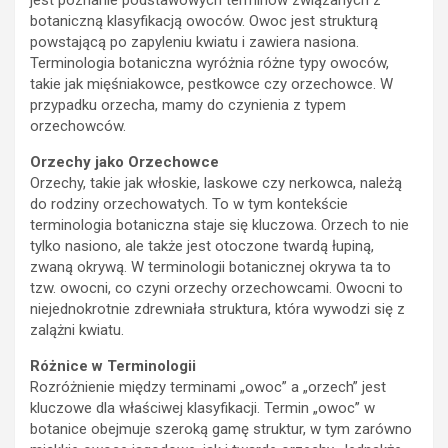
Terminologia botaniczna wyróżnia różne typy owoców,
takie jak mięśniakowce, pestkowce czy orzechowce. W
przypadku orzecha, mamy do czynienia z typem
orzechowców.
Orzechy jako Orzechowce
Orzechy, takie jak włoskie, laskowe czy nerkowca, należą
do rodziny orzechowatych. To w tym kontekście
terminologia botaniczna staje się kluczowa. Orzech to nie
tylko nasiono, ale także jest otoczone twardą łupiną,
zwaną okrywą. W terminologii botanicznej okrywa ta to
tzw. owocni, co czyni orzechy orzechowcami. Owocni to
niejednokrotnie zdrewniała struktura, która wywodzi się z
zalążni kwiatu.
Różnice w Terminologii
Rozróżnienie między terminami „owoc” a „orzech” jest
kluczowe dla właściwej klasyfikacji. Termin „owoc” w
botanice obejmuje szeroką gamę struktur, w tym zarówno
miękkie owoce jagodowe, jak i twarde orzechy. Jednakże
to, co odróżnia orzechy od innych typów owoców, to
obecność owocni wokół nasion. To właśnie ta struktura