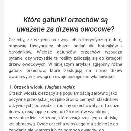
Które gatunki orzechów są
uważane za drzewa owocowe?
Orzechy, ze względu na swoją charakterystyczną naturę,
stanowią fascynujący obszar badań dla botaników i
ogrodników. Wielość gatunków orzechów wzbudza
pytanie, czy wszystkie te rośliny zaliczają się do kategorii
drzew owocowych. W niniejszym artykule zgłębimy różne
gatunki orzechów, które zasługują na miano drzew
owocowych z uwagi na swoje biologiczne właściwości.
1. Orzech włoski (
Juglans regia
):
Orzech włoski, cieszący się popularnością zarówno jako
pożywna przekąska, jak i jako źródło cennych składników
odżywczych, pochodzi z rodziny orzechowatych. To duże
drzewo, osiągające nawet do 25 metrów wysokości,
prezentuje liście złożone, które zwiększają jego estetykę
krajobrazową. Owoc orzecha włoskiego ma zdolność do
zapylania się wiatrem lub za pomocą owadów, co
klasyfikuje to drzewo jako drzewo owocowe.