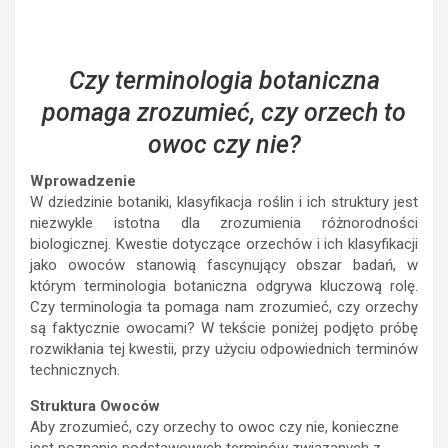
Czy terminologia botaniczna
pomaga zrozumieć, czy orzech to
owoc czy nie?
Wprowadzenie
W dziedzinie botaniki, klasyfikacja roślin i ich struktury jest
niezwykle istotna dla zrozumienia różnorodności
biologicznej. Kwestie dotyczące orzechów i ich klasyfikacji
jako owoców stanowią fascynujący obszar badań, w
którym terminologia botaniczna odgrywa kluczową rolę.
Czy terminologia ta pomaga nam zrozumieć, czy orzechy
są faktycznie owocami? W tekście poniżej podjęto próbę
rozwikłania tej kwestii, przy użyciu odpowiednich terminów
technicznych.
Struktura Owoców
Aby zrozumieć, czy orzechy to owoc czy nie, konieczne
jest poznanie podstawowych terminów związanych z
botaniczną klasyfikacją owoców. Owoc jest strukturą
powstającą po zapyleniu kwiatu i zawiera nasiona.