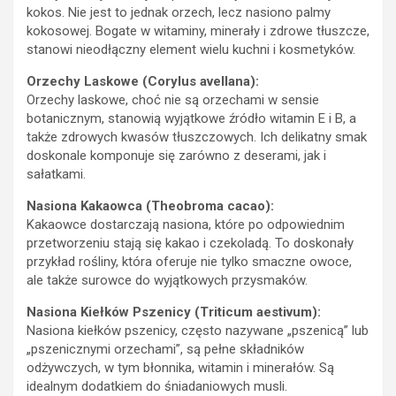
stanowi nieodłączny element wielu kuchni i kosmetyków.
Orzechy Laskowe (Corylus avellana):
Orzechy laskowe, choć nie są orzechami w sensie
botanicznym, stanowią wyjątkowe źródło witamin E i B, a
także zdrowych kwasów tłuszczowych. Ich delikatny smak
doskonale komponuje się zarówno z deserami, jak i
sałatkami.
Nasiona Kakaowca (Theobroma cacao):
Kakaowce dostarczają nasiona, które po odpowiednim
przetworzeniu stają się kakao i czekoladą. To doskonały
przykład rośliny, która oferuje nie tylko smaczne owoce,
ale także surowce do wyjątkowych przysmaków.
Nasiona Kiełków Pszenicy (Triticum aestivum):
Nasiona kiełków pszenicy, często nazywane „pszenicą” lub
„pszenicznymi orzechami”, są pełne składników
odżywczych, w tym błonnika, witamin i minerałów. Są
idealnym dodatkiem do śniadaniowych musli.
Orzechy Macadamia (Macadamia integrifolia):
Orzechy macadamia to prawdziwe skarby kulinarne, znane