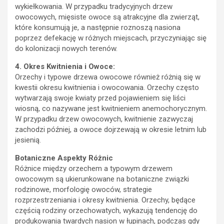
owocowych, mięsiste owoce są atrakcyjne dla zwierząt,
które konsumują je, a następnie roznoszą nasiona
poprzez defekację w różnych miejscach, przyczyniając się
do kolonizacji nowych terenów.
4. Okres Kwitnienia i Owoce:
Orzechy i typowe drzewa owocowe również różnią się w
kwestii okresu kwitnienia i owocowania. Orzechy często
wytwarzają swoje kwiaty przed pojawieniem się liści
wiosną, co nazywane jest kwitnieniem anemochorycznym.
W przypadku drzew owocowych, kwitnienie zazwyczaj
zachodzi później, a owoce dojrzewają w okresie letnim lub
jesienią.
Botaniczne Aspekty Różnic
Różnice między orzechem a typowym drzewem
owocowym są ukierunkowane na botaniczne związki
rodzinowe, morfologię owoców, strategie
rozprzestrzeniania i okresy kwitnienia. Orzechy, będące
częścią rodziny orzechowatych, wykazują tendencję do
produkowania twardych nasion w łupinach, podczas gdy
tradycyjne drzewa owocowe wytwarzają miękkie, soczyste