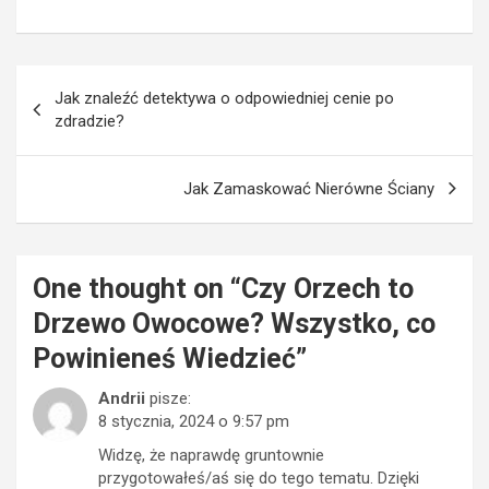
Nawigacja
Jak znaleźć detektywa o odpowiedniej cenie po
wpisu
zdradzie?
Jak Zamaskować Nierówne Ściany
One thought on “
Czy Orzech to
Drzewo Owocowe? Wszystko, co
Powinieneś Wiedzieć
”
Andrii
pisze:
8 stycznia, 2024 o 9:57 pm
Widzę, że naprawdę gruntownie
przygotowałeś/aś się do tego tematu. Dzięki
temu wpisowi zyskałem/a nowe spojrzenie na tę
kwestię.