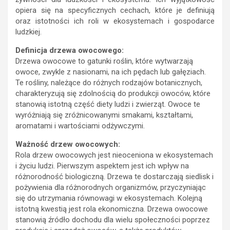
opiera się na specyficznych cechach, które je definiują
oraz istotności ich roli w ekosystemach i gospodarce
ludzkiej.
Definicja drzewa owocowego:
Drzewa owocowe to gatunki roślin, które wytwarzają
owoce, zwykle z nasionami, na ich pędach lub gałęziach.
Te rośliny, należące do różnych rodzajów botanicznych,
charakteryzują się zdolnością do produkcji owoców, które
stanowią istotną część diety ludzi i zwierząt. Owoce te
wyróżniają się zróżnicowanymi smakami, kształtami,
aromatami i wartościami odżywczymi.
Ważność drzew owocowych:
Rola drzew owocowych jest nieoceniona w ekosystemach
i życiu ludzi. Pierwszym aspektem jest ich wpływ na
różnorodność biologiczną. Drzewa te dostarczają siedlisk i
pożywienia dla różnorodnych organizmów, przyczyniając
się do utrzymania równowagi w ekosystemach. Kolejną
istotną kwestią jest rola ekonomiczna. Drzewa owocowe
stanowią źródło dochodu dla wielu społeczności poprzez