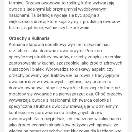
terminu. Drzewa owocowe to rośliny, które wytwarzają
owoce z jadalnymi lub przynajmniej wydobywanymi
nasionami. Ta definicja wydaje się być spójna z
większością drzew, które kojarzymy z produkcją owoców,
takimi jak jabłonie, wiśnie czy brzoskwinie.
Orzechy a Kulinaria
Kulinaria stanowią dodatkowy wymiar rozważań nad
orzechami jako drzewami owocowymi. Pomimo
specyficznej struktury owoców, orzechy znajdują szerokie
zastosowanie w kuchni, szczególnie jako źródło zdrowych
tłuszczów i białek. Wprowadza to ciekawy aspekt, czy
orzechy powinny być traktowane na równi z tradycyjnymi
owocami drzew owocowych. , pytanie, czy orzech to
drzewo owocowe, staje się wyraźnie bardziej złożone, niż
mogłoby się wydawać na pierwszy rzut oka. Choć orzechy
wytwarzają owoce z nasionami, ich twarda osłonka i
specyficzna struktura owoców stawiają je w odmiennym
kontekście w porównaniu do tradycyjnych drzew
owocowych. Niemniej jednak, ich znaczenie w kulinariach i
jako źródło cennych składników odżywczych sprawia, że
wiedza na temat orzechów jest kluczowa dla każdego, kto