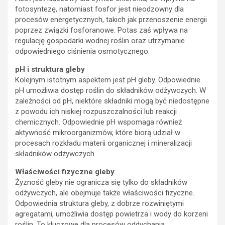
fotosyntezę, natomiast fosfor jest nieodzowny dla
procesów energetycznych, takich jak przenoszenie energii
poprzez związki fosforanowe. Potas zaś wpływa na
regulację gospodarki wodnej roślin oraz utrzymanie
odpowiedniego ciśnienia osmotycznego.
pH i struktura gleby
Kolejnym istotnym aspektem jest pH gleby. Odpowiednie
pH umożliwia dostęp roślin do składników odżywczych. W
zależności od pH, niektóre składniki mogą być niedostępne
z powodu ich niskiej rozpuszczalności lub reakcji
chemicznych. Odpowiednie pH wspomaga również
aktywność mikroorganizmów, które biorą udział w
procesach rozkładu materii organicznej i mineralizacji
składników odżywczych.
Właściwości fizyczne gleby
Żyzność gleby nie ogranicza się tylko do składników
odżywczych, ale obejmuje także właściwości fizyczne.
Odpowiednia struktura gleby, z dobrze rozwiniętymi
agregatami, umożliwia dostęp powietrza i wody do korzeni
roślin. To kluczowe dla procesów oddychania