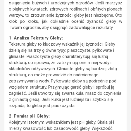
osiągnięcia bujnych i urodzajnych ogrodów. Jeśli marzysz
o pięknych kwiatach, zdrowych roślinach i obfitych plonach
warzyw, to zrozumienie żyzności gleby jest niezbędne. Oto
krok po kroku, jak dokładnie ocenić żyzność gleby w
Twoim ogrodzie, aby osiągnąć zadowalające rezultaty.
1. Analiza Tekstury Gleby:
Tekstura gleby to kluczowy wskaźnik jej żyzności. Gleby
dzielą się na trzy główne typy: piaszczyste, pyłkowate i
gliniaste. Piaszczyste gleby charakteryzują się luźną
strukturą, co sprawia, że zatrzymują one mniej wody i
składników odżywczych. Gliniaste gleby są bardziej zbitą
strukturą, co może prowadzić do nadmiernego
zatrzymywania wody. Pyłkowate gleby są pośrednie pod
względem struktury. Przyjmując garść gleby i spróbuj ją
zagnieść. Jeśli utworzy się zwarta kula, masz do czynienia
z gliniastą glebą. Jeśli kulka jest luźniejsza i szybko się
rozpada, to gleba jest piaszczysta.
2. Pomiar pH Gleby:
Kolejnym istotnym wskaźnikiem jest pH gleby. Skala pH
mierzy kwasowość lub zasadowość gleby. Większość