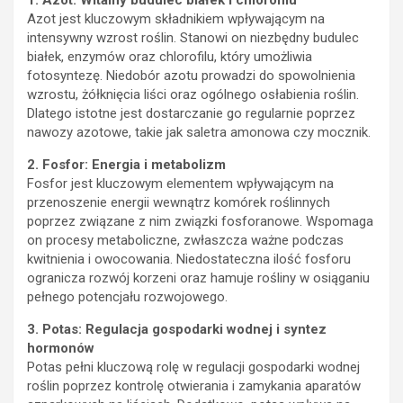
1. Azot: Witalny budulec białek i chlorofilu
Azot jest kluczowym składnikiem wpływającym na
intensywny wzrost roślin. Stanowi on niezbędny budulec
białek, enzymów oraz chlorofilu, który umożliwia
fotosyntezę. Niedobór azotu prowadzi do spowolnienia
wzrostu, żółknięcia liści oraz ogólnego osłabienia roślin.
Dlatego istotne jest dostarczanie go regularnie poprzez
nawozy azotowe, takie jak saletra amonowa czy mocznik.
2. Fosfor: Energia i metabolizm
Fosfor jest kluczowym elementem wpływającym na
przenoszenie energii wewnątrz komórek roślinnych
poprzez związane z nim związki fosforanowe. Wspomaga
on procesy metaboliczne, zwłaszcza ważne podczas
kwitnienia i owocowania. Niedostateczna ilość fosforu
ogranicza rozwój korzeni oraz hamuje rośliny w osiąganiu
pełnego potencjału rozwojowego.
3. Potas: Regulacja gospodarki wodnej i syntez
hormonów
Potas pełni kluczową rolę w regulacji gospodarki wodnej
roślin poprzez kontrolę otwierania i zamykania aparatów