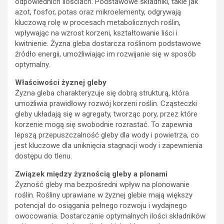
odpowiednich ilościach. Podstawowe składniki, takie jak
azot, fosfor, potas oraz mikroelementy, odgrywają
kluczową rolę w procesach metabolicznych roślin,
wpływając na wzrost korzeni, kształtowanie liści i
kwitnienie. Żyzna gleba dostarcza roślinom podstawowe
źródło energii, umożliwiając im rozwijanie się w sposób
optymalny.
Właściwości żyznej gleby
Żyzna gleba charakteryzuje się dobrą strukturą, która
umożliwia prawidłowy rozwój korzeni roślin. Cząsteczki
gleby układają się w agregaty, tworząc pory, przez które
korzenie mogą się swobodnie rozrastać. To zapewnia
lepszą przepuszczalność gleby dla wody i powietrza, co
jest kluczowe dla uniknięcia stagnacji wody i zapewnienia
dostępu do tlenu.
Związek między żyznością gleby a plonami
Żyzność gleby ma bezpośredni wpływ na plonowanie
roślin. Rośliny uprawiane w żyznej glebie mają większy
potencjał do osiągania pełnego rozwoju i wydajnego
owocowania. Dostarczanie optymalnych ilości składników