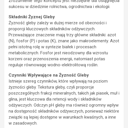
Zrozumienie tego konceptu jest niezbędne dla osiągnięcia
sukcesu w dziedzinie rolnictwa, ogrodnictwa i ekologii.
Składniki Żyznej Gleby
Żyzność gleby zależy w dużej mierze od obecności i
proporcji kluczowych składników odżywczych.
Przeważające znaczenie mają trzy główne składniki: azot
(N), fosfor (P) i potas (K), znane jako makroelementy. Azot
pełni istotną rolę w syntezie białek i procesach
metabolicznych. Fosfor jest nieodzowny dla wzrostu
korzeni oraz przenoszenia energii, natomiast potas
reguluje równowagę wodno-elektrolitową roślin.
Czynniki Wpływające na Żyzność Gleby
Istnieje szereg czynników, które wpływają na poziom
żyzności gleby. Tekstura gleby, czyli proporcje
poszczególnych frakcji mineralnych, takich jak piasek, muł i
glina, jest kluczowa dla retencji wody i składników
odżywczych. Odczyn pH gleby ma również ogromny wpływ
na dostępność składników odżywczych, ponieważ niektóre
związki są lepiej dostępne w warunkach kwaśnych, a inne
w zasadowych.