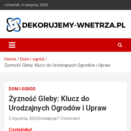
Skip
czwartek, 6 sierpnia, 2026
to
content
dekorujemy-wnetrza.pl
Home
Dom i ogród
Żyzność Gleby: Klucz do Urodzajnych Ogrodów i Upraw
DOM I OGRÓD
Żyzność Gleby: Klucz do
Urodzajnych Ogrodów i Upraw
2 stycznia, 2023
redakcja
1 Comment
Czytelniku!