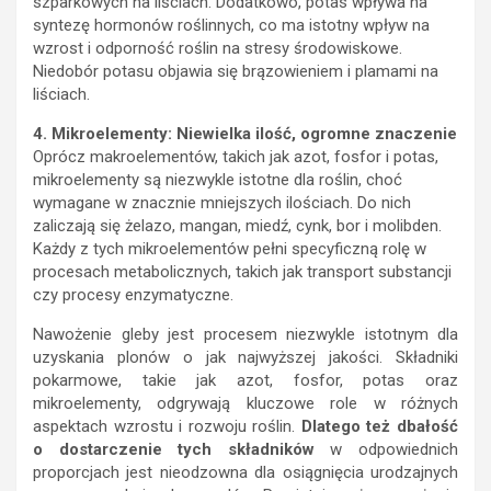
szparkowych na liściach. Dodatkowo, potas wpływa na
syntezę hormonów roślinnych, co ma istotny wpływ na
wzrost i odporność roślin na stresy środowiskowe.
Niedobór potasu objawia się brązowieniem i plamami na
liściach.
4. Mikroelementy: Niewielka ilość, ogromne znaczenie
Oprócz makroelementów, takich jak azot, fosfor i potas,
mikroelementy są niezwykle istotne dla roślin, choć
wymagane w znacznie mniejszych ilościach. Do nich
zaliczają się żelazo, mangan, miedź, cynk, bor i molibden.
Każdy z tych mikroelementów pełni specyficzną rolę w
procesach metabolicznych, takich jak transport substancji
czy procesy enzymatyczne.
Nawożenie gleby jest procesem niezwykle istotnym dla
uzyskania plonów o jak najwyższej jakości. Składniki
pokarmowe, takie jak azot, fosfor, potas oraz
mikroelementy, odgrywają kluczowe role w różnych
aspektach wzrostu i rozwoju roślin.
Dlatego też dbałość
o dostarczenie tych składników
w odpowiednich
proporcjach jest nieodzowna dla osiągnięcia urodzajnych