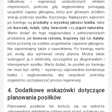
odbudowy i regeneracji uszkodzonych włókien
mięśniowych, podczas gdy węglowodany pomagają
uzupełnić zapasy glikogenu, który jest głównym źródłem
energii podczas wysiłku fizycznego. Najlepszym wyborem
po treningu są
produkty o wysokiej jakości białka
, takie
jak
kurczak, indyk, ryby
,
twarożek
czy
jogurt naturalny
.
Warto dodać do tego węglowodany z pełnoziarnistych
produktów, jak
komosa ryżowa, brązowy ryż
lub
bataty
,
które pozwolą na szybkie uzupełnienie zapasów glikogenu.
Nie zapominajmy także o nawodnieniu. Po treningu warto
pić wodę, aby wyrównać straty płynów. Można także
wzbogacić ją o elektrolity, szczególnie po długotrwałym i
intensywnym wysiłku. Warto dodać, że posiłek po treningu
nie musi być obfity – wystarczy odpowiednia kombinacja
białka i węglowodanów, aby zaspokoić potrzeby
organizmu i przyspieszyć proces regeneracji.
4. Dodatkowe wskazówki dotyczące
planowania posiłków
Planowanie posiłków nie kończy się na wyborze
odpowiednich składników odżywczych przed, w trakcie i po