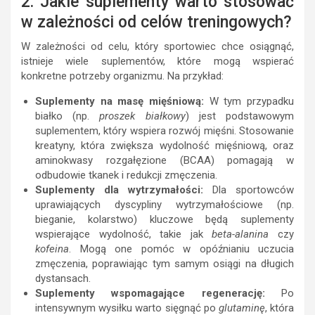
2. Jakie suplementy warto stosować
w zależności od celów treningowych?
W zależności od celu, który sportowiec chce osiągnąć,
istnieje wiele suplementów, które mogą wspierać
konkretne potrzeby organizmu. Na przykład:
Suplementy na masę mięśniową:
W tym przypadku
białko (np.
proszek białkowy
) jest podstawowym
suplementem, który wspiera rozwój mięśni. Stosowanie
kreatyny, która zwiększa wydolność mięśniową, oraz
aminokwasy rozgałęzione (BCAA) pomagają w
odbudowie tkanek i redukcji zmęczenia.
Suplementy dla wytrzymałości:
Dla sportowców
uprawiających dyscypliny wytrzymałościowe (np.
bieganie, kolarstwo) kluczowe będą suplementy
wspierające wydolność, takie jak
beta-alanina
czy
kofeina
. Mogą one pomóc w opóźnianiu uczucia
zmęczenia, poprawiając tym samym osiągi na długich
dystansach.
Suplementy wspomagające regenerację:
Po
intensywnym wysiłku warto sięgnąć po
glutaminę
, która