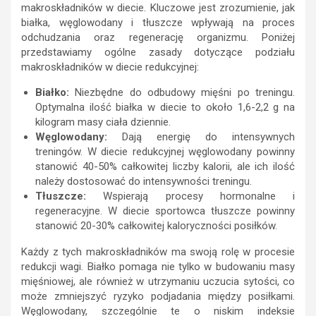
makroskładników w diecie. Kluczowe jest zrozumienie, jak
białka, węglowodany i tłuszcze wpływają na proces
odchudzania oraz regenerację organizmu. Poniżej
przedstawiamy ogólne zasady dotyczące podziału
makroskładników w diecie redukcyjnej:
Białko:
Niezbędne do odbudowy mięśni po treningu.
Optymalna ilość białka w diecie to około 1,6-2,2 g na
kilogram masy ciała dziennie.
Węglowodany:
Dają energię do intensywnych
treningów. W diecie redukcyjnej węglowodany powinny
stanowić 40-50% całkowitej liczby kalorii, ale ich ilość
należy dostosować do intensywności treningu.
Tłuszcze:
Wspierają procesy hormonalne i
regeneracyjne. W diecie sportowca tłuszcze powinny
stanowić 20-30% całkowitej kaloryczności posiłków.
Każdy z tych makroskładników ma swoją rolę w procesie
redukcji wagi. Białko pomaga nie tylko w budowaniu masy
mięśniowej, ale również w utrzymaniu uczucia sytości, co
może zmniejszyć ryzyko podjadania między posiłkami.
Węglowodany, szczególnie te o niskim indeksie