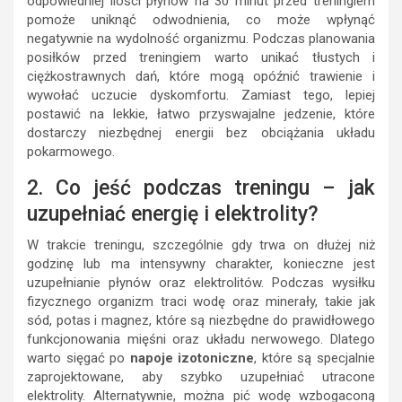
odpowiedniej ilości płynów na 30 minut przed treningiem
pomoże uniknąć odwodnienia, co może wpłynąć
negatywnie na wydolność organizmu. Podczas planowania
posiłków przed treningiem warto unikać tłustych i
ciężkostrawnych dań, które mogą opóźnić trawienie i
wywołać uczucie dyskomfortu. Zamiast tego, lepiej
postawić na lekkie, łatwo przyswajalne jedzenie, które
dostarczy niezbędnej energii bez obciążania układu
pokarmowego.
2. Co jeść podczas treningu – jak
uzupełniać energię i elektrolity?
W trakcie treningu, szczególnie gdy trwa on dłużej niż
godzinę lub ma intensywny charakter, konieczne jest
uzupełnianie płynów oraz elektrolitów. Podczas wysiłku
fizycznego organizm traci wodę oraz minerały, takie jak
sód, potas i magnez, które są niezbędne do prawidłowego
funkcjonowania mięśni oraz układu nerwowego. Dlatego
warto sięgać po
napoje izotoniczne
, które są specjalnie
zaprojektowane, aby szybko uzupełniać utracone
elektrolity. Alternatywnie, można pić wodę wzbogaconą