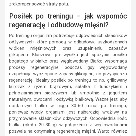
zrekompensować straty potu.
Posiłek po treningu – jak wspomóc
regenerację i odbudowę mięśni?
Po treningu organizm potrzebuje odpowiednich składników
odżywczych, które pomogą w odbudowie uszkodzonych
włókien mięśniowych oraz uzupełnieniu zapasów
glikogenu. Kluczowe po wysiłku jest spożycie posiłku
bogatego w białko oraz węglowodany. Białko wspomaga
procesy regeneracyjne, podczas gdy węglowodany
uzupełniają wyczerpane zapasy glikogenu, co przyspiesza
regenerację. Idealny posiłek po treningu to np. grillowany
kurczak z ryżem brązowym, sałatka z tuńczykiem i
pełnoziarnistym pieczywem lub smoothie z jogurtem
naturalnym, owocami i odżywką białkową. Ważne jest, aby
dostarczyć białko w ciągu 30-60 minut po treningu,
ponieważ wtedy organizm jest najbardziej wrażliwy na
przyjmowanie składników odżywczych. Odpowiednia ilość
białka (około 20-30 g) w połączeniu z węglowodanami
pozwala na optymalną regenerację mięśni. Warto również