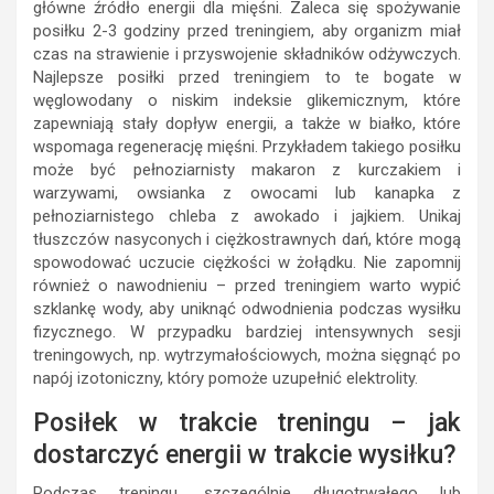
główne źródło energii dla mięśni. Zaleca się spożywanie
posiłku 2-3 godziny przed treningiem, aby organizm miał
czas na strawienie i przyswojenie składników odżywczych.
Najlepsze posiłki przed treningiem to te bogate w
węglowodany o niskim indeksie glikemicznym, które
zapewniają stały dopływ energii, a także w białko, które
wspomaga regenerację mięśni. Przykładem takiego posiłku
może być pełnoziarnisty makaron z kurczakiem i
warzywami, owsianka z owocami lub kanapka z
pełnoziarnistego chleba z awokado i jajkiem. Unikaj
tłuszczów nasyconych i ciężkostrawnych dań, które mogą
spowodować uczucie ciężkości w żołądku. Nie zapomnij
również o nawodnieniu – przed treningiem warto wypić
szklankę wody, aby uniknąć odwodnienia podczas wysiłku
fizycznego. W przypadku bardziej intensywnych sesji
treningowych, np. wytrzymałościowych, można sięgnąć po
napój izotoniczny, który pomoże uzupełnić elektrolity.
Posiłek w trakcie treningu – jak
dostarczyć energii w trakcie wysiłku?
Podczas treningu, szczególnie długotrwałego lub