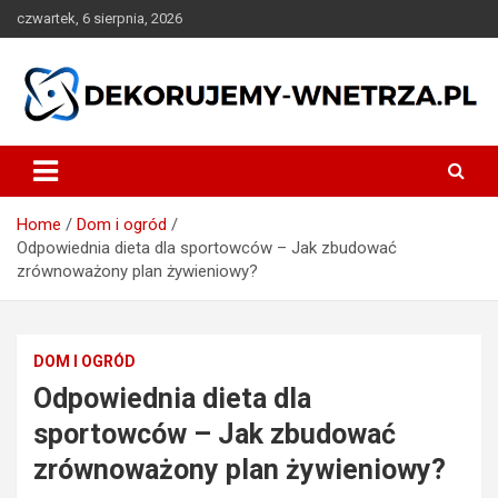
Skip
czwartek, 6 sierpnia, 2026
to
content
dekorujemy-wnetrza.pl
Home
Dom i ogród
Odpowiednia dieta dla sportowców – Jak zbudować
zrównoważony plan żywieniowy?
DOM I OGRÓD
Odpowiednia dieta dla
sportowców – Jak zbudować
zrównoważony plan żywieniowy?