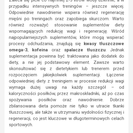
Zaleca się picie co najmniej 2-3 litrów wody dziennie, a w
przypadku intensywnych treningów – jeszcze więcej.
Odpowiednie nawodnienie wspiera również regenerację
mięśni po treningach oraz zapobiega skurczom. Warto
również rozważyć stosowanie suplementów diety
wspomagających redukcję wagi i regenerację. Wśród
najpopularniejszych suplementów, które mogą wspierać
procesy odchudzania, znajdują się
kwasy tłuszczowe
omega-3
,
kofeina
oraz
spalacze tłuszczu
. Jednak
suplementacja powinna być traktowana jako dodatek do
diety, a nie jej podstawowy element. Zawsze warto
skonsultować się z dietetykiem lub trenerem przed
rozpoczęciem jakiejkolwiek suplementacji. Łączenie
odpowiedniej diety z treningiem w procesie redukcji wagi
wymaga dużej uwagi na każdy szczegół – od
kaloryczności posiłków, przez makroskładniki, aż po czas
spożywania posiłków oraz nawodnienie. Dobrze
zbilansowana dieta pomoże nie tylko w utracie tkanki
tłuszczowej, ale także w utrzymaniu wydolności fizycznej i
regeneracji, co jest kluczowe w długoterminowych celach
sportowych.