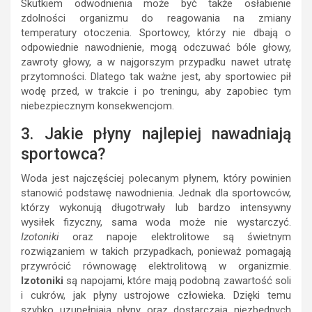
Skutkiem odwodnienia może być także osłabienie
zdolności organizmu do reagowania na zmiany
temperatury otoczenia. Sportowcy, którzy nie dbają o
odpowiednie nawodnienie, mogą odczuwać bóle głowy,
zawroty głowy, a w najgorszym przypadku nawet utratę
przytomności. Dlatego tak ważne jest, aby sportowiec pił
wodę przed, w trakcie i po treningu, aby zapobiec tym
niebezpiecznym konsekwencjom.
3. Jakie płyny najlepiej nawadniają
sportowca?
Woda jest najczęściej polecanym płynem, który powinien
stanowić podstawę nawodnienia. Jednak dla sportowców,
którzy wykonują długotrwały lub bardzo intensywny
wysiłek fizyczny, sama woda może nie wystarczyć.
Izotoniki
oraz napoje elektrolitowe są świetnym
rozwiązaniem w takich przypadkach, ponieważ pomagają
przywrócić równowagę elektrolitową w organizmie.
Izotoniki
są napojami, które mają podobną zawartość soli
i cukrów, jak płyny ustrojowe człowieka. Dzięki temu
szybko uzupełniają płyny oraz dostarczają niezbędnych