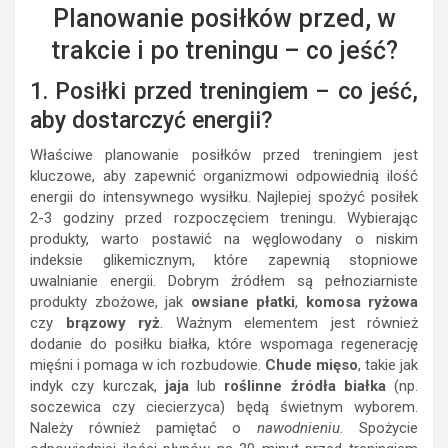
Planowanie posiłków przed, w
trakcie i po treningu – co jeść?
1. Posiłki przed treningiem – co jeść,
aby dostarczyć energii?
Właściwe planowanie posiłków przed treningiem jest
kluczowe, aby zapewnić organizmowi odpowiednią ilość
energii do intensywnego wysiłku. Najlepiej spożyć posiłek
2-3 godziny przed rozpoczęciem treningu. Wybierając
produkty, warto postawić na węglowodany o niskim
indeksie glikemicznym, które zapewnią stopniowe
uwalnianie energii. Dobrym źródłem są pełnoziarniste
produkty zbożowe, jak
owsiane płatki
,
komosa ryżowa
czy
brązowy ryż
. Ważnym elementem jest również
dodanie do posiłku białka, które wspomaga regenerację
mięśni i pomaga w ich rozbudowie.
Chude mięso
, takie jak
indyk czy kurczak,
jaja
lub
roślinne źródła białka
(np.
soczewica czy ciecierzyca) będą świetnym wyborem.
Należy również pamiętać o
nawodnieniu
. Spożycie