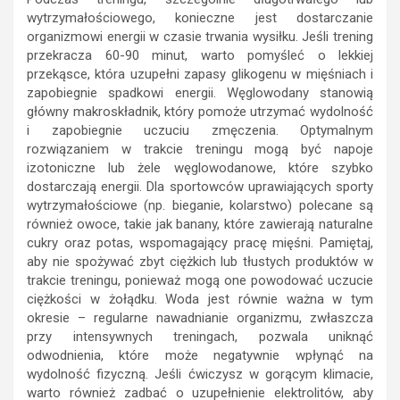
wytrzymałościowego, konieczne jest dostarczanie
organizmowi energii w czasie trwania wysiłku. Jeśli trening
przekracza 60-90 minut, warto pomyśleć o lekkiej
przekąsce, która uzupełni zapasy glikogenu w mięśniach i
zapobiegnie spadkowi energii. Węglowodany stanowią
główny makroskładnik, który pomoże utrzymać wydolność
i zapobiegnie uczuciu zmęczenia. Optymalnym
rozwiązaniem w trakcie treningu mogą być napoje
izotoniczne lub żele węglowodanowe, które szybko
dostarczają energii. Dla sportowców uprawiających sporty
wytrzymałościowe (np. bieganie, kolarstwo) polecane są
również owoce, takie jak banany, które zawierają naturalne
cukry oraz potas, wspomagający pracę mięśni. Pamiętaj,
aby nie spożywać zbyt ciężkich lub tłustych produktów w
trakcie treningu, ponieważ mogą one powodować uczucie
ciężkości w żołądku. Woda jest równie ważna w tym
okresie – regularne nawadnianie organizmu, zwłaszcza
przy intensywnych treningach, pozwala uniknąć
odwodnienia, które może negatywnie wpłynąć na
wydolność fizyczną. Jeśli ćwiczysz w gorącym klimacie,
warto również zadbać o uzupełnienie elektrolitów, aby