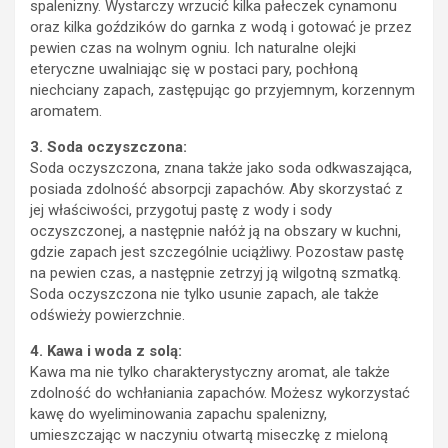
spalenizny. Wystarczy wrzucić kilka pałeczek cynamonu
oraz kilka goździków do garnka z wodą i gotować je przez
pewien czas na wolnym ogniu. Ich naturalne olejki
eteryczne uwalniając się w postaci pary, pochłoną
niechciany zapach, zastępując go przyjemnym, korzennym
aromatem.
3. Soda oczyszczona:
Soda oczyszczona, znana także jako soda odkwaszająca,
posiada zdolność absorpcji zapachów. Aby skorzystać z
jej właściwości, przygotuj pastę z wody i sody
oczyszczonej, a następnie nałóż ją na obszary w kuchni,
gdzie zapach jest szczególnie uciążliwy. Pozostaw pastę
na pewien czas, a następnie zetrzyj ją wilgotną szmatką.
Soda oczyszczona nie tylko usunie zapach, ale także
odświeży powierzchnie.
4. Kawa i woda z solą:
Kawa ma nie tylko charakterystyczny aromat, ale także
zdolność do wchłaniania zapachów. Możesz wykorzystać
kawę do wyeliminowania zapachu spalenizny,
umieszczając w naczyniu otwartą miseczkę z mieloną