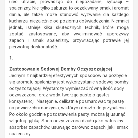
ulec utracie, prowadząc do niepożądanej sytuacji –
spalenizny. Nie tylko zaburza to oczekiwany smak i aromat
dania, ale także może stanowić wyzwanie dla każdego
kucharza, niezależnie od poziomu doświadczenia. Niemniej
jednak, istnieje kilka skutecznych technik, które mogą
zostać zastosowane, aby wyeliminować uporczywy
zapach i smak spalenizny, przywracając potrawie jej
pierwotną doskonałość.
1.
Zastosowanie Sodowej Bomby Oczyszczającej
Jednym z najbardziej efektywnych sposobów na pozbycie
się aromatu spalenizny jest wykorzystanie sodowej bomby
oczyszczającej. Wystarczy wymieszać równą ilość sody
oczyszczonej oraz wody, tworząc pastę o gęstej
konsystencji. Następnie, delikatnie posmarować tę pastę
na powierzchni naczynia, w którym doszło do przypalenia.
Po około godzinie pozostawienia pasty, można ją usunąć
wilgotną gąbką. Soda oczyszczona działa jako naturalny
absorber zapachów, usuwając zarówno zapach, jak i smak
spalenizny.