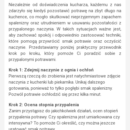
Niezależnie od doświadczenia kucharza, każdemu z nas
zdarzyło się kiedyś pozostawić potrawę na zbyt długo na
kuchence, co mogło skutkować nieprzyjemnym zapachem
spalenizny oraz utrudnieniem w usuwaniu pozostałości z
przypalonego naczynia. W takich sytuacjach ważne jest,
aby zachować spokój i odpowiednio zastosować techniki,
które pomogą przywrócić smak potrawie oraz oczyścić
naczynie. Przedstawiamy poniżej praktyczny przewodnik
krok po kroku, który pomoże Ci poradzić sobie z
przypalonymi potrawami.
Krok 1: Zdejmij naczynie z ognia i ochłoń
Pierwszą rzeczą do zrobienia jest natychmiastowe zdjęcie
naczynia z kuchenki lub piekarnika. Unikaj dalszego
gotowania, ponieważ to tylko pogłębi smak spalenizny.
Pozwól potrawie ochłodzić się przez kilka minut.
Krok 2: Ocena stopnia przypalenia
Zanim przystąpisz do jakichkolwiek działań, ocen stopień
przypalenia potrawy. Czy spalenizna jest umiarkowana czy
intensywna? To pomoże Ci określić, czy można jeszcze
uratować smak potrawy.