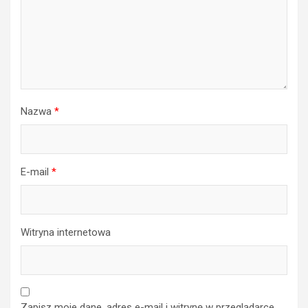
Nazwa
*
E-mail
*
Witryna internetowa
Zapisz moje dane, adres e-mail i witrynę w przeglądarce