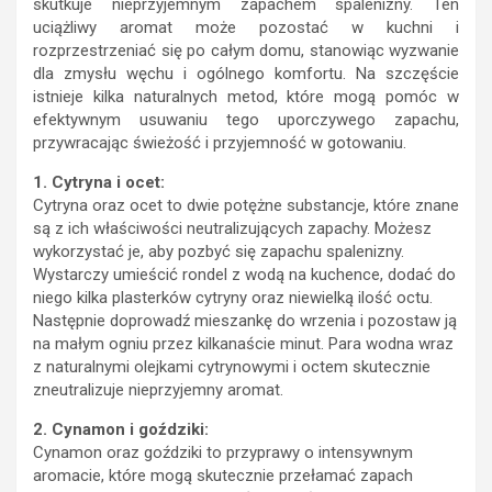
skutkuje nieprzyjemnym zapachem spalenizny. Ten
uciążliwy aromat może pozostać w kuchni i
rozprzestrzeniać się po całym domu, stanowiąc wyzwanie
dla zmysłu węchu i ogólnego komfortu. Na szczęście
istnieje kilka naturalnych metod, które mogą pomóc w
efektywnym usuwaniu tego uporczywego zapachu,
przywracając świeżość i przyjemność w gotowaniu.
1. Cytryna i ocet:
Cytryna oraz ocet to dwie potężne substancje, które znane
są z ich właściwości neutralizujących zapachy. Możesz
wykorzystać je, aby pozbyć się zapachu spalenizny.
Wystarczy umieścić rondel z wodą na kuchence, dodać do
niego kilka plasterków cytryny oraz niewielką ilość octu.
Następnie doprowadź mieszankę do wrzenia i pozostaw ją
na małym ogniu przez kilkanaście minut. Para wodna wraz
z naturalnymi olejkami cytrynowymi i octem skutecznie
zneutralizuje nieprzyjemny aromat.
2. Cynamon i goździki:
Cynamon oraz goździki to przyprawy o intensywnym
aromacie, które mogą skutecznie przełamać zapach