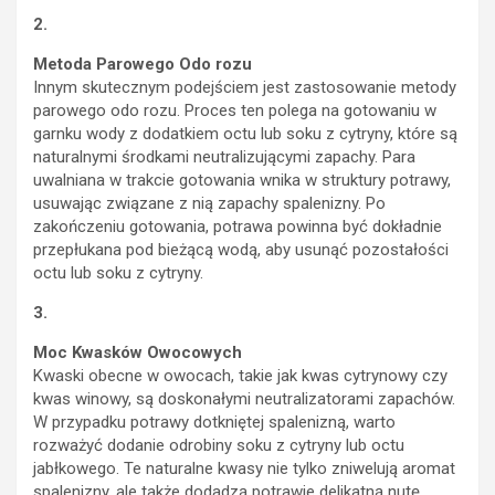
2.
Metoda Parowego Odo rozu
Innym skutecznym podejściem jest zastosowanie metody
parowego odo rozu. Proces ten polega na gotowaniu w
garnku wody z dodatkiem octu lub soku z cytryny, które są
naturalnymi środkami neutralizującymi zapachy. Para
uwalniana w trakcie gotowania wnika w struktury potrawy,
usuwając związane z nią zapachy spalenizny. Po
zakończeniu gotowania, potrawa powinna być dokładnie
przepłukana pod bieżącą wodą, aby usunąć pozostałości
octu lub soku z cytryny.
3.
Moc Kwasków Owocowych
Kwaski obecne w owocach, takie jak kwas cytrynowy czy
kwas winowy, są doskonałymi neutralizatorami zapachów.
W przypadku potrawy dotkniętej spalenizną, warto
rozważyć dodanie odrobiny soku z cytryny lub octu
jabłkowego. Te naturalne kwasy nie tylko zniwelują aromat
spalenizny, ale także dodadzą potrawie delikatną nutę