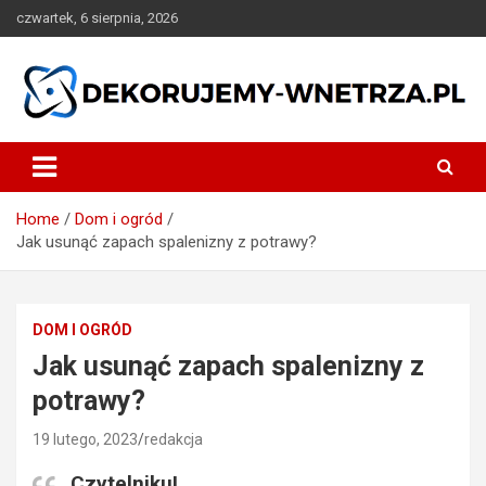
Skip
czwartek, 6 sierpnia, 2026
to
content
dekorujemy-wnetrza.pl
Home
Dom i ogród
Jak usunąć zapach spalenizny z potrawy?
DOM I OGRÓD
Jak usunąć zapach spalenizny z
potrawy?
19 lutego, 2023
redakcja
Czytelniku!