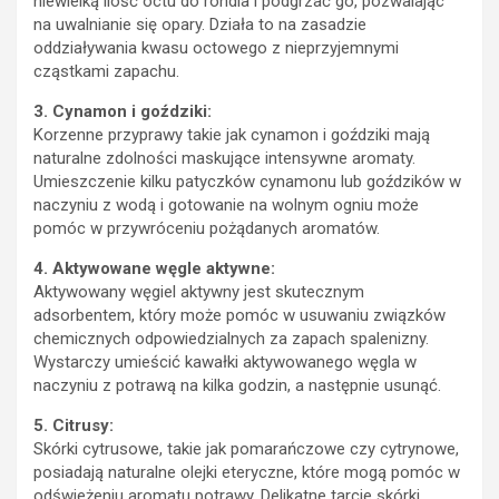
niewielką ilość octu do rondla i podgrzać go, pozwalając
na uwalnianie się opary. Działa to na zasadzie
oddziaływania kwasu octowego z nieprzyjemnymi
cząstkami zapachu.
3. Cynamon i goździki:
Korzenne przyprawy takie jak cynamon i goździki mają
naturalne zdolności maskujące intensywne aromaty.
Umieszczenie kilku patyczków cynamonu lub goździków w
naczyniu z wodą i gotowanie na wolnym ogniu może
pomóc w przywróceniu pożądanych aromatów.
4. Aktywowane węgle aktywne:
Aktywowany węgiel aktywny jest skutecznym
adsorbentem, który może pomóc w usuwaniu związków
chemicznych odpowiedzialnych za zapach spalenizny.
Wystarczy umieścić kawałki aktywowanego węgla w
naczyniu z potrawą na kilka godzin, a następnie usunąć.
5. Citrusy:
Skórki cytrusowe, takie jak pomarańczowe czy cytrynowe,
posiadają naturalne olejki eteryczne, które mogą pomóc w
odświeżeniu aromatu potrawy. Delikatne tarcie skórki