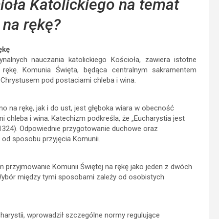
oła Katolickiego na temat
 na rękę?
ękę
nalnych nauczania katolickiego Kościoła, zawiera istotne
 rękę. Komunia Święta, będąca centralnym sakramentem
z Chrystusem pod postaciami chleba i wina.
na rękę, jak i do ust, jest głęboka wiara w obecność
 chleba i wina. Katechizm podkreśla, że „Eucharystia jest
K 1324). Odpowiednie przygotowanie duchowe oraz
 od sposobu przyjęcia Komunii.
ym przyjmowanie Komunii Świętej na rękę jako jeden z dwóch
Wybór między tymi sposobami zależy od osobistych
harystii, wprowadził szczególne normy regulujące