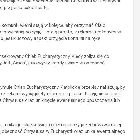
ysławiając sobie obecność Jezusa Chrystusa w Eucharystii.
o przyjęcia sakramentu.
omunii, wierni stają w kolejce, aby otrzymać Ciało
ą odpowiednią pozycję – stoją prosto, z rękoma ułożonymi w
o jest kluczowy aspekt przyjęcia komunii na rękę.
sekrowany Chleb Eucharystyczny. Kiedy zbliża się do
kład „Amen”, jako wyraz zgody i wiary w obecność
ymuje Chleb Eucharystyczny. Katolickie przepisy nakazują, by
 z rękami wyciągniętymi prosto i płasko. Przyjęcie komunii
a Chrystusa oraz uniknięcie ewentualnego upuszczenia lub
ą, unikając jakiejkolwiek opóźnienia czy przechowywania jej
tą obecność Chrystusa w Eucharystii oraz unika ewentualnego