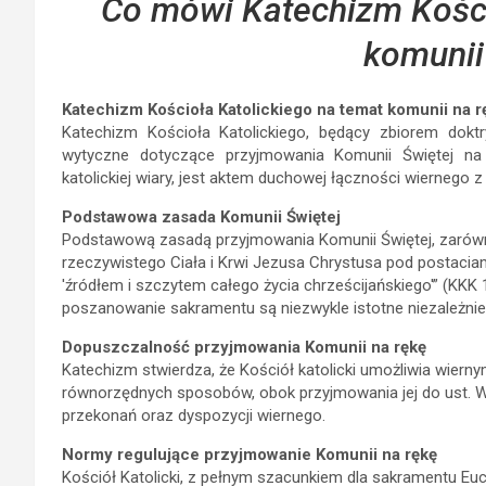
Co mówi Katechizm Kości
komunii
Katechizm Kościoła Katolickiego na temat komunii na r
Katechizm Kościoła Katolickiego, będący zbiorem doktry
wytyczne dotyczące przyjmowania Komunii Świętej na
katolickiej wiary, jest aktem duchowej łączności wiernego 
Podstawowa zasada Komunii Świętej
Podstawową zasadą przyjmowania Komunii Świętej, zarówno 
rzeczywistego Ciała i Krwi Jezusa Chrystusa pod postaciami
'źródłem i szczytem całego życia chrześcijańskiego'” (KK
poszanowanie sakramentu są niezwykle istotne niezależnie
Dopuszczalność przyjmowania Komunii na rękę
Katechizm stwierdza, że Kościół katolicki umożliwia wiern
równorzędnych sposobów, obok przyjmowania jej do ust. 
przekonań oraz dyspozycji wiernego.
Normy regulujące przyjmowanie Komunii na rękę
Kościół Katolicki, z pełnym szacunkiem dla sakramentu Euc