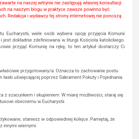
awarte na naszej witrynie nie zastępują własnej konsultacji
ych na naszym blogu w praktyce zawsze powinno być
ch. Redakcja i wydawcy tej strony internetowej nie ponoszą
Eucharystii, wiele osób wybiera opcję przyjęcia Komunii
i jest dokładnie zdefiniowana w liturgii Kościoła katolickiego.
ciwie przyjąć Komunię na rękę, to ten artykuł dostarczy Ci
eś właściwie przygotowany/a. Oznacza to zachowanie postu
n łaski uświęcającej poprzez Sakrament Pokuty i Pojednania.
za z szacunkiem i skupieniem. W miarę możliwości, staraj się
stusowi obecnemu w Eucharystii.
ktykowane, staniesz w odpowiedniej kolejce. Pamiętaj, że
z innymi wiernymi.