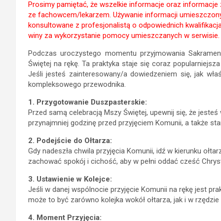
Prosimy pamiętać, że wszelkie informacje oraz informacje z
ze fachowcem/lekarzem. Używanie informacji umieszczon
konsultowane z profesjonalistą o odpowiednich kwalifikacja
winy za wykorzystanie pomocy umieszczanych w serwisie.
Podczas uroczystego momentu przyjmowania Sakramentu 
Świętej na rękę. Ta praktyka staje się coraz popularniejsza 
Jeśli jesteś zainteresowany/a dowiedzeniem się, jak właś
kompleksowego przewodnika.
1. Przygotowanie Duszpasterskie:
Przed samą celebracją Mszy Świętej, upewnij się, że jest
przynajmniej godzinę przed przyjęciem Komunii, a także sta
2. Podejście do Ołtarza:
Gdy nadeszła chwila przyjęcia Komunii, idź w kierunku ołtar
zachować spokój i cichość, aby w pełni oddać cześć Chry
3. Ustawienie w Kolejce:
Jeśli w danej wspólnocie przyjęcie Komunii na rękę jest pra
może to być zarówno kolejka wokół ołtarza, jak i w rzędzie 
4. Moment Przyjęcia: