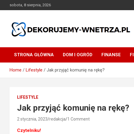
Skip
sobota, 8 sierpnia, 2026
to
content
dekorujemy-wnetrza.pl
STRONA GŁÓWNA
DOM I OGRÓD
FINANSE
F
Home
Lifestyle
Jak przyjąć komunię na rękę?
LIFESTYLE
Jak przyjąć komunię na rękę?
2 stycznia, 2023
redakcja
1 Comment
Czytelniku!