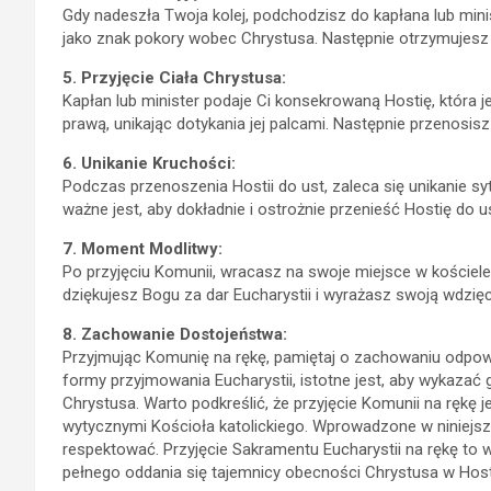
Gdy nadeszła Twoja kolej, podchodzisz do kapłana lub minis
jako znak pokory wobec Chrystusa. Następnie otrzymujesz
5. Przyjęcie Ciała Chrystusa:
Kapłan lub minister podaje Ci konsekrowaną Hostię, która j
prawą, unikając dotykania jej palcami. Następnie przenosisz
6. Unikanie Kruchości:
Podczas przenoszenia Hostii do ust, zaleca się unikanie sy
ważne jest, aby dokładnie i ostrożnie przenieść Hostię do 
7. Moment Modlitwy:
Po przyjęciu Komunii, wracasz na swoje miejsce w kościele
dziękujesz Bogu za dar Eucharystii i wyrażasz swoją wdzi
8. Zachowanie Dostojeństwa:
Przyjmując Komunię na rękę, pamiętaj o zachowaniu odpow
formy przyjmowania Eucharystii, istotne jest, aby wykazać
Chrystusa. Warto podkreślić, że przyjęcie Komunii na rękę 
wytycznymi Kościoła katolickiego. Wprowadzone w niniejszy
respektować. Przyjęcie Sakramentu Eucharystii na rękę to 
pełnego oddania się tajemnicy obecności Chrystusa w Hosti