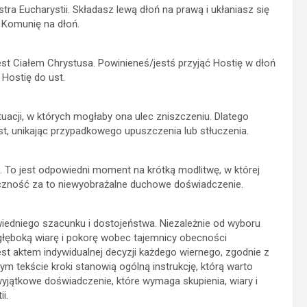
tra Eucharystii. Składasz lewą dłoń na prawą i ukłaniasz się
 Komunię na dłoń.
est Ciałem Chrystusa. Powinieneś/jestś przyjąć Hostię w dłoń
 Hostię do ust.
tuacji, w których mogłaby ona ulec zniszczeniu. Dlatego
ust, unikając przypadkowego upuszczenia lub stłuczenia.
. To jest odpowiedni moment na krótką modlitwę, w której
ęczność za to niewyobrażalne duchowe doświadczenie.
iedniego szacunku i dostojeństwa. Niezależnie od wyboru
 głęboką wiarę i pokorę wobec tajemnicy obecności
jest aktem indywidualnej decyzji każdego wiernego, zgodnie z
m tekście kroki stanowią ogólną instrukcję, którą warto
wyjątkowe doświadczenie, które wymaga skupienia, wiary i
i.