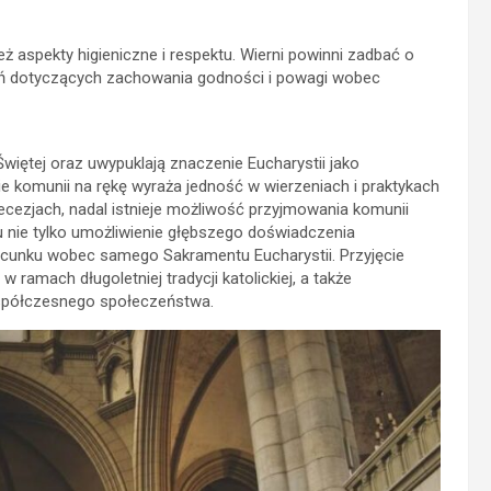
 aspekty higieniczne i respektu. Wierni powinni zadbać o
eń dotyczących zachowania godności i powagi wobec
Świętej oraz uwypuklają znaczenie Eucharystii jako
ie komunii na rękę wyraża jedność w wierzeniach i praktykach
iecezjach, nadal istnieje możliwość przyjmowania komunii
u nie tylko umożliwienie głębszego doświadczenia
acunku wobec samego Sakramentu Eucharystii. Przyjęcie
w ramach długoletniej tradycji katolickiej, a także
współczesnego społeczeństwa.