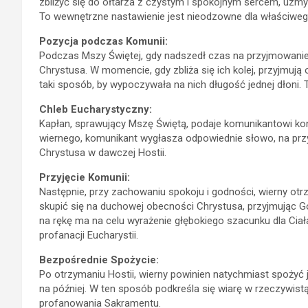
zbliżyć się do ołtarza z czystym i spokojnym sercem, uzm
To wewnętrzne nastawienie jest nieodzowne dla właściweg
Pozycja podczas Komunii:
Podczas Mszy Świętej, gdy nadszedł czas na przyjmowanie k
Chrystusa. W momencie, gdy zbliża się ich kolej, przyjmuj
taki sposób, by wypoczywała na nich długość jednej dłoni. T
Chleb Eucharystyczny:
Kapłan, sprawujący Mszę Świętą, podaje komunikantowi kon
wiernego, komunikant wygłasza odpowiednie słowo, na przy
Chrystusa w dawczej Hostii.
Przyjęcie Komunii:
Następnie, przy zachowaniu spokoju i godności, wierny otrz
skupić się na duchowej obecności Chrystusa, przyjmując Go
na rękę ma na celu wyrażenie głębokiego szacunku dla Ciał
profanacji Eucharystii.
Bezpośrednie Spożycie:
Po otrzymaniu Hostii, wierny powinien natychmiast spożyć j
na później. W ten sposób podkreśla się wiarę w rzeczywis
profanowania Sakramentu.