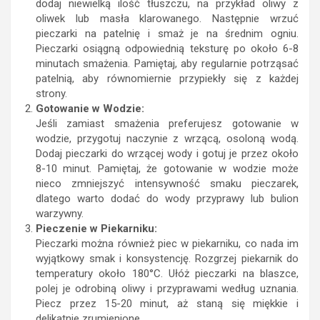
dodaj niewielką ilość tłuszczu, na przykład oliwy z
oliwek lub masła klarowanego. Następnie wrzuć
pieczarki na patelnię i smaż je na średnim ogniu.
Pieczarki osiągną odpowiednią teksturę po około 6-8
minutach smażenia. Pamiętaj, aby regularnie potrząsać
patelnią, aby równomiernie przypiekły się z każdej
strony.
Gotowanie w Wodzie:
Jeśli zamiast smażenia preferujesz gotowanie w
wodzie, przygotuj naczynie z wrzącą, osoloną wodą.
Dodaj pieczarki do wrzącej wody i gotuj je przez około
8-10 minut. Pamiętaj, że gotowanie w wodzie może
nieco zmniejszyć intensywność smaku pieczarek,
dlatego warto dodać do wody przyprawy lub bulion
warzywny.
Pieczenie w Piekarniku:
Pieczarki można również piec w piekarniku, co nada im
wyjątkowy smak i konsystencję. Rozgrzej piekarnik do
temperatury około 180°C. Ułóż pieczarki na blaszce,
polej je odrobiną oliwy i przyprawami według uznania.
Piecz przez 15-20 minut, aż staną się miękkie i
delikatnie zrumienione.