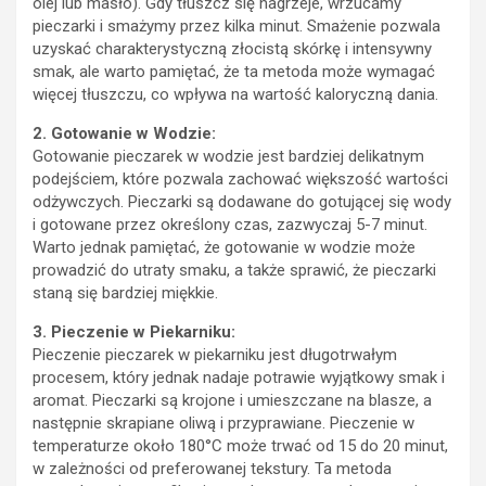
olej lub masło). Gdy tłuszcz się nagrzeje, wrzucamy
pieczarki i smażymy przez kilka minut. Smażenie pozwala
uzyskać charakterystyczną złocistą skórkę i intensywny
smak, ale warto pamiętać, że ta metoda może wymagać
więcej tłuszczu, co wpływa na wartość kaloryczną dania.
2. Gotowanie w Wodzie:
Gotowanie pieczarek w wodzie jest bardziej delikatnym
podejściem, które pozwala zachować większość wartości
odżywczych. Pieczarki są dodawane do gotującej się wody
i gotowane przez określony czas, zazwyczaj 5-7 minut.
Warto jednak pamiętać, że gotowanie w wodzie może
prowadzić do utraty smaku, a także sprawić, że pieczarki
staną się bardziej miękkie.
3. Pieczenie w Piekarniku:
Pieczenie pieczarek w piekarniku jest długotrwałym
procesem, który jednak nadaje potrawie wyjątkowy smak i
aromat. Pieczarki są krojone i umieszczane na blasze, a
następnie skrapiane oliwą i przyprawiane. Pieczenie w
temperaturze około 180°C może trwać od 15 do 20 minut,
w zależności od preferowanej tekstury. Ta metoda