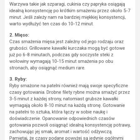
Warzywa takie jak szparagi, cukinia czy papryka osiągają
idealną konsystencję po krótkim smażeniu przez około 5-7
minut. Jeśli zależy nam na bardziej miękkiej konsystencji,
warto wydłużyć ten czas do 10-12 minut.
2. Mięso:
Czas smażenia mięsa jest zależny od jego rodzaju oraz
grubości. Grillowane kawałki kurczaka mogą być gotowe
już po 6-8 minutach, podczas gdy soczyste steki z
wołowiny wymagają 10-15 minut smażenia po obu
stronach, aby osiągnąć medium rare.
3. Ryby:
Ryby smażone na patelni również mają swoje specyficzne
czasy gotowania. Drobne filety rybne można smażyć przez
3-5 minut z każdej strony, natomiast grubsze kawałki
wymagają około 8-10 minut na każdą stronę. Gotowanie
na patelni to sztuka, która łączy w sobie naukę i
doświadczenie. Opanowanie odpowiednich czasów
gotowania pozwoli osiągnąć idealną konsystencję potrawy,
zachowując jej smak, aromat i wartość odżywczą.
Pamiętaj, że czasy podane powyżej są jedynie ogólnymi