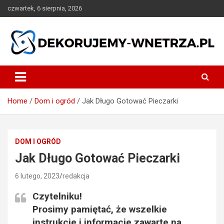
Skip
czwartek, 6 sierpnia, 2026
to
content
dekorujemy-wnetrza.pl
Home
Dom i ogród
Jak Długo Gotować Pieczarki
DOM I OGRÓD
Jak Długo Gotować Pieczarki
6 lutego, 2023
redakcja
Czytelniku!
Prosimy pamiętać, że wszelkie
instrukcje i informacje zawarte na