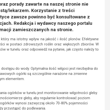
raz porady zawarte na naszej stronie nie
istą/lekarzem. Korzystanie z treści
tyce zawsze powinno być konsultowane z
acjach. Redakcja i wydawcy naszego portalu
rmacji zamieszczanych na stronie.
który ma istotny wpływ na jakość i ilość plonów. Efektywne
ci w postaci zdrowszych roślin oraz większych zbiorów. W
ków w tunelu oraz odpowiedź na pytanie, jak często należy to
e dostępu do wody. Optymalna ilość wilgoci jest niezbędna do
prawowych ogórki są szczególnie narażone na zmienne
owym elementem.
nia ogórków w tunelu jest monitorowanie wilgotności gleby.
tnościomierze gleby, aby regularnie kontrolować poziom
la ogórków wynosi zazwyczaj około 70-80% pojemności
ży przystąpić do podlewania.