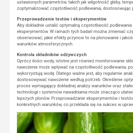
ustawionych parametrów, takich jak wilgotność gleby, tem
zoptymalizować częstotliwość podlewania, dostosowując ją
Przeprowadzenie testów i eksperymentów
Aby dokładnie ustalić optymalną częstotliwość podlewania 
eksperymentów. W ramach tych badań można zmieniać częs
obserwować, jakie efekty przynosi to na plonowanie i jak
warunków atmosferycznych.
Kontrola składników odżywczych
Oprócz ilości wody, istotne jest również monitorowanie s
nawożenie może wpływać na częstotliwość podlewania, poni
wykorzystują wodę. Dlatego ważne jest, aby regularnie ana
dostosowywać nawożenie według potrzeb. Określenie optym
proces wymagający dokładnej analizy warunków oraz stał
technologii i systemów nawadniania może znacząco ułatwić
lepszych plonów. Przeprowadzanie eksperymentów i testó
konkretnych warunków, co przekłada się na sukces w upraw