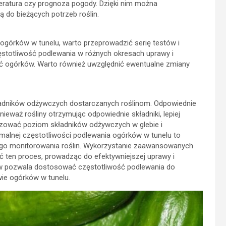
peratura czy prognoza pogody. Dzięki nim można
 do bieżących potrzeb roślin.
ogórków w tunelu, warto przeprowadzić serię testów i
totliwość podlewania w różnych okresach uprawy i
ość ogórków. Warto również uwzględnić ewentualne zmiany
kładników odżywczych dostarczanych roślinom. Odpowiednie
eważ rośliny otrzymując odpowiednie składniki, lepiej
lizować poziom składników odżywczych w glebie i
alnej częstotliwości podlewania ogórków w tunelu to
ego monitorowania roślin. Wykorzystanie zaawansowanych
 ten proces, prowadząc do efektywniejszej uprawy i
w pozwala dostosować częstotliwość podlewania do
ie ogórków w tunelu.