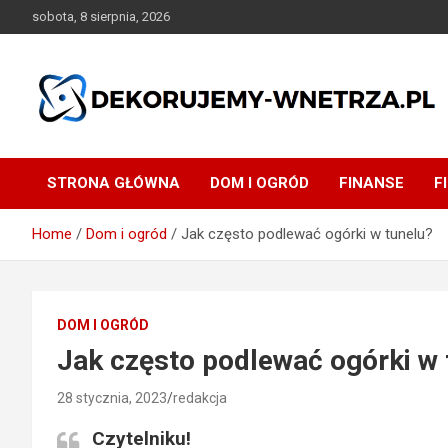
Skip
sobota, 8 sierpnia, 2026
to
content
dekorujemy-wnetrza.pl
STRONA GŁÓWNA
DOM I OGRÓD
FINANSE
F
Home
Dom i ogród
Jak często podlewać ogórki w tunelu?
DOM I OGRÓD
Jak często podlewać ogórki w 
28 stycznia, 2023
redakcja
Czytelniku!