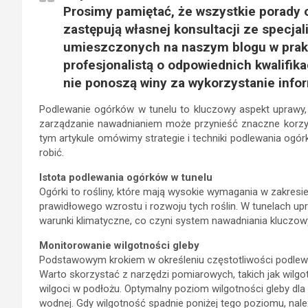
Prosimy pamiętać, że wszystkie porady o
zastępują własnej konsultacji ze specjal
umieszczonych na naszym blogu w prak
profesjonalistą o odpowiednich kwalifik
nie ponoszą winy za wykorzystanie info
Podlewanie ogórków w tunelu to kluczowy aspekt uprawy, 
zarządzanie nawadnianiem może przynieść znaczne korzyś
tym artykule omówimy strategie i techniki podlewania ogór
robić.
Istota podlewania ogórków w tunelu
Ogórki to rośliny, które mają wysokie wymagania w zakresi
prawidłowego wzrostu i rozwoju tych roślin. W tunelach u
warunki klimatyczne, co czyni system nawadniania klucz
Monitorowanie wilgotności gleby
Podstawowym krokiem w określeniu częstotliwości podlewa
Warto skorzystać z narzędzi pomiarowych, takich jak wilgo
wilgoci w podłożu. Optymalny poziom wilgotności gleby d
wodnej. Gdy wilgotność spadnie poniżej tego poziomu, nale