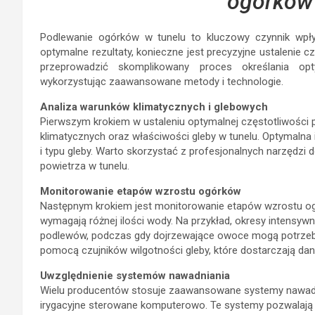
ogórków 
Podlewanie ogórków w tunelu to kluczowy czynnik wpły
optymalne rezultaty, konieczne jest precyzyjne ustalenie c
przeprowadzić skomplikowany proces określania opt
wykorzystując zaawansowane metody i technologie.
Analiza warunków klimatycznych i glebowych
Pierwszym krokiem w ustaleniu optymalnej częstotliwości
klimatycznych oraz właściwości gleby w tunelu. Optymalna 
i typu gleby. Warto skorzystać z profesjonalnych narzędzi 
powietrza w tunelu.
Monitorowanie etapów wzrostu ogórków
Następnym krokiem jest monitorowanie etapów wzrostu ogó
wymagają różnej ilości wody. Na przykład, okresy intensy
podlewów, podczas gdy dojrzewające owoce mogą potrzeb
pomocą czujników wilgotności gleby, które dostarczają dan
Uwzględnienie systemów nawadniania
Wielu producentów stosuje zaawansowane systemy nawadni
irygacyjne sterowane komputerowo. Te systemy pozwalają 