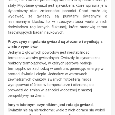
niebie, nie zawsze prezentują się nam w sposób stabilny i
stały. Migotanie gwiazd jest zjawiskiem, które wprawia je w
dynamiczny stan zmienności jasności. Choć może się
wydawać, że gwiazdy są punktami świetlnymi o
niezmiennym blasku, to w rzeczywistości wiele z nich
doświadcza regularnych fluktuacji, które stanowią temat
fascynujących badań naukowych.
Przyczyny migotania gwiazd są złożone i wynikają z
wielu czynników.
Jednym z głównych powodów jest niestabilność
termiczna warstw gwiezdnych. Gwiazdy to dynamiczne
reaktory termojądrowe, w których jądrowe reakcje
termojądrowe zachodzą w centrum, generując energię w
postaci światła i ciepła. Jednakże w warstwach
zewnętrznych gwiazdy, zwanych fotosferą, mogą
występować różnice w temperaturze i ciśnieniu, co
prowadzi do zmian w jasności widocznej z naszej
perspektywy na Ziemi.
Innym istotnym czynnikiem jest rotacja gwiazd.
Gwiazdy nie są nieruchome; wiele z nich obraca się wokół