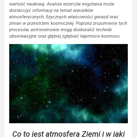
wartość naukową. Analiza wzorców migotania może
dostarczyć informacji na temat warunków
atmosferycznych, fizycznych właściwości gwiazd oraz
zmian w przestrzeni kosmicznej. Poprzez zrozumienie tych
procesów, astronomowie mogą doskonalić techniki
obserwacyjne oraz głębiej zgłębiać tajemnice kosmosu.
Co to jest atmosfera Ziemi i w jaki