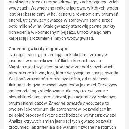
stabilnego procesu termojądrowego, zachodzącego w ich
wnętrzach. Wewnętrzne reakcje jądrowe, w których wodor
jest przekształcany w hel, generują równomierny strumień
energii, utrzymujący gwiazdę w stanowym stanie przez
setki milionów lat. Stałe gwiazdy stanowią pewne punkty
odniesienia w kosmicznym pejzażu, umożliwiając nam
kalibrację i zrozumienie innych typów gwiazd.
Zmienne gwiazdy migoczące
, z drugiej strony, prezentują spektakularne zmiany w
jasności w stosunkowo krótkich okresach czasu.
Migotanie jest wynikiem procesów zachodzących w ich
atmosferze lub wnętrzu, które wpływają na emisję światła.
Wielkość zmienności może być różna, od subtelnych
fluktuacji do gwałtownych wybuchów jasności. Przyczyny
zmienności są zróżnicowane, ale często związane z
niestabilnościami termicznymi, pulsacjami czy zmiennymi
strumieniami gazów.
Zmienna gwiazda migocząca
to
swoisty laboratorium dla astronomów, pozwalający im
zgłębiać procesy fizyczne zachodzące wewnątrz gwiazd.
Analiza krzywych zmian jasności tych gwiazd pozwala
zrozumieć, jak zmieniają się warunki fizyczne na różnych