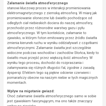
Załamanie światła atmosferycznego
stanowi kluczowy proces w interakcji promieniowania
elektromagnetycznego z ziemską atmosferą. W miarę jak
promieniowanie słoneczne lub światło pochodzące od
odległych ciał niebieskich dociera do naszej atmosfery,
przechodzi przez różnorodne warstwy gazu i pyłu
atmosferycznego. W tym kontekście, załamanie to
zjawisko, w którym foton emitowany przez źródło światła
zmienia kierunek ruchu w wyniku oddziaływań z cząstkami
atmosferycznymi. Załamanie światła jest szczególnie
widoczne podczas wschodów i zachodów Słońca, kiedy to
światło musi przejść przez większą ilość atmosfery. W
wyniku tego procesu, dochodzi do rozpraszania i
załamywania się różnych długości fal, zgodnie z zasadą
dyspersji. Efektem tego są piękne odcienie czerwieni i
pomarańczy obecne na naszym niebie w tych magicznych
momentach.
Wpływ na migotanie gwiazd:
Choć załamanie światła atmosferycznego samo w sobie
jest zjawiskiem fascynującym, ma ono także znaczący
wpływ na zjawisko