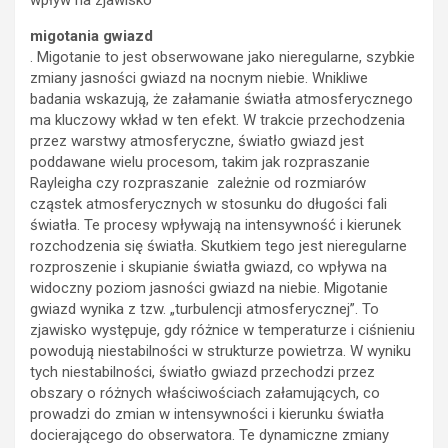
migotania gwiazd
. Migotanie to jest obserwowane jako nieregularne, szybkie
zmiany jasności gwiazd na nocnym niebie. Wnikliwe
badania wskazują, że załamanie światła atmosferycznego
ma kluczowy wkład w ten efekt. W trakcie przechodzenia
przez warstwy atmosferyczne, światło gwiazd jest
poddawane wielu procesom, takim jak rozpraszanie
Rayleigha czy rozpraszanie zależnie od rozmiarów
cząstek atmosferycznych w stosunku do długości fali
światła. Te procesy wpływają na intensywność i kierunek
rozchodzenia się światła. Skutkiem tego jest nieregularne
rozproszenie i skupianie światła gwiazd, co wpływa na
widoczny poziom jasności gwiazd na niebie. Migotanie
gwiazd wynika z tzw. „turbulencji atmosferycznej”. To
zjawisko występuje, gdy różnice w temperaturze i ciśnieniu
powodują niestabilności w strukturze powietrza. W wyniku
tych niestabilności, światło gwiazd przechodzi przez
obszary o różnych właściwościach załamujących, co
prowadzi do zmian w intensywności i kierunku światła
docierającego do obserwatora. Te dynamiczne zmiany