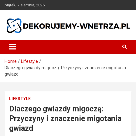
Skip
piątek, 7 sierpnia, 2026
to
content
dekorujemy-wnetrza.pl
Home
Lifestyle
Dlaczego gwiazdy migoczą: Przyczyny i znaczenie migotania
gwiazd
LIFESTYLE
Dlaczego gwiazdy migoczą:
Przyczyny i znaczenie migotania
gwiazd