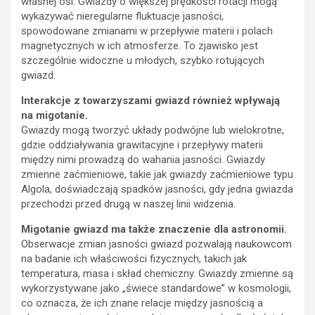
własnej osi. Gwiazdy o większej prędkości rotacji mogą
wykazywać nieregularne fluktuacje jasności,
spowodowane zmianami w przepływie materii i polach
magnetycznych w ich atmosferze. To zjawisko jest
szczególnie widoczne u młodych, szybko rotujących
gwiazd.
Interakcje z towarzyszami gwiazd również wpływają
na migotanie.
Gwiazdy mogą tworzyć układy podwójne lub wielokrotne,
gdzie oddziaływania grawitacyjne i przepływy materii
między nimi prowadzą do wahania jasności. Gwiazdy
zmienne zaćmieniowe, takie jak gwiazdy zaćmieniowe typu
Algola, doświadczają spadków jasności, gdy jedna gwiazda
przechodzi przed drugą w naszej linii widzenia.
Migotanie gwiazd ma także znaczenie dla astronomii.
Obserwacje zmian jasności gwiazd pozwalają naukowcom
na badanie ich właściwości fizycznych, takich jak
temperatura, masa i skład chemiczny. Gwiazdy zmienne są
wykorzystywane jako „świece standardowe” w kosmologii,
co oznacza, że ich znane relacje między jasnością a