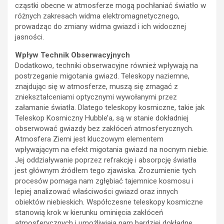
cząstki obecne w atmosferze mogą pochłaniać światło w
różnych zakresach widma elektromagnetycznego,
prowadząc do zmiany widma gwiazd i ich widocznej
jasności.
Wpływ Technik Obserwacyjnych
Dodatkowo, techniki obserwacyjne również wpływają na
postrzeganie migotania gwiazd. Teleskopy naziemne,
znajdując się w atmosferze, muszą się zmagać z
zniekształceniami optycznymi wywołanymi przez
załamanie światła. Dlatego teleskopy kosmiczne, takie jak
Teleskop Kosmiczny Hubble’a, są w stanie dokładniej
obserwować gwiazdy bez zakłóceń atmosferycznych.
Atmosfera Ziemi jest kluczowym elementem
wpływającym na efekt migotania gwiazd na nocnym niebie.
Jej oddziaływanie poprzez refrakcję i absorpcję światła
jest głównym źródłem tego zjawiska. Zrozumienie tych
procesów pomaga nam zgłębiać tajemnice kosmosu i
lepiej analizować właściwości gwiazd oraz innych
obiektów niebieskich. Współczesne teleskopy kosmiczne
stanowią krok w kierunku ominięcia zakłóceń
atmosferycznych i umożliwiają nam bardziej dokładne