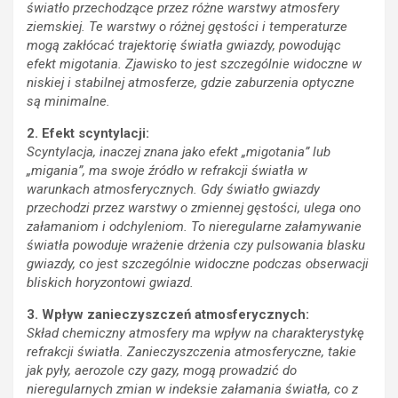
światło przechodzące przez różne warstwy atmosfery
ziemskiej. Te warstwy o różnej gęstości i temperaturze
mogą zakłócać trajektorię światła gwiazdy, powodując
efekt migotania. Zjawisko to jest szczególnie widoczne w
niskiej i stabilnej atmosferze, gdzie zaburzenia optyczne
są minimalne.
2. Efekt scyntylacji:
Scyntylacja, inaczej znana jako efekt „migotania” lub
„migania”, ma swoje źródło w refrakcji światła w
warunkach atmosferycznych. Gdy światło gwiazdy
przechodzi przez warstwy o zmiennej gęstości, ulega ono
załamaniom i odchyleniom. To nieregularne załamywanie
światła powoduje wrażenie drżenia czy pulsowania blasku
gwiazdy, co jest szczególnie widoczne podczas obserwacji
bliskich horyzontowi gwiazd.
3. Wpływ zanieczyszczeń atmosferycznych:
Skład chemiczny atmosfery ma wpływ na charakterystykę
refrakcji światła. Zanieczyszczenia atmosferyczne, takie
jak pyły, aerozole czy gazy, mogą prowadzić do
nieregularnych zmian w indeksie załamania światła, co z