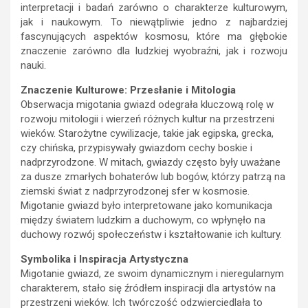
interpretacji i badań zarówno o charakterze kulturowym,
jak i naukowym. To niewątpliwie jedno z najbardziej
fascynujących aspektów kosmosu, które ma głębokie
znaczenie zarówno dla ludzkiej wyobraźni, jak i rozwoju
nauki.
Znaczenie Kulturowe: Przesłanie i Mitologia
Obserwacja migotania gwiazd odegrała kluczową rolę w
rozwoju mitologii i wierzeń różnych kultur na przestrzeni
wieków. Starożytne cywilizacje, takie jak egipska, grecka,
czy chińska, przypisywały gwiazdom cechy boskie i
nadprzyrodzone. W mitach, gwiazdy często były uważane
za dusze zmarłych bohaterów lub bogów, którzy patrzą na
ziemski świat z nadprzyrodzonej sfer w kosmosie.
Migotanie gwiazd było interpretowane jako komunikacja
między światem ludzkim a duchowym, co wpłynęło na
duchowy rozwój społeczeństw i kształtowanie ich kultury.
Symbolika i Inspiracja Artystyczna
Migotanie gwiazd, ze swoim dynamicznym i nieregularnym
charakterem, stało się źródłem inspiracji dla artystów na
przestrzeni wieków. Ich twórczość odzwierciedlała to