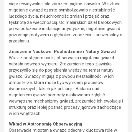
nieprzewidywalne, ale zarazem piękne zjawisko. W sztuce
migotanie gwiazd często symbolizowało niestabilność
ludzkiego życia, nieuchronność zmian i przejść oraz
tęsknotę za wiecznością. Od malarskich dzieł barokowych
po współczesne instalacje artystyczne, migotanie gwiazd
pozostaje motywem o głębokim znaczeniu i uniwersalnym
przesłaniu.
Znaczenie Naukowe: Pochodzenie i Natury Gwiazd
Wraz z postępem nauki, obserwacja migotania gwiazd
nabrała nowego wymiaru. Zrozumienie tego zjawiska
przyczyniło się do pogłębienia wiedzy na temat natury
gwiazd. Gwiazdy migają z powodu niestabilności w ich
atmosferze, która może być wynikiem procesów
dynamicznych, takich jak pulsacje. Badania nad
migotaniem gwiazd pomogły naukowcom zgłębić
wewnętrzne mechanizmy gwiazd, zrozumieć ich ewolucję i
strukturę oraz lepiej poznać procesy jądrowe zachodzące
w ich wnętrzach.
Wkład w Astronomię Obserwacyjną
Obserwacje migotania gwiazd odegrały kluczową rolę w